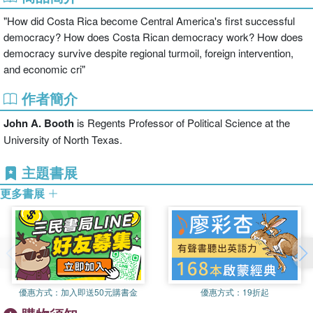
"How did Costa Rica become Central America's first successful
democracy? How does Costa Rican democracy work? How does
democracy survive despite regional turmoil, foreign intervention,
and economic cri"
作者簡介
John A. Booth
is Regents Professor of Political Science at the
University of North Texas.
主題書展
更多書展
優惠方式：
加入即送50元購書金
優惠方式：
19折起