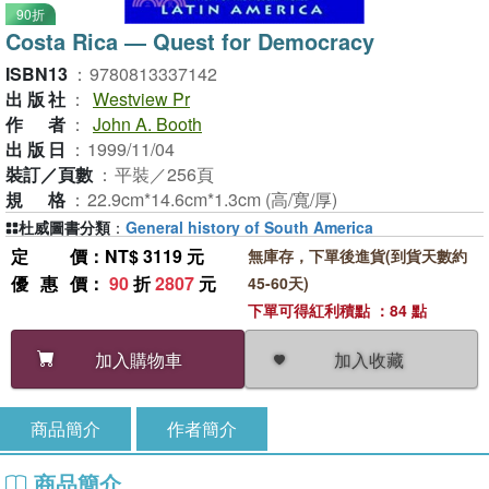
90折
Costa Rica ― Quest for Democracy
ISBN13
：
9780813337142
出版社
：
Westview Pr
作者
：
John A. Booth
出版日
：
1999/11/04
裝訂／頁數
：
平裝／256頁
規格
：
22.9cm*14.6cm*1.3cm (高/寬/厚)
杜威圖書分類
：
General history of South America
定價
：NT$ 3119 元
無庫存，下單後進貨(到貨天數約
優惠價
：
90
折
2807
元
45-60天)
下單可得紅利積點 ：84 點
加入收藏
加入購物車
商品簡介
作者簡介
商品簡介