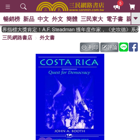
5
暢銷榜
新品
中文
外文
簡體
三民東大
電子書
親子
GO
指標大獎肯定！A.F. Steadman 獲年度作家，《史坎德》系
三民網路書店
外文書
、
、
熱搜：
東野圭吾
The Odyssey
、
、
父親節
如果歷史是一群喵
暑期
列印
評論
、
、
推薦
國際布克獎 臺灣漫遊錄
方
、
、
念華
台灣的李登輝時代
數學女
、
孩：黎曼猜想
偉大的迷走神經