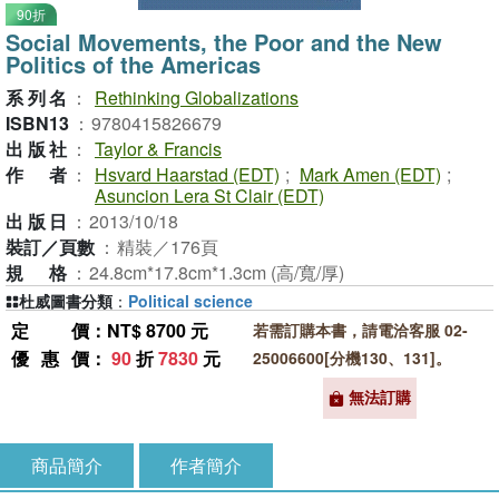
90折
Social Movements, the Poor and the New
Politics of the Americas
系列名
：
Rethinking Globalizations
ISBN13
：
9780415826679
出版社
：
Taylor & Francis
作者
：
Hsvard Haarstad (EDT)
;
Mark Amen (EDT)
;
Asuncion Lera St Clair (EDT)
出版日
：
2013/10/18
裝訂／頁數
：
精裝／176頁
規格
：
24.8cm*17.8cm*1.3cm (高/寬/厚)
杜威圖書分類
：
Political science
定價
：NT$ 8700 元
若需訂購本書，請電洽客服 02-
優惠價
：
90
折
7830
元
25006600[分機130、131]。
無法訂購
商品簡介
作者簡介