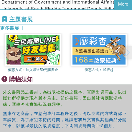
particular emphasis on justice, ethics, and knowledge
Department of Government and International Affairs at the
More
productions processes.
University of South Florida/Tampa and Deputy Editor of
Globalizations
. His current research is on urban
主題書展
indebtedness and the global economy.
更多書展
Asuncion Lera St Clair
, philosopher and sociologist, is
Research Director at the Centre for International Climate
and Environmental Research in Oslo-CICERO and
Associated Senior Researcher with Chr. Michelsens
Institute (CMI). Her research focus is on the interface
between climate change, poverty and development, with
優惠方式：
加入即送50元購書金
優惠方式：
19折起
particular emphasis on justice, ethics, and knowledge
購物須知
productions processes.
外文書商品之書封，為出版社提供之樣本。實際出貨商品，以出
版社所提供之現有版本為主。部份書籍，因出版社供應狀況特
殊，匯率將依實際狀況做調整。
無庫存之商品，在您完成訂單程序之後，將以空運的方式為你下
單調貨。為了縮短等待的時間，建議您將外文書與其他商品分開
下單，以獲得最快的取貨速度，平均調貨時間為1~2個月。