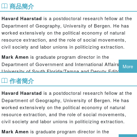
商品簡介
Havard Haarstad
is a postdoctoral research fellow at the
Department of Geography, University of Bergen. He has
worked extensively on the political economy of natural
resource extraction, and the role of social movements,
civil society and labor unions in politicizing extraction.
Mark Amen
is graduate program director in the
Department of Government and International Affairs at the
More
University of South Florida/Tampa and Deputy Editor of
Globalizations
. His current research is on urban
作者簡介
indebtedness and the global economy.
Havard Haarstad
is a postdoctoral research fellow at the
Asuncion Lera St Clair
, philosopher and sociologist is
Department of Geography, University of Bergen. He has
Research Director at the Centre for International Climate
worked extensively on the political economy of natural
and Environmental Research in Oslo-CICERO and
resource extraction, and the role of social movements,
Associated Senior Researcher with Chr. Michelsens
civil society and labor unions in politicizing extraction.
Institute (CMI). Her research focus is on the interface
between climate change, poverty and development, with
Mark Amen
is graduate program director in the