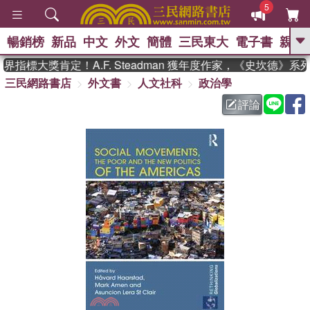
5
暢銷榜
新品
中文
外文
簡體
三民東大
電子書
親子
GO
指標大獎肯定！A.F. Steadman 獲年度作家，《史坎德》系
三民網路書店
外文書
人文社科
政治學
、
熱搜：
東野圭吾
高希均教授回憶錄
、
、
、
The Odyssey
父親節
如果歷
評論
、
、
史是一群喵
暑期推薦
國際布克
、
、
獎 臺灣漫遊錄
方念華
台灣的李
、
、
登輝時代
數學女孩：黎曼猜想
偉大的迷走神經