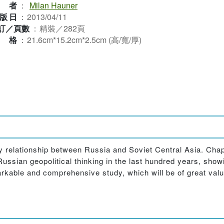
作者
：
Milan Hauner
版日
：
2013/04/11
訂／頁數
：
精裝／282頁
規格
：
21.6cm*15.2cm*2.5cm (高/寬/厚)
sy relationship between Russia and Soviet Central Asia. Chap
ussian geopolitical thinking in the last hundred years, show
arkable and comprehensive study, which will be of great valu