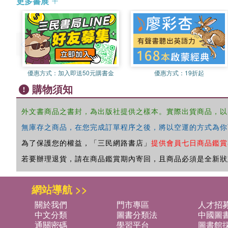
更多書展
優惠方式：
加入即送50元購書金
優惠方式：
19折起
購物須知
外文書商品之書封，為出版社提供之樣本。實際出貨商品，以
無庫存之商品，在您完成訂單程序之後，將以空運的方式為你
為了保護您的權益，「三民網路書店」
提供會員七日商品鑑賞
若要辦理退貨，請在商品鑑賞期內寄回，且商品必須是全新狀
網站導航 >>
關於我們
門市專區
人才招
中文分類
圖書分類法
中國圖
通關密碼
學習平台
圖書館採