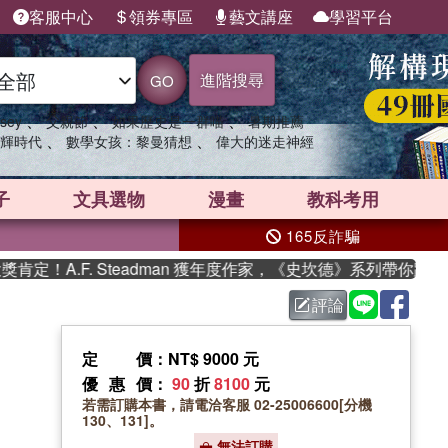
客服中心
領券專區
藝文講座
學習平台
進階搜尋
GO
、
、
、
sey
父親節
如果歷史是一群喵
暑期推薦
、
、
輝時代
數學女孩：黎曼猜想
偉大的迷走神經
子
文具選物
漫畫
教科考用
165反詐騙
！A.F. Steadman 獲年度作家，《史坎德》系列帶你踏上熱
評論
定價
：NT$ 9000 元
優惠價
：
90
折
8100
元
若需訂購本書，請電洽客服 02-25006600[分機
130、131]。
無法訂購