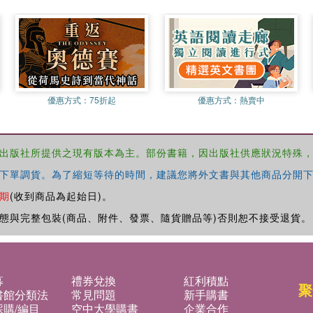
優惠方式：
75折起
優惠方式：
熱賣中
出版社所提供之現有版本為主。部份書籍，因出版社供應狀況特殊
下單調貨。為了縮短等待的時間，建議您將外文書與其他商品分開下
期
(收到商品為起始日)。
態與完整包裝(商品、附件、發票、隨貨贈品等)否則恕不接受退貨。
募
禮券兌換
紅利積點
聚
書館分類法
常見問題
新手購書
購/編目
空中大學購書
企業合作