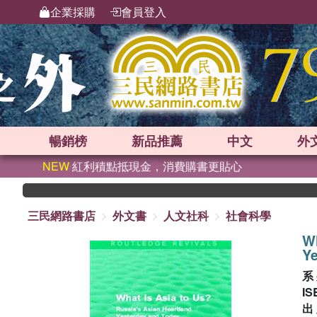
企業採購
會員登入
暢銷榜
新品
推薦
中文
外
NEW
紅利積點抵現金，消費購書更貼心
三民網路書店
外文書
人文社科
社會科學
Wh
Ye
系
IS
出