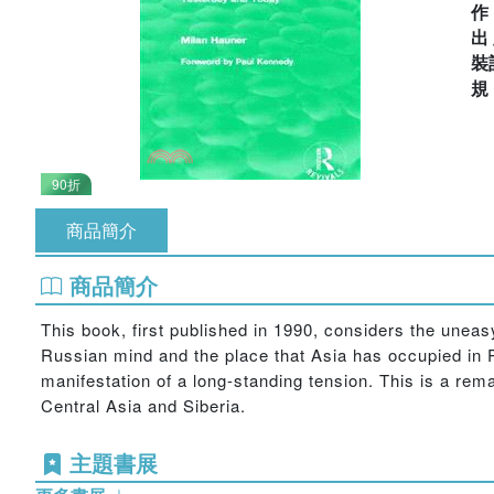
出
裝
90折
商品簡介
商品簡介
This book, first published in 1990, considers the unea
Russian mind and the place that Asia has occupied in R
manifestation of a long-standing tension. This is a rem
Central Asia and Siberia.
主題書展