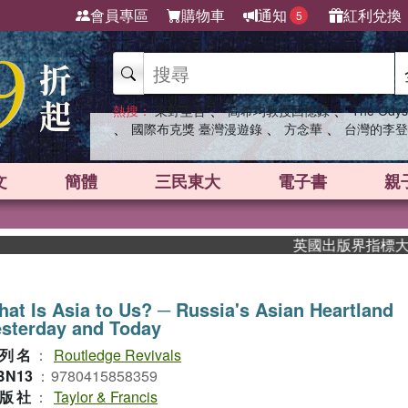
會員專區
購物車
通知
紅利兌換
5
、
、
熱搜：
東野圭吾
高希均教授回憶錄
The Odys
、
、
、
國際布克獎 臺灣漫遊錄
方念華
台灣的李登
文
簡體
三民東大
電子書
親
英國出版界指標大獎肯定
at Is Asia to Us? ─ Russia's Asian Heartland
sterday and Today
列名
：
Routledge Revivals
BN13
：
9780415858359
版社
：
Taylor & Francis