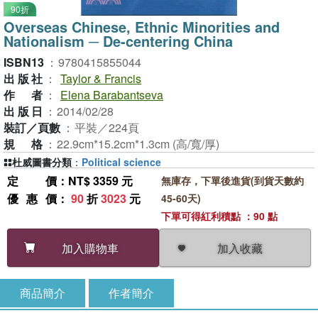
90折
Overseas Chinese, Ethnic Minorities and
Nationalism ─ De-centering China
ISBN13
：
9780415855044
出版社
：
Taylor & Francis
作者
：
Elena Barabantseva
出版日
：
2014/02/28
裝訂／頁數
：
平裝／224頁
規格
：
22.9cm*15.2cm*1.3cm (高/寬/厚)
杜威圖書分類
：
Political science
定價
：NT$ 3359 元
無庫存，下單後進貨(到貨天數約
優惠價
：
90
折
3023
元
45-60天)
下單可得紅利積點 ：90 點
加入收藏
加入購物車
商品簡介
作者簡介