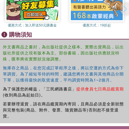
provides a new perspective on China's national
modernisation project, clarifying the processes occurring
across national boundaries and illustrating how China has
negotiated the basis for belonging to its national project
優惠方式：
加入即送50元購書金
優惠方式：
19折起
under the challenge to modernise amid both domestic and
購物須知
global transformations.
This book will be of interest to students and scholars of
外文書商品之書封，為出版社提供之樣本。實際出貨商品，以出
Asian politics, Chinese politics, nationalism,
版社所提供之現有版本為主。部份書籍，因出版社供應狀況特
transnationalism and regionalism.
殊，匯率將依實際狀況做調整。
無庫存之商品，在您完成訂單程序之後，將以空運的方式為你下
單調貨。為了縮短等待的時間，建議您將外文書與其他商品分開
下單，以獲得最快的取貨速度，平均調貨時間為1~2個月。
為了保護您的權益，「三民網路書店」
提供會員七日商品鑑賞期
(收到商品為起始日)。
若要辦理退貨，請在商品鑑賞期內寄回，且商品必須是全新狀態
與完整包裝(商品、附件、發票、隨貨贈品等)否則恕不接受退
貨。