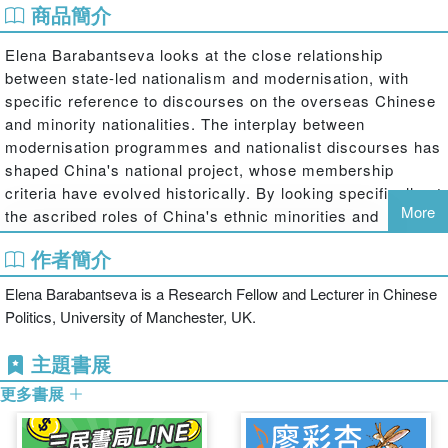
商品簡介
Elena Barabantseva looks at the close relationship
between state-led nationalism and modernisation, with
specific reference to discourses on the overseas Chinese
and minority nationalities. The interplay between
modernisation programmes and nationalist discourses has
shaped China's national project, whose membership
criteria have evolved historically. By looking specifically at
More
the ascribed roles of China's ethnic minorities and
overseas Chinese in successive state-led modernisation
作者簡介
efforts,
Elena Barabantseva is a Research Fellow and Lecturer in Chinese
This book offers new perspectives on the changing
Politics, University of Manchester, UK.
boundaries of the Chinese nation. It places domestic
nation-building and transnational identity politics in a
主題書展
single analytical framework, and examines how they
interact to frame the national project of the Chinese state.
更多書展
By exploring the processes taking place at the ethnic and
territorial margins of the Chinese nation-state, the author