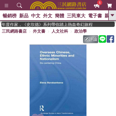
5
暢銷榜
新品
中文
外文
簡體
三民東大
電子書
親子
GO
an 獲年度作家，《史坎德》系列帶你踏上熱血奇幻旅程
三民網路書店
外文書
人文社科
政治學
、
熱搜：
東野圭吾
高希均教授回憶錄
、
、
、
The Odyssey
父親節
如果歷
評論
、
、
史是一群喵
暑期推薦
國際布克
、
、
獎 臺灣漫遊錄
方念華
台灣的李
、
、
登輝時代
數學女孩：黎曼猜想
偉大的迷走神經