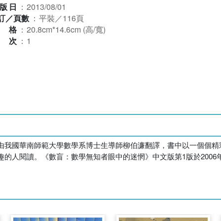
版日
：
2013/08/01
訂／頁數
：
平裝／116頁
規格
：
20.8cm*14.6cm (高/寬)
版次
：
1
由我國華南師範大學數學系博士生導師柳伯濂翻譯，書中以一個個精
的人閱讀。《數盲：數學無知者眼中的迷惘》中文版第1版於200