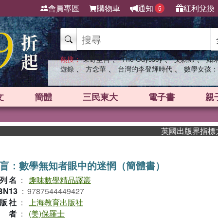
會員專區
購物車
通知
紅利兌換
5
、
、
、
熱搜：
東野圭吾
The Odyssey
父親節
如
、
、
、
遊錄
方念華
台灣的李登輝時代
數學女孩：
文
簡體
三民東大
電子書
親
英國出版界指標大獎肯定
盲：數學無知者眼中的迷惘（簡體書）
列名
：
趣味數學精品譯叢
BN13
：
9787544449427
版社
：
上海教育出版社
作者
：
(美)保羅士