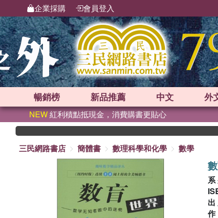
企業採購
會員登入
暢銷榜
新品
推薦
中文
外
NEW
紅利積點抵現金，消費購書更貼心
三民網路書店
簡體書
數理科學和化學
數學
數
系
IS
出