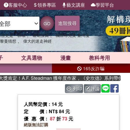
客服中心
領券專區
藝文講座
學習平台
進階搜尋
GO
、
、
果歷史是一群喵
暑期推薦
國際布克獎 臺灣漫
、
黎曼猜想
偉大的迷走神經
子
文具選物
漫畫
教科考用
165反詐騙
！A.F. Steadman 獲年度作家，《史坎德》系列帶你踏上熱
列印
評論
人民幣定價：14 元
定價
：NT$ 84 元
優惠價
：
87
折
73
元
絕版無法訂購