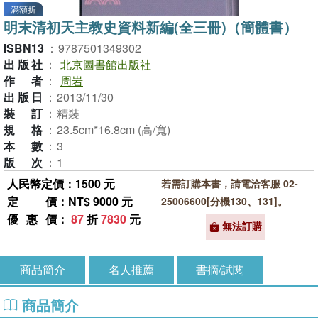
滿額折
明末清初天主教史資料新編(全三冊)（簡體書）
ISBN13
：
9787501349302
出版社
：
北京圖書館出版社
作者
：
周岩
出版日
：
2013/11/30
裝訂
：
精裝
規格
：
23.5cm*16.8cm (高/寬)
本數
：
3
版次
：
1
人民幣定價：1500 元
若需訂購本書，請電洽客服 02-
定價
：NT$ 9000 元
25006600[分機130、131]。
優惠價
：
87
折
7830
元
無法訂購
商品簡介
名人推薦
書摘/試閱
商品簡介