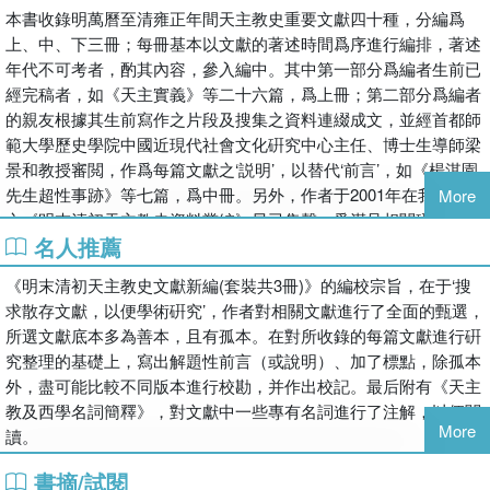
本書收錄明萬曆至清雍正年間天主教史重要文獻四十種，分編爲
上、中、下三冊；每冊基本以文獻的著述時間爲序進行編排，著述
年代不可考者，酌其內容，參入編中。其中第一部分爲編者生前已
經完稿者，如《天主實義》等二十六篇，爲上冊；第二部分爲編者
的親友根據其生前寫作之片段及搜集之資料連綴成文，並經首都師
範大學歷史學院中國近現代社會文化硏究中心主任、博士生導師梁
景和教授審閲，作爲每篇文獻之‘説明’，以替代‘前言’，如《楊淇園
先生超性事跡》等七篇，爲中冊。另外，作者于2001年在我社出版
More
之《明末清初天主教史資料叢編》早已售罄，爲滿足相關硏究人員
名人推薦
及廣大讀者的需求，並使明末清初天主教史文獻儘可能完整地呈現
給讀者，《叢編》進行影印做爲下冊。 本書的編校宗旨，在於‘搜
《明末清初天主教史文獻新編(套裝共3冊)》的編校宗旨，在于‘搜
求散存文獻，以便學術硏究’，作者對相關文獻進行了全面的甄選，
求散存文獻，以便學術硏究’，作者對相關文獻進行了全面的甄選，
所選文獻底本多爲善本，且有孤本。在對所收錄的每篇文獻進行硏
所選文獻底本多為善本，且有孤本。在對所收錄的每篇文獻進行硏
究整理的基礎上，寫出解題性前言（或説明）、加了標點，除孤本
究整理的基礎上，寫出解題性前言（或說明）、加了標點，除孤本
外，儘可能比較不同版本進行校勘，並作出校記。最後附有《天主
外，盡可能比較不同版本進行校勘，并作出校記。最后附有《天主
教及西學名詞簡釋》，對文獻中一些專有名詞進行了注解，以便閲
教及西學名詞簡釋》，對文獻中一些專有名詞進行了注解，以便閱
讀。
More
讀。
書摘/試閱