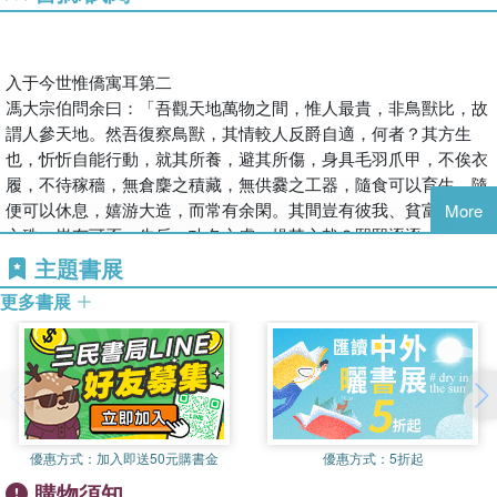
入于今世惟僑寓耳第二
馮大宗伯問余曰：「吾觀天地萬物之間，惟人最貴，非鳥獸比，故
謂人參天地。然吾復察鳥獸，其情較人反爵自適，何者？其方生
也，忻忻自能行動，就其所養，避其所傷，身具毛羽爪甲，不俟衣
履，不待稼穡，無倉麇之積藏，無供爨之工器，隨食可以育生，隨
便可以休息，嬉游大造，而常有余閑。其間豈有彼我、貧富、尊卑
More
之殊，豈有可否、先后、功名之慮，操其心哉？熙熙逐逐，日從其
所欲爾矣。
主題書展
人之生也，母先痛苦，赤身出胎，開口便哭，似已自知生世之難。
更多書展
初生而弱，步不能移，三春之后，方免懷抱，仕則各有所役，無不
苦勞。農夫四時反土于畎畝，客旅經年遍度于山海，百工無時不勤
動手足，士人晝夜劇神彈思焉。
優惠方式：
加入即送50元購書金
優惠方式：
5折起
購物須知