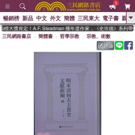
5
暢銷榜
新品
中文
外文
簡體
三民東大
電子書
親子
GO
大獎肯定！A.F. Steadman 獲年度作家，《史坎德》系列帶
三民網路書店
簡體書
哲學宗教
宗教、術數
、
熱搜：
東野圭吾
高希均教授回憶錄
、
、
、
The Odyssey
父親節
如果歷
評論
、
、
史是一群喵
暑期推薦
國際布克
、
、
獎 臺灣漫遊錄
方念華
台灣的李
、
、
登輝時代
數學女孩：黎曼猜想
偉大的迷走神經