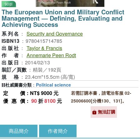
90折
The European Union and Military Conflict
Management ― Defining, Evaluating and
Achieving Success
系列名
：
Security and Governance
ISBN13
：
9780415714785
出版社
：
Taylor & Francis
作者
：
Annemarie Peen Rodt
出版日
：
2014/02/13
裝訂／頁數
：
精裝／192頁
規格
：
23.4cm*15.5cm (高/寬)
杜威圖書分類
：
Political science
定價
：NT$ 9000 元
若需訂購本書，請電洽客服 02-
優惠價
：
90
折
8100
元
25006600[分機130、131]。
無法訂購
商品簡介
作者簡介