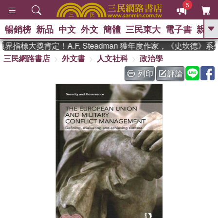
5
暢銷榜
新品
中文
外文
簡體
三民東大
電子書
親子
GO
指標大獎肯定！A.F. Steadman 獲年度作家，《史坎德》
三民網路書店
外文書
人文社科
政治學
、
、
熱搜：
東野圭吾
The Odyssey
、
、
父親節
如果歷史是一群喵
暑期
列印
評論
、
、
推薦
國際布克獎 臺灣漫遊錄
方
、
、
念華
台灣的李登輝時代
數學女
、
孩：黎曼猜想
偉大的迷走神經