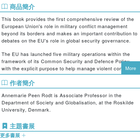
商品簡介
This book provides the first comprehensive review of the
European Union's role in military conflict management
beyond its borders and makes an important contribution to
debates on the EU's role in global security governance.
The EU has launched five military operations within the
framework of its Common Security and Defence Policy
More
with the explicit purpose to help manage violent conflicts
beyond its borders. This book develops a definition and a
作者簡介
set of criteria for success in military conflict management
and applies this new analytical framework in a
Annemarie Peen Rodt is Associate Professor in the
comparative case study of the five EU military operations
Department of Society and Globalisation, at the Roskilde
undertaken in Macedonia, Bosnia and Herzegovina, the
University, Denmark.
Democratic Republic of Congo, Chad and the Central
African Republic. Having evaluated their success the book
主題書展
goes on to explore the conditions under which military
conflict management operations conducted by
更多書展