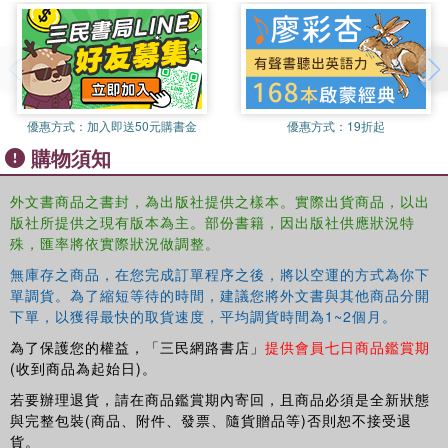
international organizations are successful and explores
the implications of its findings for the future theory and
practice of military conflict management.
This book will be of interest to students and scholars of
security studies, conflict studies, European Union politics
and foreign policy and global security governance.
優惠方式：
加入即送50元購書金
優惠方式：
19折起
購物須知
外文書商品之書封，為出版社提供之樣本。實際出貨商品，以出
版社所提供之現有版本為主。部份書籍，因出版社供應狀況特
殊，匯率將依實際狀況做調整。
無庫存之商品，在您完成訂單程序之後，將以空運的方式為你下
單調貨。為了縮短等待的時間，建議您將外文書與其他商品分開
下單，以獲得最快的取貨速度，平均調貨時間為1~2個月。
為了保護您的權益，「三民網路書店」
提供會員七日商品鑑賞期
(收到商品為起始日)。
若要辦理退貨，請在商品鑑賞期內寄回，且商品必須是全新狀態
與完整包裝(商品、附件、發票、隨貨贈品等)否則恕不接受退
貨。