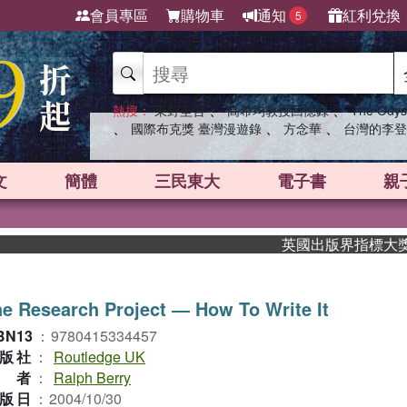
會員專區
購物車
通知
紅利兌換
5
、
、
熱搜：
東野圭吾
高希均教授回憶錄
The Odys
、
、
、
國際布克獎 臺灣漫遊錄
方念華
台灣的李登
文
簡體
三民東大
電子書
親
英國出版界指標大獎肯定！
e Research Project ― How To Write It
BN13
：
9780415334457
版社
：
Routledge UK
作者
：
Ralph Berry
版日
：
2004/10/30