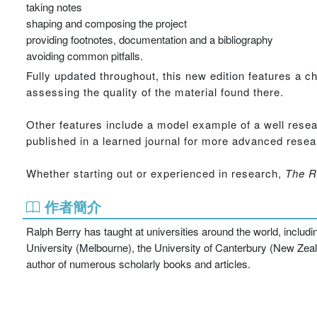
taking notes
shaping and composing the project
providing footnotes, documentation and a bibliography
avoiding common pitfalls.
Fully updated throughout, this new edition features a c
assessing the quality of the material found there.
Other features include a model example of a well resea
published in a learned journal for more advanced resea
Whether starting out or experienced in research,
The R
作者簡介
Ralph Berry has taught at universities around the world, includ
University (Melbourne), the University of Canterbury (New Zeal
author of numerous scholarly books and articles.