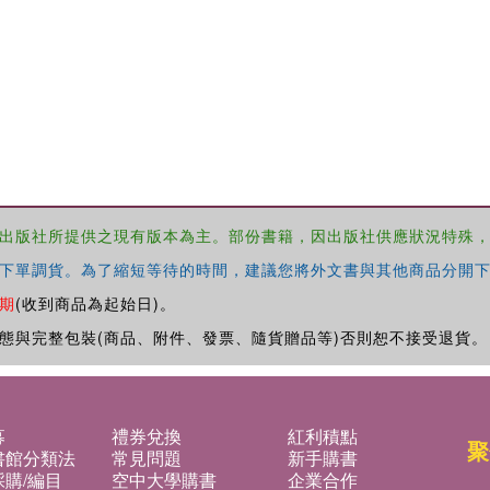
出版社所提供之現有版本為主。部份書籍，因出版社供應狀況特殊
下單調貨。為了縮短等待的時間，建議您將外文書與其他商品分開下
期
(收到商品為起始日)。
態與完整包裝(商品、附件、發票、隨貨贈品等)否則恕不接受退貨。
募
禮券兌換
紅利積點
聚
書館分類法
常見問題
新手購書
購/編目
空中大學購書
企業合作