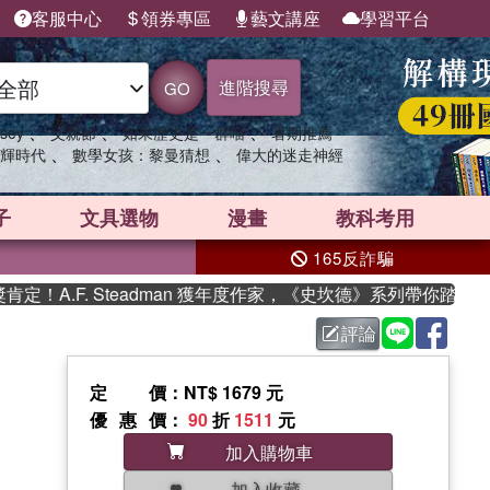
客服中心
領券專區
藝文講座
學習平台
進階搜尋
GO
、
、
、
sey
父親節
如果歷史是一群喵
暑期推薦
、
、
輝時代
數學女孩：黎曼猜想
偉大的迷走神經
子
文具選物
漫畫
教科考用
165反詐騙
A.F. Steadman 獲年度作家，《史坎德》系列帶你踏上熱血
評論
定價
：NT$ 1679 元
優惠價
：
90
折
1511
元
加入購物車
加入收藏