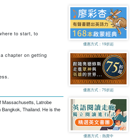
here to start, to
優惠方式：
19折起
 a chapter on getting
cess.
優惠方式：
75折起
 of Massachusetts, Latrobe
n Bangkok, Thailand. He is the
優惠方式：
熱賣中