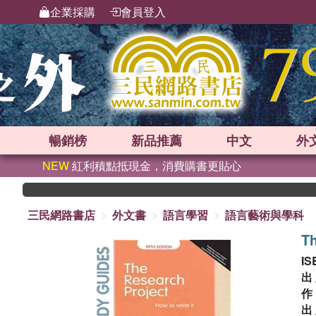
企業採購
會員登入
暢銷榜
新品
推薦
中文
外
NEW
紅利積點抵現金，消費購書更貼心
三民網路書店
外文書
語言學習
語言藝術與學科
Th
IS
出
出