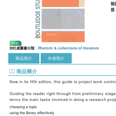
裝
90折
杜威圖書分類
：
Rhetoric & collections of literature
商品簡介
作者簡介
商品簡介
Now in its fifth edition, this guide to project work con
Guiding the reader right through from preliminary stag
terms the main tasks involved in doing a research proje
choosing a topic
using the library effectively