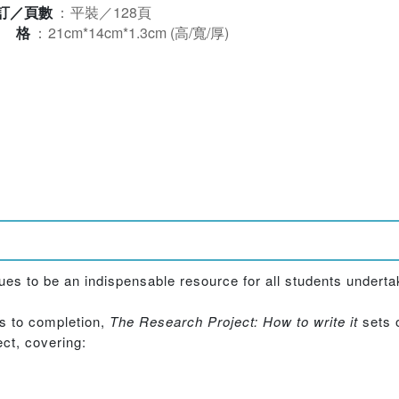
訂／頁數
：
平裝／128頁
規格
：
21cm*14cm*1.3cm (高/寬/厚)
tinues to be an indispensable resource for all students undert
es to completion,
The Research Project: How to write it
sets 
ct, covering: