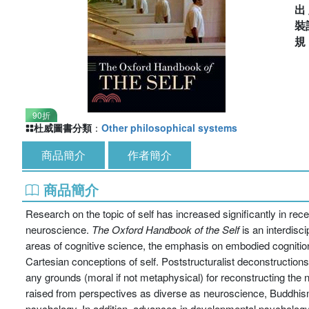
出
裝
90折
杜威圖書分類
：
Other philosophical systems
商品簡介
作者簡介
商品簡介
Research on the topic of self has increased significantly in re
neuroscience.
The Oxford Handbook of the Self
is an interdisc
areas of cognitive science, the emphasis on embodied cognition 
Cartesian conceptions of self. Poststructuralist deconstructions
any grounds (moral if not metaphysical) for reconstructing the n
raised from perspectives as diverse as neuroscience, Buddhism,
psychology. In addition, advances in developmental psychology h