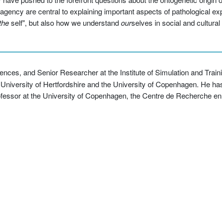
 agency are central to explaining important aspects of pathological e
the
self", but also how we understand
our
selves in social and cultural
nces, and Senior Researcher at the Institute of Simulation and Trainin
niversity of Hertfordshire and the University of Copenhagen. He has 
ofessor at the University of Copenhagen, the Centre de Recherche e