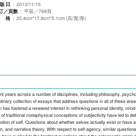
版日
：
2013/11/15
訂／頁數
：
平裝／768頁
規格
：
25.4cm*17.8cm*5.1cm (高/寬/厚)
cent years across a number of disciplines, including philosophy, psyc
iplinary collection of essays that address questions in all of these ar
has fostered a renewed interest in rethinking personal identity, min
 of traditional metaphysical conceptions of subjectivity have led to d
otion of self. Questions about whether selves actually exist or have a
 and narrative theory. With respect to self-agency, similar questions
ave pushed to the forefront questions about the ontogenetic origin o