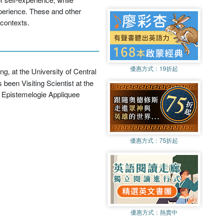
xperience. These and other
 contexts.
優惠方式：
19折起
g, at the University of Central
been Visiting Scientist at the
n Epistemelogie Appliquee
優惠方式：
75折起
優惠方式：
熱賣中