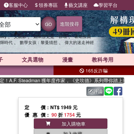
客服中心
領券專區
藝文講座
學習平台
進階搜尋
GO
、
、
、
sey
父親節
如果歷史是一群喵
暑期推薦
、
、
輝時代
數學女孩：黎曼猜想
偉大的迷走神經
子
文具選物
漫畫
教科考用
165反詐騙
F. Steadman 獲年度作家，《史坎德》系列帶你踏上熱血奇幻
評論
定價
：NT$ 1949 元
優惠價
：
90
折
1754
元
加入購物車
加入收藏