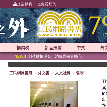
企業採購
會員登入
暢銷榜
新品
推薦
中文
外
NEW
紅利積點抵現金，消費購書更貼心
三民網路書店
外文書
人文社科
哲學
Th
系
IS
出