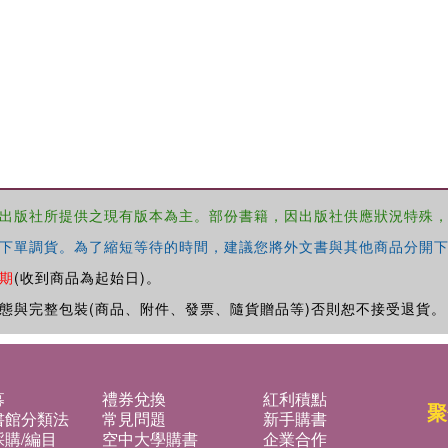
出版社所提供之現有版本為主。部份書籍，因出版社供應狀況特殊
下單調貨。為了縮短等待的時間，建議您將外文書與其他商品分開下
期
(收到商品為起始日)。
態與完整包裝(商品、附件、發票、隨貨贈品等)否則恕不接受退貨。
募
禮券兌換
紅利積點
聚
書館分類法
常見問題
新手購書
購/編目
空中大學購書
企業合作