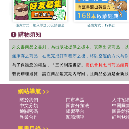
優惠方式：
加入即送50元購書金
優惠方式：
19折起
購物須知
外文書商品之書封，為出版社提供之樣本。實際出貨商品，以
無庫存之商品，在您完成訂單程序之後，將以空運的方式為你
為了保護您的權益，「三民網路書店」
提供會員七日商品鑑賞
若要辦理退貨，請在商品鑑賞期內寄回，且商品必須是全新狀
網站導航 >>
關於我們
門市專區
人才招
中文分類
圖書分類法
中國圖
通關密碼
學習平台
圖書館採
異業合作
閱讀潮評
紅利兌
圖書目錄 >>