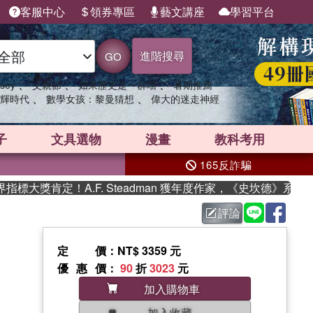
客服中心
領券專區
藝文講座
學習平台
進階搜尋
GO
、
、
、
sey
父親節
如果歷史是一群喵
暑期推薦
、
、
輝時代
數學女孩：黎曼猜想
偉大的迷走神經
子
文具選物
漫畫
教科考用
165反詐騙
大獎肯定！A.F. Steadman 獲年度作家，《史坎德》系列帶
評論
定價
：NT$ 3359 元
優惠價
：
90
折
3023
元
加入購物車
加入收藏