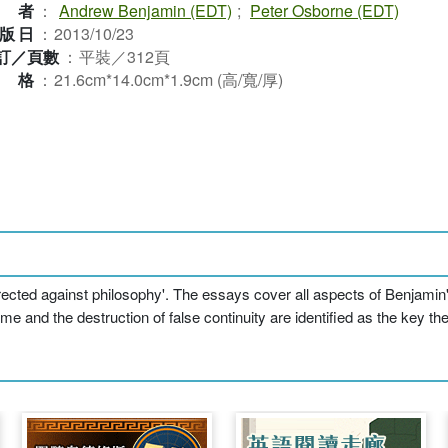
作者
：
Andrew Benjamin (EDT)
;
Peter Osborne (EDT)
版日
：
2013/10/23
訂／頁數
：
平裝／312頁
規格
：
21.6cm*14.0cm*1.9cm (高/寬/厚)
irected against philosophy'. The essays cover all aspects of Benjamin's
ime and the destruction of false continuity are identified as the key t