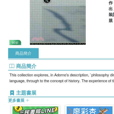
出
裝
90折
商品簡介
商品簡介
This collection explores, in Adorno's description, `philosophy d
language, through to the concept of history. The experience of t
主題書展
更多書展