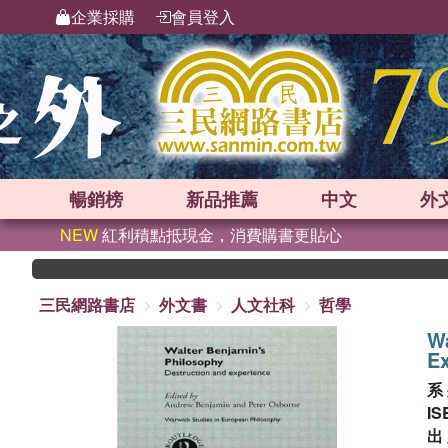
企業採購
會員登入
暢銷榜
新品
推薦
中文
外
NEW
紅利積點抵現金，消費購書更貼心
三民網路書店
外文書
人文社科
哲學
Wa
E
系
IS
出