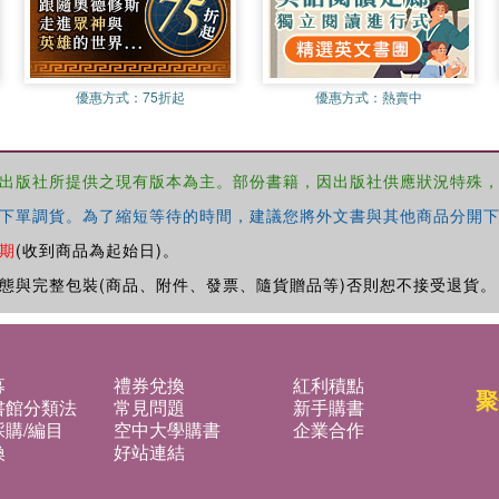
優惠方式：
75折起
優惠方式：
熱賣中
出版社所提供之現有版本為主。部份書籍，因出版社供應狀況特殊
下單調貨。為了縮短等待的時間，建議您將外文書與其他商品分開下
期
(收到商品為起始日)。
態與完整包裝(商品、附件、發票、隨貨贈品等)否則恕不接受退貨。
募
禮券兌換
紅利積點
聚
書館分類法
常見問題
新手購書
購/編目
空中大學購書
企業合作
換
好站連結