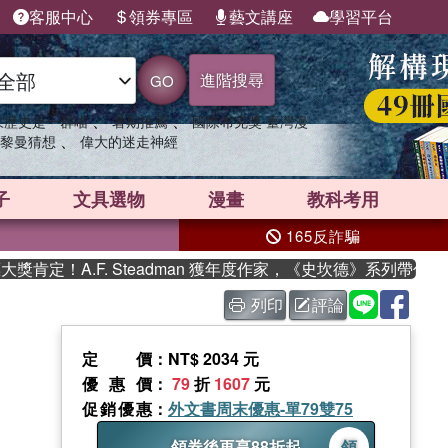
客服中心
領券專區
藝文講座
學習平台
進階搜尋
GO
、
、
果歷史是一群喵
暑期推薦
國際布克獎 臺灣漫
、
黎曼猜想
偉大的迷走神經
子
文具選物
漫畫
教科考用
165反詐騙
！A.F. Steadman 獲年度作家，《史坎德》系列帶你踏上熱
列印
評論
定價
：NT$ 2034 元
優惠價
：
79
折
1607
元
促銷優惠
：
外文書周末優惠-單79雙75
領券後再享88折起
領