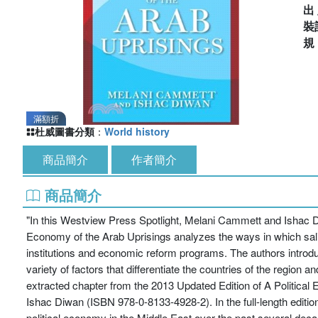
出
裝
滿額折
杜威圖書分類
：
World history
商品簡介
作者簡介
商品簡介
"In this Westview Press Spotlight, Melani Cammett and Ishac Di
Economy of the Arab Uprisings analyzes the ways in which salien
institutions and economic reform programs. The authors introduce
variety of factors that differentiate the countries of the region a
extracted chapter from the 2013 Updated Edition of A Politica
Ishac Diwan (ISBN 978-0-8133-4928-2). In the full-length editi
political economy in the Middle East over the past several dec