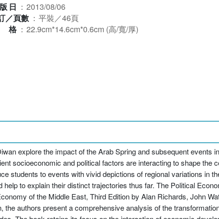
版日
：
2013/08/06
訂／頁數
：
平裝／46頁
規格
：
22.9cm*14.6cm*0.6cm (高/寬/厚)
wan explore the impact of the Arab Spring and subsequent events in t
t socioeconomic and political factors are interacting to shape the co
 students to events with vivid depictions of regional variations in the
nd help to explain their distinct trajectories thus far. The Political Eco
l Economy of the Middle East, Third Edition by Alan Richards, John W
on, the authors present a comprehensive analysis of the transformati
ades. The book retains its focus on the interaction of economic deve