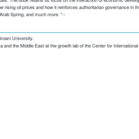
 rising oil prices and how it reinforces authoritarian governance in th
Arab Spring, and much more. "--
 Brown University.
rica and the Middle East at the growth lab of the Center for Internation