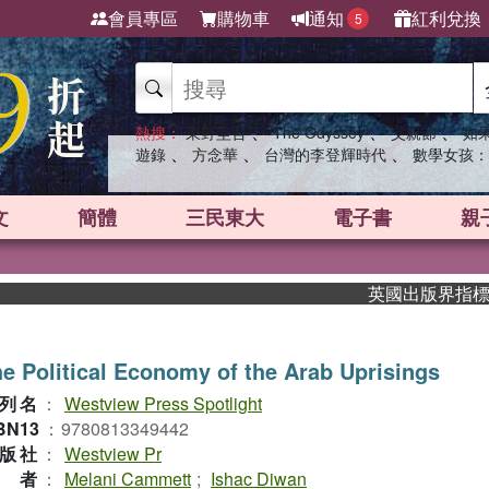
會員專區
購物車
通知
紅利兌換
5
、
、
、
熱搜：
東野圭吾
The Odyssey
父親節
如
、
、
、
遊錄
方念華
台灣的李登輝時代
數學女孩：
文
簡體
三民東大
電子書
親
英國出版界指標大獎肯定
e Political Economy of the Arab Uprisings
列名
：
Westview Press Spotlight
BN13
：
9780813349442
版社
：
Westview Pr
作者
：
Melani Cammett
;
Ishac Diwan