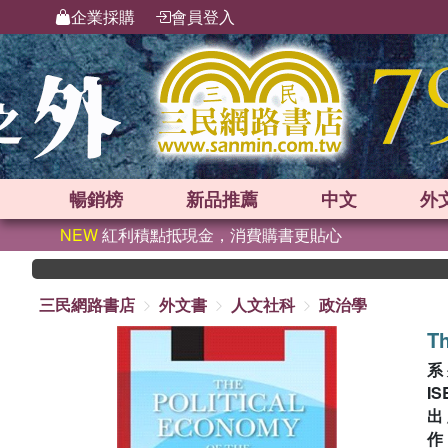
企業採購
會員登入
暢銷榜
新品
推薦
中文
外
NEW
紅利積點抵現金，消費購書更貼心
三民網路書店
外文書
人文社科
政治學
Th
系
IS
出