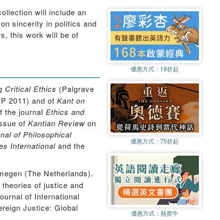
ollection will include an
on sincerity in politics and
s, this work will be of
優惠方式：
19折起
 Critical Ethics
(Palgrave
WP 2011) and of
Kant on
f the journal
Ethics and
issue of
Kantian Review
on
rnal of Philosophical
優惠方式：
75折起
es International
and the
jmegen (The Netherlands).
theories of justice and
ournal of International
ereign Justice: Global
優惠方式：
熱賣中