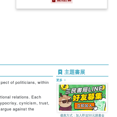
主題書展
更多
ect of politicians, within
ational relations. Each
hypocrisy, cynicism, trust,
 argue against the
優惠方式：
加入即送50元購書金