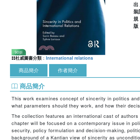
出
裝
90折
杜威圖書分類
：
International relations
商品簡介
作者簡介
商品簡介
This work examines concept of sincerity in politics and 
what parameters should they work, and how their decis
The collection features an international cast of authors 
chapter will be focused on a contemporary issue in polit
security, policy formulation and decision-making, politi
background of a Kantian view of sincerity as unconditio