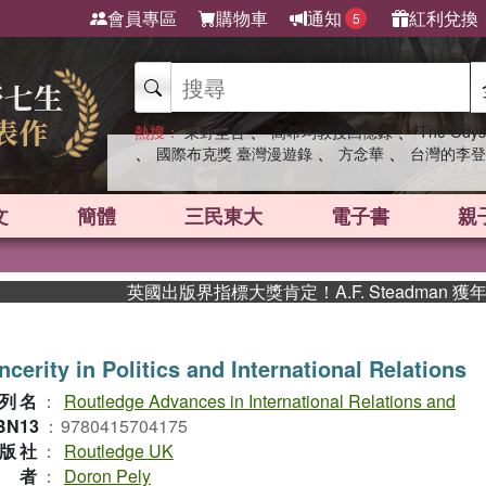
會員專區
購物車
通知
紅利兌換
5
、
、
熱搜：
東野圭吾
高希均教授回憶錄
The Odys
、
、
、
國際布克獎 臺灣漫遊錄
方念華
台灣的李登
文
簡體
三民東大
電子書
親
英國出版界指標大獎肯定！A.F. Steadman 獲
ncerity in Politics and International Relations
列名
：
Routledge Advances in International Relations and
BN13
：
9780415704175
版社
：
Routledge UK
作者
：
Doron Pely