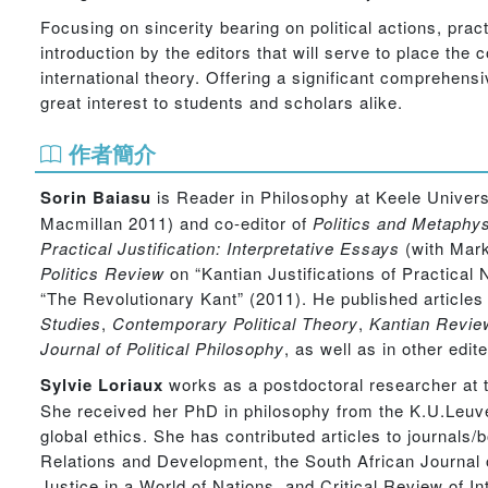
Focusing on sincerity bearing on political actions, practi
introduction by the editors that will serve to place the
international theory. Offering a significant comprehensive
great interest to students and scholars alike.
作者簡介
Sorin Baiasu
is Reader in Philosophy at Keele Univers
Macmillan 2011) and co-editor of
Politics and Metaphy
Practical Justification: Interpretative Essays
(with Mar
Politics Review
on “Kantian Justifications of Practical
“The Revolutionary Kant” (2011). He published articles 
Studies
,
Contemporary Political Theory
,
Kantian Revie
Journal of Political Philosophy
, as well as in other edit
Sylvie Loriaux
works as a postdoctoral researcher at
She received her PhD in philosophy from the K.U.Leuven 
global ethics. She has contributed articles to journals/
Relations and Development, the South African Journal o
Justice in a World of Nations, and Critical Review of In