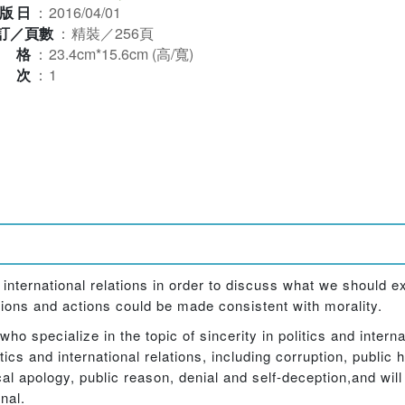
版日
：
2016/04/01
訂／頁數
：
精裝／256頁
規格
：
23.4cm*15.6cm (高/寬)
版次
：
1
international relations in order to discuss what we should exp
ions and actions could be made consistent with morality.
who specialize in the topic of sincerity in politics and intern
ics and international relations, including corruption, public 
cal apology, public reason, denial and self-deception,and will
nal.