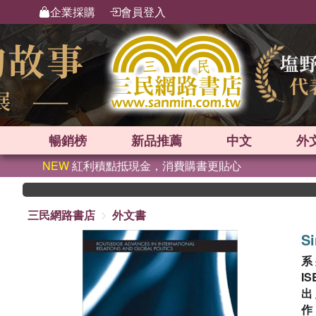
企業採購
會員登入
暢銷榜
新品
推薦
中文
外
NEW
紅利積點抵現金，消費購書更貼心
三民網路書店
外文書
Si
系
IS
出