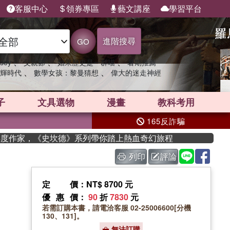
客服中心
領券專區
藝文講座
學習平台
進階搜尋
GO
、
、
、
sey
父親節
如果歷史是一群喵
暑期推薦
、
、
輝時代
數學女孩：黎曼猜想
偉大的迷走神經
子
文具選物
漫畫
教科考用
165反詐騙
年度作家，《史坎德》系列帶你踏上熱血奇幻旅程
列印
評論
定價
：NT$ 8700 元
優惠價
：
90
折
7830
元
若需訂購本書，請電洽客服 02-25006600[分機
130、131]。
無法訂購