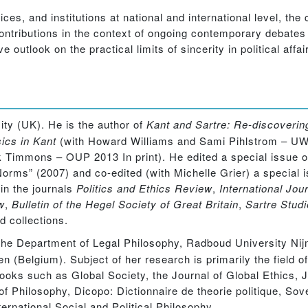
ces, and institutions at national and international level, the c
 contributions in the context of ongoing contemporary debates 
 outlook on the practical limits of sincerity in political affair
ity (UK). He is the author of
Kant and Sartre: Re-discovering
sics in Kant
(with Howard Williams and Sami Pihlstrom – U
k Timmons – OUP 2013 In print). He edited a special issue o
 Norms” (2007) and co-edited (with Michelle Grier) a special 
in the journals
Politics and Ethics Review
,
International Jou
w
,
Bulletin of the Hegel Society of Great Britain
,
Sartre Studi
ed collections.
 the Department of Legal Philosophy, Radboud University Ni
(Belgium). Subject of her research is primarily the field of 
books such as Global Society, the Journal of Global Ethics, J
f Philosophy, Dicopo: Dictionnaire de theorie politique, Sov
ternational Social and Political Philosophy.