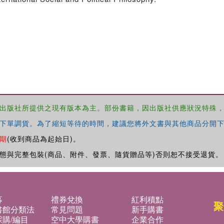
出版社所提供之現有版本為主。部份書籍，因出版社供應狀況特殊
下單調貨。為了縮短等待的時間，建議您將外文書與其他商品分開下
期
(收到商品為起始日)。
態與完整包裝(商品、附件、發票、隨貨贈品等)否則恕不接受退貨。
募
禮券兌換
紅利積點
聚
書館分類法
常見問題
新手購書
購/編目
空中大學購書
企業合作