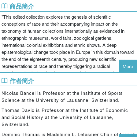
商品簡介
"This edited collection explores the genesis of scientific
conceptions of race and their accompanying impact on the
taxonomy of human collections internationally as evidenced in
ethnographic museums, world fairs, zoological gardens,
international colonial exhibitions and ethnic shows. A deep
epistemological change took place in Europe in this domain toward
the end of the eighteenth century, producing new scientific
representations of race and thereby triggering a radical
More
transformation in the visual economy relating to race and racial
作者簡介
representation and its inscription in the body. These practices
would play defining roles in shaping public consciousness and the
Nicolas Bancel is Professor at the Insititute of Sports
representation of "otherness" in modern societies. The Invention of
Science at the University of Lausanne, Switzerland.
Race provides contextualization that is often lacking in
contemporary discussions on diversity, multiculturalism and race"--
Thomas David is Professor at the Institute of Economic
and Social History at the University of Lausanne,
Switzerland.
Dominic Thomas is Madeleine L. Letessier Chair of French