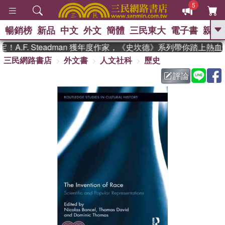
5
暢銷榜
新品
中文
外文
簡體
三民東大
電子書
親子
GO
.F. Steadman 獲年度作家，《史坎德》系列帶你踏上熱血
三民網路書店
外文書
人文社科
歷史
、
熱搜：
東野圭吾
高希均教授回憶錄
、
、
、
The Odyssey
父親節
如果歷
評論
、
、
史是一群喵
暑期推薦
國際布克
、
、
獎 臺灣漫遊錄
方念華
台灣的李
、
、
登輝時代
數學女孩：黎曼猜想
偉大的迷走神經