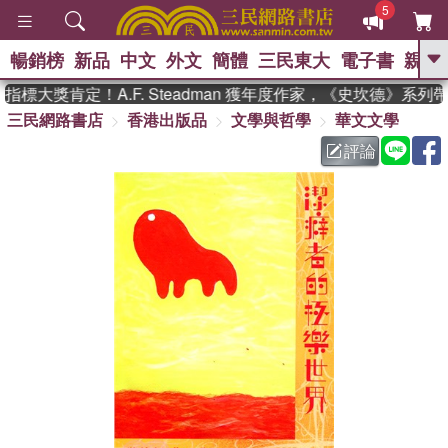
5
暢銷榜
新品
中文
外文
簡體
三民東大
電子書
親子
GO
標大獎肯定！A.F. Steadman 獲年度作家，《史坎德》系列
三民網路書店
香港出版品
文學與哲學
華文文學
、
熱搜：
東野圭吾
高希均教授回憶錄
、
、
、
The Odyssey
父親節
如果歷
評論
、
、
史是一群喵
暑期推薦
國際布克
、
、
獎 臺灣漫遊錄
方念華
台灣的李
、
、
登輝時代
數學女孩：黎曼猜想
偉大的迷走神經