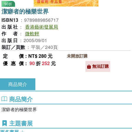
90折
潔癖者的極樂世界
ISBN13
：
9789889856717
出版社
：
香港藝術發展局
作者
：
微軟輕
出版日
：
2005/09/01
裝訂／頁數
：
平裝／240頁
定價
：NT$ 280 元
未開放訂購
優惠價
：
90
折
252
元
無法訂購
商品簡介
商品簡介
潔癖者的極樂世界
主題書展
更多書展