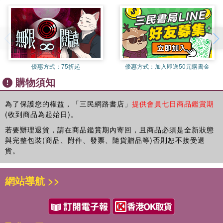
(政、經、文化)的整合過程。從縱向面上，根據未來學之「多層次
因果分析」（Causal Layered Analysis, CLA），進行全文縱向的
整合歸納與深層的解析，提供讀者全面性的觀察。 本書共有五大
部分：第一，探討農村基層政權的結構及CLA方法。第二，分析中
國改革開放前的農村基層政權結構及政經合一的人民公社制度。第
三，分析1978年中國改革開放後的農村基層政權結構，從經濟職
優惠方式：
75折起
優惠方式：
加入即送50元購書金
能、文化職能及行政職能三個面向觀察。第四，分析中國改革開放
購物須知
後鄉鎮政府行政政權之運作，包括農村政權治理的理論論述、鄉鎮
政府行政政權的運作方式與問題等。第五，分析全球視野下之中國
鄉鎮政權議題、鄉鎮政權對中國農村政經社會的影響，並以未來學
為了保護您的權益，「三民網路書店」
提供會員七日商品鑑賞期
(收到商品為起始日)。
之「多層次因果分析」（Causal Layered Analysis, CLA），針對
中國農村基層政權進行總體、深層的解析。 關鍵詞：農村基層政
若要辦理退貨，請在商品鑑賞期內寄回，且商品必須是全新狀態
權、人民公社、中國農村體制改革、鄉鎮政府、村民委員會、多層
與完整包裝(商品、附件、發票、隨貨贈品等)否則恕不接受退
次因果分析
貨。
網站導航 >>