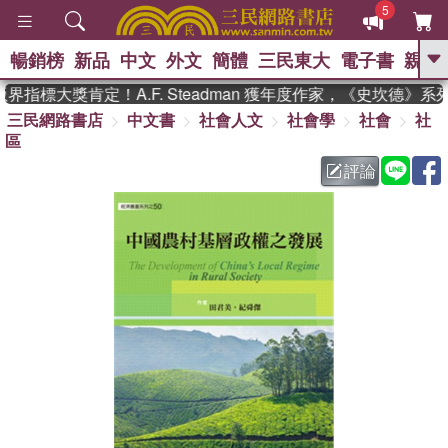
5
暢銷榜
新品
中文
外文
簡體
三民東大
電子書
親子
GO
指標大獎肯定！A.F. Steadman 獲年度作家，《史坎德》系
三民網路書店
中文書
社會人文
社會學
社會
社
、
熱搜：
東野圭吾
高希均教授回憶錄
區
、
、
、
The Odyssey
父親節
如果歷
、
、
史是一群喵
暑期推薦
國際布克
評論
、
、
獎 臺灣漫遊錄
方念華
台灣的李
、
、
登輝時代
數學女孩：黎曼猜想
偉大的迷走神經