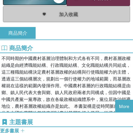
加入收藏
商品簡介
商品簡介
不同時期的中國農村基層治理體制和方式各有不同，農村基層政權
組織是由經濟職能結構、行政職能結構、文化職能結構共同組成，
這三種職能結構決定農村基層政權的結構與行使職能權力的主體，
透過這三個結構層次，規劃出一個行使權力的地域範圍，而基層政
權就在這樣的範圍內發揮作用。中國農村基層的行政職能結構是由
鄉、鎮人民代表大會與鄉、鎮人民政府兩者共同構成，但因中國是
中國共產黨一黨專政，故在各級政權組織體系中，黨位居政治領導
地位，農村基層政權組織亦是如此。 本書架構是從時間脈絡上，
More
分為中國改革開放前後來探討農村基層政權之發展。從橫向面上，
分為農村經濟職能結構、行政職能結構、文化職能結構來探討，並
主題書展
透過內生、外生變數間的衝擊→影響→反饋過程，分析跨議題
更多書展