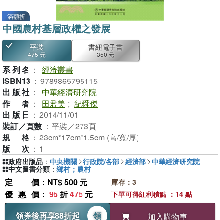
滿額折
中國農村基層政權之發展
平裝
書紐電子書
475 元
350 元
系列名
：
經濟叢書
ISBN13
：
9789865795115
出版社
：
中華經濟研究院
作者
：
田君美
;
紀舜傑
出版日
：
2014/11/01
裝訂／頁數
：
平裝／273頁
規格
：
23cm*17cm*1.5cm (高/寬/厚)
版次
：
1
政府出版品
：
中央機關
行政院/各部
經濟部
中華經濟研究院
中文圖書分類
：
鄉村；農村
定價
：NT$ 500 元
庫存：3
優惠價
：
95
折
475
元
下單可得紅利積點 ：14 點
領券後再享88折起
領
加入購物車