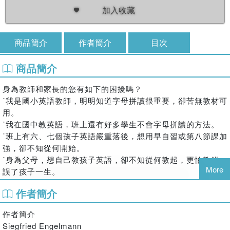
加入收藏
商品簡介
作者簡介
目次
商品簡介
身為教師和家長的您有如下的困擾嗎？
˙我是國小英語教師，明明知道字母拼讀很重要，卻苦無教材可
用。
˙我在國中教英語，班上還有好多學生不會字母拼讀的方法。
˙班上有六、七個孩子英語嚴重落後，想用早自習或第八節課加
強，卻不知從何開始。
˙身為父母，想自己教孩子英語，卻不知從何教起，更怕教錯，
More
誤了孩子一生。
本書採明示、系統的直接教學法設計，讓初學英語的孩子能
作者簡介
夠很快地掌握字母拼讀的方法。它非常友善，教學者只要唸出
書中的紅字即可，因此Amazon有超過一千位讀者給了4.6顆星
作者簡介
的高評價，也長期高居教學方法類排行榜的第一名，銷售至今
Siegfried Engelmann