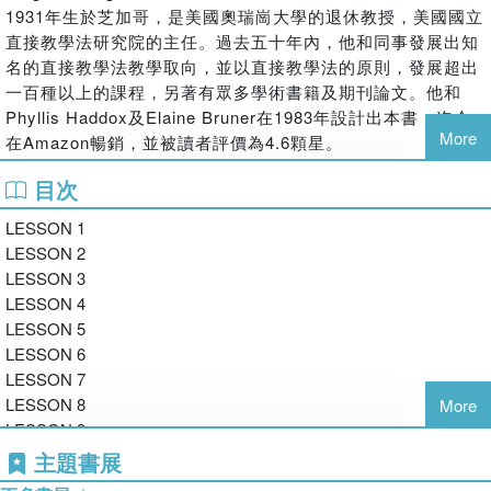
已超過五十萬本；在YouTube上輸入英文書名，也可以看到許
1931年生於芝加哥，是美國奧瑞崗大學的退休教授，美國國立
多開心的父母上傳孩子學習的影片。
直接教學法研究院的主任。過去五十年內，他和同事發展出知
在台灣的教學實驗指出，英語低成就學生在接受本教材十週之
名的直接教學法教學取向，並以直接教學法的原則，發展超出
後，英語的字母拼讀就有了長足的進步。在此，特別推薦給所
一百種以上的課程，另著有眾多學術書籍及期刊論文。他和
有的英語教師或能說英語的父母與學校志工，它是初學英語或
Phyllis Haddox及Elaine Bruner在1983年設計出本書，迄今
有字母拼讀困難學生的最佳入門教材。
More
在Amazon暢銷，並被讀者評價為4.6顆星。
Phyllis Haddox
目次
世界知名的教學專家，能以高度的同理心及教學專業協助學生
LESSON 1
（從學前到大學）、教師、教育行政人員，以及家長。她主講
LESSON 2
的閱讀補救、閱讀理解、拼字、數學及行為管理之工作坊廣受
LESSON 3
歡迎，曾幫助過數千位教師運用直接教學的原理增進教學的成
LESSON 4
效。
LESSON 5
Elaine Bruner
LESSON 6
和Siegfried Engelmann共同發展了DISTAR的閱讀課程，是以
LESSON 7
直接教學法進行師資培訓的先驅，目前任職於伊利諾大學，長
LESSON 8
More
年從事直接教學法電腦應用的相關研發工作。
LESSON 9
譯者簡介
LESSON 10
主題書展
曾世杰
LESSON 11