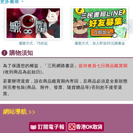
更多書展
台灣花蓮人，國立台東大學特殊教育學系教授，現任國家教育
LESSON 12
研究院學術副院長。多年來的研究以心理語言學、閱讀歷程、
LESSON 13
閱讀障礙及讀寫補救教學為主，夢想是找到更好的教學方法，
LESSON 14
幫助每一個老師及孩子，有成功的教與學經驗。
LESSON 15
LESSON 16
LESSON 17
優惠方式：
75折起
優惠方式：
加入即送50元購書金
LESSON 18
購物須知
LESSON 19
LESSON 20
LESSON 21
為了保護您的權益，「三民網路書店」
提供會員七日商品鑑賞期
(收到商品為起始日)。
LESSON 22
LESSON 23
若要辦理退貨，請在商品鑑賞期內寄回，且商品必須是全新狀態
LESSON 24
與完整包裝(商品、附件、發票、隨貨贈品等)否則恕不接受退
LESSON 25
貨。
LESSON 26
LESSON 27
網站導航 >>
LESSON 28
LESSON 29
LESSON 30