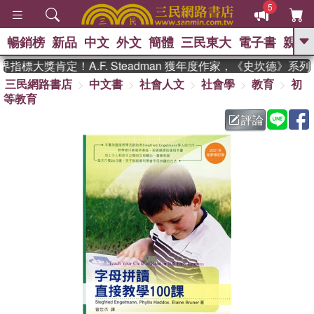
5
暢銷榜
新品
中文
外文
簡體
三民東大
電子書
親子
GO
標大獎肯定！A.F. Steadman 獲年度作家，《史坎德》系列
三民網路書店
中文書
社會人文
社會學
教育
初
、
熱搜：
東野圭吾
高希均教授回憶錄
等教育
、
、
、
The Odyssey
父親節
如果歷
、
、
史是一群喵
暑期推薦
國際布克
評論
、
、
獎 臺灣漫遊錄
方念華
台灣的李
、
、
登輝時代
數學女孩：黎曼猜想
偉大的迷走神經