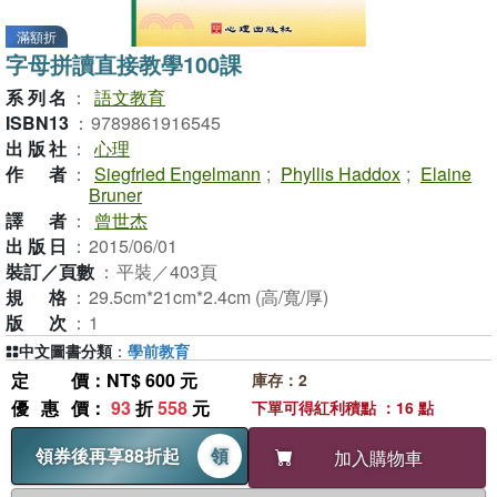
滿額折
字母拼讀直接教學100課
系列名
：
語文教育
ISBN13
：
9789861916545
出版社
：
心理
作者
：
Siegfried Engelmann
;
Phyllis Haddox
;
Elaine
Bruner
譯者
：
曾世杰
出版日
：
2015/06/01
裝訂／頁數
：
平裝／403頁
規格
：
29.5cm*21cm*2.4cm (高/寬/厚)
版次
：
1
中文圖書分類
：
學前教育
定價
：NT$ 600 元
庫存：2
優惠價
：
93
折
558
元
下單可得紅利積點 ：16 點
領券後再享88折起
領
加入購物車