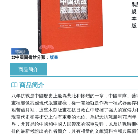
裝
滿額折
中國圖書館分類
：
版畫
商品簡介
商品簡介
八年抗戰是中國歷史上最為悲壯和慘烈的一章，中國軍隊、藝
畫種能像我國現代版畫那樣，從一開始就是作為一種武器而存
艱苦歲月裡，這些木刻版畫在抗日救亡中發揮了強大的宣傳力
現當代史和美術史上佔有重要的地位。為紀念抗戰勝利70周年
界，尤其是給中國和中國人民帶來的深重災難，以及抗戰時期
排的最新考證出的作者簡介，具有相當的文獻資料性和典藏價