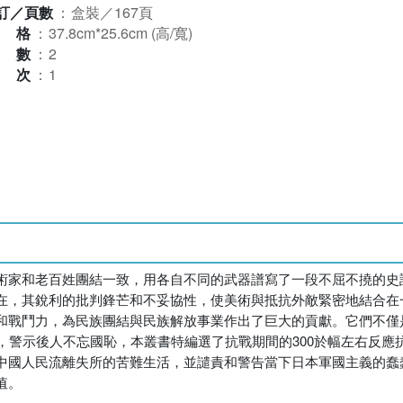
訂／頁數
：
盒裝／167頁
規格
：
37.8cm*25.6cm (高/寬)
本數
：
2
版次
：
1
術家和老百姓團結一致，用各自不同的武器譜寫了一段不屈不撓的史
在，其銳利的批判鋒芒和不妥協性，使美術與抵抗外敵緊密地結合在
和戰鬥力，為民族團結與民族解放事業作出了巨大的貢獻。它們不僅
，警示後人不忘國恥，本叢書特編選了抗戰期間的300於幅左右反
中國人民流離失所的苦難生活，並譴責和警告當下日本軍國主義的蠢
值。