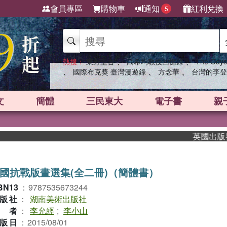
會員專區
購物車
通知
紅利兌換
5
、
、
熱搜：
東野圭吾
高希均教授回憶錄
The Odys
、
、
、
國際布克獎 臺灣漫遊錄
方念華
台灣的李登
文
簡體
三民東大
電子書
親
英國出版界指標
國抗戰版畫選集(全二冊)（簡體書）
BN13
：
9787535673244
版社
：
湖南美術出版社
作者
：
李允經
;
李小山
版日
：
2015/08/01