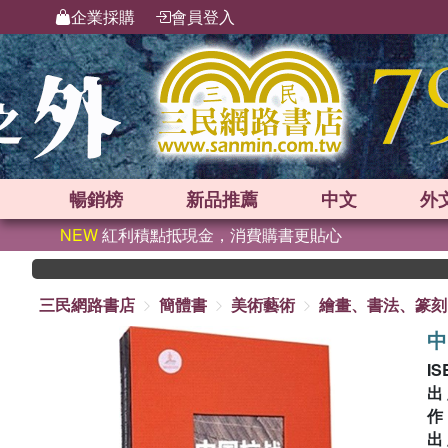
企業採購
會員登入
暢銷榜
新品
推薦
中文
外
NEW
紅利積點抵現金，消費購書更貼心
三民網路書店
簡體書
美術藝術
繪畫、書法、篆刻
中
IS
出
出