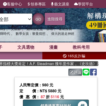
客服中心
領券專區
藝文講座
學習平台
進階搜尋
GO
、
、
、
sey
父親節
如果歷史是一群喵
暑期推薦
、
、
輝時代
數學女孩：黎曼猜想
偉大的迷走神經
子
文具選物
漫畫
教科考用
165反詐騙
大獎肯定！A.F. Steadman 獲年度作家，《史坎德》系列帶
評論
人民幣定價：980 元
定價
：NT$ 5880 元
優惠價
：
87
折
5116
元
領券後再享88折起
領