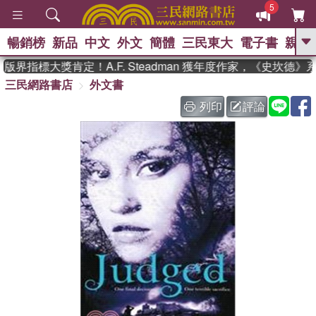
5
暢銷榜
新品
中文
外文
簡體
三民東大
電子書
親子
GO
版界指標大獎肯定！A.F. Steadman 獲年度作家，《史坎德
三民網路書店
外文書
、
、
熱搜：
東野圭吾
The Odyssey
、
、
父親節
如果歷史是一群喵
暑期
列印
評論
、
、
推薦
國際布克獎 臺灣漫遊錄
方
、
、
念華
台灣的李登輝時代
數學女
、
孩：黎曼猜想
偉大的迷走神經