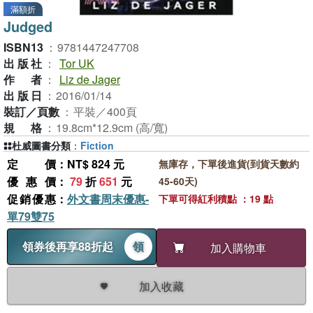
滿額折
Judged
ISBN13
：
9781447247708
出版社
：
Tor UK
作者
：
Liz de Jager
出版日
：
2016/01/14
裝訂／頁數
：
平裝／400頁
規格
：
19.8cm*12.9cm (高/寬)
杜威圖書分類
：
Fiction
定價
：NT$ 824 元
無庫存，下單後進貨(到貨天數約
優惠價
：
79
折
651
元
45-60天)
促銷優惠
：
外文書周末優惠-
下單可得紅利積點 ：19 點
單79雙75
領券後再享88折起
領
加入購物車
加入收藏