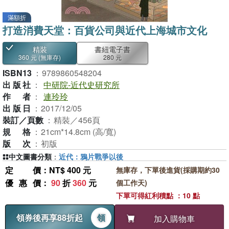
滿額折
打造消費天堂：百貨公司與近代上海城市文化
精裝
書紐電子書
360 元
(無庫存)
280 元
ISBN13
：
9789860548204
出版社
：
中研院-近代史研究所
作者
：
連玲玲
出版日
：
2017/12/05
裝訂／頁數
：
精裝／456頁
規格
：
21cm*14.8cm (高/寬)
版次
：
初版
中文圖書分類
：
近代：鴉片戰爭以後
定價
：NT$ 400 元
無庫存，下單後進貨(採購期約30
優惠價
：
90
折
360
元
個工作天)
下單可得紅利積點 ：10 點
領券後再享88折起
領
加入購物車