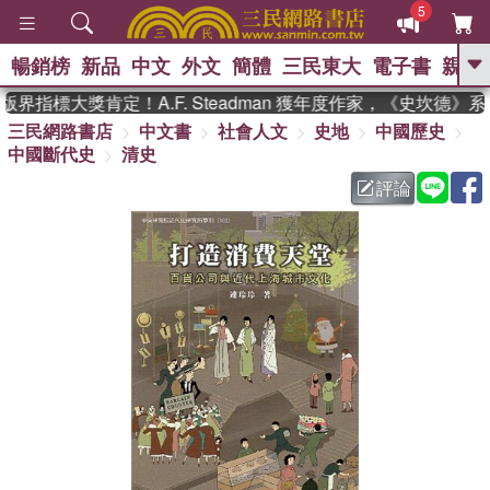
5
暢銷榜
新品
中文
外文
簡體
三民東大
電子書
親子
GO
界指標大獎肯定！A.F. Steadman 獲年度作家，《史坎德》
三民網路書店
中文書
社會人文
史地
中國歷史
、
熱搜：
東野圭吾
高希均教授回憶錄
中國斷代史
清史
、
、
、
The Odyssey
父親節
如果歷
、
、
史是一群喵
暑期推薦
國際布克
評論
、
、
獎 臺灣漫遊錄
方念華
台灣的李
、
、
登輝時代
數學女孩：黎曼猜想
偉大的迷走神經