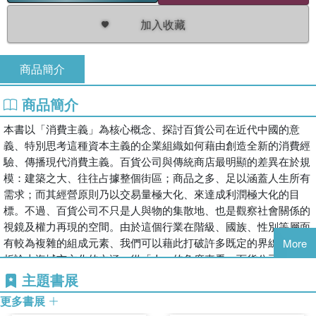
加入收藏
商品簡介
商品簡介
本書以「消費主義」為核心概念、探討百貨公司在近代中國的意
義、特別思考這種資本主義的企業組織如何藉由創造全新的消費經
驗、傳播現代消費主義。百貨公司與傳統商店最明顯的差異在於規
模：建築之大、往往占據整個街區；商品之多、足以涵蓋人生所有
需求；而其經營原則乃以交易量極大化、來達成利潤極大化的目
標。不過、百貨公司不只是人與物的集散地、也是觀察社會關係的
視鏡及權力再現的空間。由於這個行業在階級、國族、性別等層面
有較為複雜的組成元素、我們可以藉此打破許多既定的界線、重新
More
析論上海城市文化的內涵。從「人」的角度來看、百貨公司原意是
對所有人出售所有物品的「環球供應商」、是華人/洋人、男人/女
主題書展
人、中產階級/勞工階級的交會處、然而在消費主義的運作邏輯
更多書展
下、不同的人群卻得到不同的待遇。從「物」的角度來看、表面上