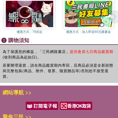
看似「中性」的商品與消費行為、卻在消費主義的實踐中、被貼上
階級、國籍、性別的屬性標籤。因此、五光十色的百貨公司不僅是
現代物質文明的展示櫥窗、也是我們理解城市文化的一把鑰匙。如
果說、近代上海的傳奇建立在以消費主義為基礎的人、物關係上、
而百貨公司正是人、物互動的實踐場域、既充滿了魅惑與慾望、也
優惠方式：
75折起
優惠方式：
加入即送50元購書金
承載著矛盾和爭議。
購物須知
為了保護您的權益，「三民網路書店」
提供會員七日商品鑑賞期
(收到商品為起始日)。
若要辦理退貨，請在商品鑑賞期內寄回，且商品必須是全新狀態
與完整包裝(商品、附件、發票、隨貨贈品等)否則恕不接受退
貨。
網站導航 >>
聚焦三民 >>