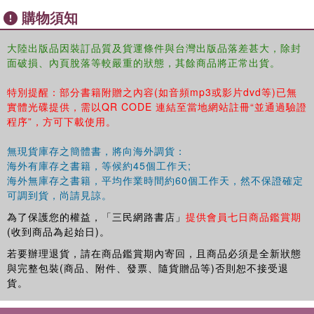
購物須知
8 對話黃來興
――民營楷模詮釋發展密碼
9 對話徐小敏
大陸出版品因裝訂品質及貨運條件與台灣出版品落差甚大，除封
面破損、內頁脫落等較嚴重的狀態，其餘商品將正常出貨。
――改制典範的壯志與初心
1 對話應宜倫
特別提醒：部分書籍附贈之內容(如音頻mp3或影片dvd等)已無
――橋樑使者描繪行業藍圖
實體光碟提供，需以QR CODE 連結至當地網站註冊“並通過驗證
11 巔峰對話
程序”，方可下載使用。
――從突破到引領：中國汽車品牌如何更進一步
一、產業發展
無現貨庫存之簡體書，將向海外調貨：
1 發展自主品牌，建設汽車強國
海外有庫存之書籍，等候約45個工作天;
汽車產業發展必須遵循自然規律
海外無庫存之書籍，平均作業時間約60個工作天，然不保證確定
對未來汽車產業發展的兩點展望
可調到貨，尚請見諒。
在堅持開放的同時做強中國汽車品牌
為了保護您的權益，「三民網路書店」
提供會員七日商品鑑賞期
中國汽車品牌可以更有自信
(收到商品為起始日)。
自主品牌的兩個挑戰和兩個優勢
若要辦理退貨，請在商品鑑賞期內寄回，且商品必須是全新狀態
自主品牌已進入全新發展階段
與完整包裝(商品、附件、發票、隨貨贈品等)否則恕不接受退
自主品牌未來發展的四個關鍵要素
貨。
未來車企競爭必須避免同質化
形成品牌亮點和特色是差異化的關鍵