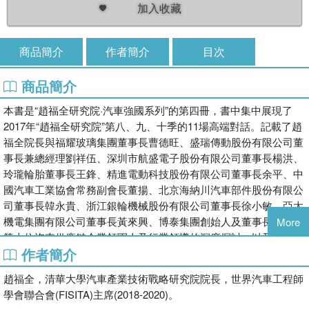
加入收藏
商品簡介
作者簡介
目次
商品簡介
本書是“趙福全研究院·汽車強國系列”的第四冊，書中集中展現了
2017年“趙福全研究院”第八、九、十季的11場高端對話。記載了趙
福全院長與福耀玻璃集團董事長曹德旺、盛瑞傳動股份有限公司董
事長兼總經理劉祥伍、深圳市航盛電子股份有限公司董事長楊洪、
玲瓏輪胎董事長王鋒、精進電動科技股份有限公司董事長余平、中
國汽車工業協會常務副會長董揚、北京海納川汽車部件股份有限公
司董事長韓永貴、浙江銀輪機械股份有限公司董事長徐小敏、亞太
機電集團有限公司董事長黃來興、博泰集團創始人及董事長應宜倫
More
等十位汽車供應鏈企業領軍人及行業領導的深度探討，以及“從突
作者簡介
破到引領：中國汽車品牌如何更進一步”的顛覆對話，涵蓋了產業
發展、企業戰略、整零協同、技術升級、商業模式等五大主題。本
趙福全，清華大學汽車產業技術戰略研究院院長，世界汽車工程師
書適合汽車行業及相關行業的企業管理人員、研究人員閱讀參考。
學會聯合會(FISITA)主席(2018-2020)。