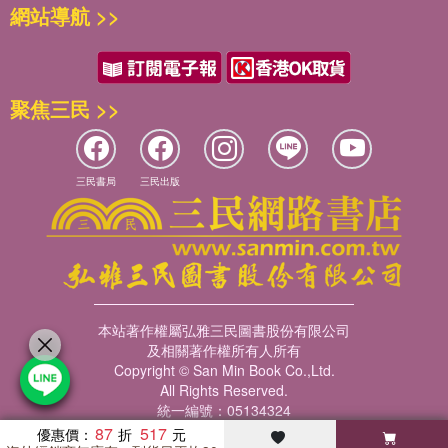
差異化源自對消費者需求的不同理解
網站導航 >>
院長心聲
2 做強汽車產業供應鏈
汽車強國需要世界級的整車和零部件強企
外資零部件企業也是中國汽車產業的重要組成部分
聚焦三民 >>
中國汽車產業供應鏈整體實力不強
零部件發展滯後于整車的三點原因
國家應給予汽車零部件企業更多支持
三民書局
三民出版
零部件企業發展不能只靠政策支持
中國汽車零部件企業的未來發展可期
做強零部件需要國家、整車企業和消費者的共同支持
院長心聲
3 產業趨勢與關鍵問題
中國新能源汽車產業的發展值得期待
本站著作權屬弘雅三民圖書股份有限公司
發展新能源汽車要重視規模效應和協同創新
及相關著作權所有人所有
海外市場和新能源汽車是自主品牌的兩大機會
Copyright © San Min Book Co.,Ltd.
新能源與智能網聯是未來汽車產業的發展方向
All Rights Reserved.
智能網聯汽車：分工協作是常態，資源重組是必然
統一編號：05134324
跨界融合、協同發展、合作共贏是未來制勝的關鍵
87
517
優惠價：
禁售燃油車必須慎之又慎，對歷史負責