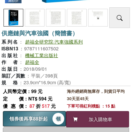
滿額折
供應鏈與汽車強國（簡體書）
系列名
：
趙福全研究院·汽車強國系列
ISBN13
：
9787111607502
出版社
：
機械工業出版社
作者
：
趙福全
出版日
：
2018/09/01
裝訂／頁數
：
平裝／398頁
規格
：
23.9cm*16.9cm (高/寬)
人民幣定價：99 元
海外經銷商無庫存，到貨日平均
定價
：NT$ 594 元
30天至45天
優惠價
：
87
折
517
元
下單可得紅利積點 ：15 點
領券後再享88折起
領
加入購物車