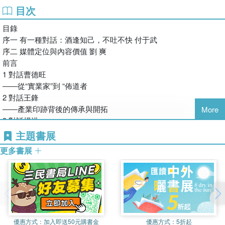
目次
目錄
序一 有一種對話：酒逢知己，不吐不快 付于武
序二 媒體定位與內容價值 劉 爽
前言
1 對話曹德旺
――從“實業家”到 “佈道者
2 對話王鋒
――產業印跡背後的傳承與開拓
More
3 對話楊洪
――整零互信下的依託與協同
主題書展
4 對話劉祥伍
更多書展
――轉型樣本催發嶄新局面
5 對話余平
――產業進程助推後發先至
6 對話董揚
――企業胸懷滋養產業底蘊
7 對話韓永貴
優惠方式：
加入即送50元購書金
優惠方式：
5折起
――硬出身孕育軟實力