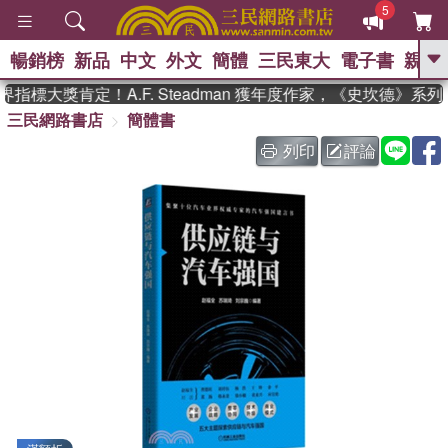
5
暢銷榜
新品
中文
外文
簡體
三民東大
電子書
親子
GO
標大獎肯定！A.F. Steadman 獲年度作家，《史坎德》系列
三民網路書店
簡體書
、
熱搜：
東野圭吾
高希均教授回憶錄
、
、
、
The Odyssey
父親節
如果歷
列印
評論
、
、
史是一群喵
暑期推薦
國際布克
、
、
獎 臺灣漫遊錄
方念華
台灣的李
、
、
登輝時代
數學女孩：黎曼猜想
偉大的迷走神經