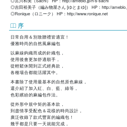
◎宮川和美（Sachi） HP：http://ameblo.jp/h-s-sachi
◎吉田裕美子（編み物屋さん [ゆとまゆ]） HP：http://ameblo.jp/d
◎Ronique（ロニーク） HP：http://www.ronique.net
序
日常自用＆別致贈禮皆適宜！
優雅時尚的自然風麻編包
以麻線鉤織而成的針織包，
使用後會更加舒適順手，
從輕鬆休閒到正式經典款，
各種場合都能活躍其中。
本書除了使用最基本的自然原色麻線，
還介紹了加入紅、白、藍、綠等，
色彩繽紛的麻編包作法。
從外形中規中矩的基本款，
到盡情享受配色＆花樣的時尚設計，
廣泛收錄了款式豐富的編織包！
幾乎都是只要一天就能完成，