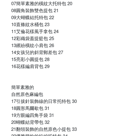
07簡單素雅的橫紋大托特包 20
08圓角裝飾雙色提包 21
09大蝴蝶結托特包 22
10直條紋水桶包 23
11艾倫花樣風手拿包 24
12彩織袋蓋提籃包 25
13繽紛橫紋小肩包 26
14女孩兒的斜背郵差包 27
15亮彩小圓提包 28
16花樣編肩背包 29
簡單素雅的
自然原色麻編包
17引拔針裝飾線的日常托特包 30
18圓形馬爾歇包 31
19方眼編四角手袋 31
20蝴蝶結背帶包 32
21翻領裝飾的自然原色小提包 33
22優雅簡約的松編托特包 34