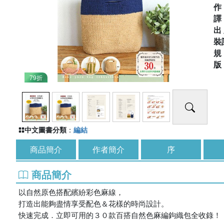
出
裝
79折
中文圖書分類
：
編結
商品簡介
作者簡介
序
商品簡介
以自然原色搭配繽紛彩色麻線，
打造出能夠盡情享受配色＆花樣的時尚設計。
快速完成．立即可用的３０款百搭自然色麻編鉤織包全收錄！