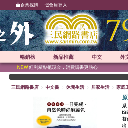
企業採購
會員登入
暢銷榜
新品
推薦
中文
外
NEW
紅利積點抵現金，消費購書更貼心
三民網路書店
中文書
休閒生活
居家生活
家庭
原
系
IS
替
出