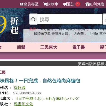
會員專區
購物車
通知
紅利兌換
5
、
、
熱搜：
東野圭吾
高希均教授回憶錄
The Odys
、
、
、
國際布克獎 臺灣漫遊錄
方念華
台灣的李登
文
簡體
三民東大
電子書
親
英國出版界指標大獎肯定！A.
工藝
味風格！一日完成．自然色時尚麻編包
列名
：
愛鉤織
BN13
：
9789863024866
代書名
：
1日で完成！おしゃれな麻ひもバッグ
版社
：
雅書堂文化