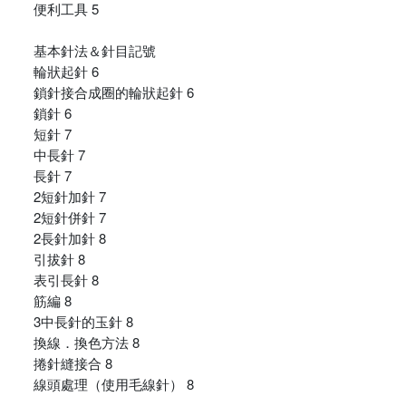
便利工具 5
基本針法＆針目記號
輪狀起針 6
鎖針接合成圈的輪狀起針 6
鎖針 6
短針 7
中長針 7
長針 7
2短針加針 7
2短針併針 7
2長針加針 8
引拔針 8
表引長針 8
筋編 8
3中長針的玉針 8
換線．換色方法 8
捲針縫接合 8
線頭處理（使用毛線針） 8