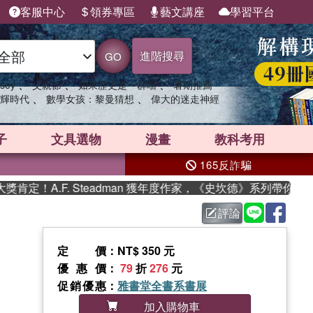
客服中心
領券專區
藝文講座
學習平台
進階搜尋
GO
、
、
、
sey
父親節
如果歷史是一群喵
暑期推薦
、
、
輝時代
數學女孩：黎曼猜想
偉大的迷走神經
子
文具選物
漫畫
教科考用
165反詐騙
F. Steadman 獲年度作家，《史坎德》系列帶你踏上熱血奇幻
評論
定價
：NT$ 350 元
優惠價
：
79
折
276
元
促銷優惠
：
雅書堂全書系書展
加入購物車