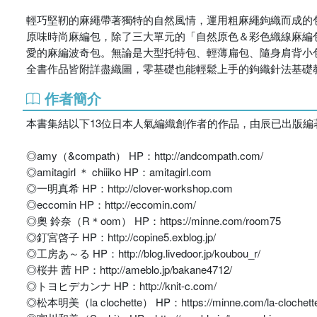
輕巧堅靭的麻繩帶著獨特的自然風情，運用粗麻繩鉤織而成的
原味時尚麻編包，除了三大單元的「自然原色＆彩色織線麻編
愛的麻編波奇包。無論是大型托特包、輕薄扁包、隨身肩背小
全書作品皆附詳盡織圖，零基礎也能輕鬆上手的鉤織針法基礎
作者簡介
本書集結以下13位日本人氣編織創作者的作品，由辰已出版編
◎amy（&compath） HP：http://andcompath.com/
◎amitagirl ＊ chiiiko HP：amitagirl.com
◎一明真希 HP：http://clover-workshop.com
◎eccomin HP：http://eccomin.com/
◎奧 鈴奈（R＊oom） HP：https://minne.com/room75
◎釘宮啓子 HP：http://copine5.exblog.jp/
◎工房あ～る HP：http://blog.livedoor.jp/koubou_r/
◎桜井 茜 HP：http://ameblo.jp/bakane4712/
◎トヨヒデカンナ HP：http://knit-c.com/
◎松本明美（la clochette） HP：https://minne.com/la-clochett