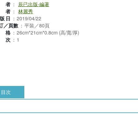
作者
：
辰已出版-編著
譯者
：
林麗秀
版日
：
2019/04/22
訂／頁數
：
平裝／80頁
規格
：
26cm*21cm*0.8cm (高/寬/厚)
版次
：
1
目次