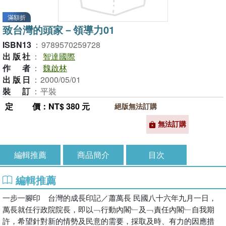
滿額折
致台灣的頭家－領導力01
ISBN13
：
9789570259728
出版社
：
智達國際
作者
：
魏啟林
出版日
：
2000/05/01
裝訂
：
平裝
定價
：NT$ 380 元
絕版無法訂購
無法訂購
編輯推薦
商品簡介
目次
編輯推薦
一步一腳印 台灣的成長印記／蕭萬長 民國八十六年九月一日，
萬長就任行政院院長，即以﹁行動內閣﹂及﹁責任內閣﹂自我期
許，希望針對新的情勢及民意的需要，採取及時、有力的因應措