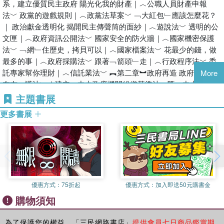
今這本書的編纂與出版，萬長認為深具時代的意義，我們希望藉由
系，建立優質民主政府 陽光化我的財產｜︿公職人員財產申報
交與國防現代化、婦女權益與兒童保護法、高鐵等交通建設、締造
這本書的流傳，讓社會大眾更瞭解公共政策的影響力，進而注意公
法﹀ 政黨的遊戲規則｜︿政黨法草案﹀ ﹁大紅包﹂應該怎麼花？
網路帝國、兼顧
共政策、關心公共政策，甚至主動參與公共政策，使公共政策的品
｜ 政治獻金透明化 揭開民主傳聲筒的面紗｜︿遊說法﹀ 透明的公
環保與產業升級、財經政策與加入ＷＴＯ、社會安全與校園掃黑、
質能夠提昇，更能符合民眾的需求；我們也希望這本書，能夠提供
文匣｜︿政府資訊公開法﹀ 國家安全的防火牆｜︿國家機密保護
政府再造，以及關
即將接手的經營者接續施政的參考，繼續為﹁中華民國﹂這家大公
法﹀ ﹁網﹂住歷史，拷貝可以｜︿國家檔案法﹀ 花最少的錢，做
於飛安、農業政策、衛星計畫、九二一大地震等。
司的所有股東，謀取最大的利益。 看到這本書的付梓成冊，心中
最多的事｜︿政府採購法﹀ 跟著﹁箭頭﹂走｜︿行政程序法﹀ 委
感受良多，終結一句話，能有幸與各位夥伴們一起打拼、奮鬥，實
託專家幫你理財｜︿信託業法﹀ ︻第二章︼政府再造 政府再造的
More
我能監督政府做什麼
在是一件足以回味一輩子的事。 最後，萬長要對所有一起為共同
左右﹁護法﹂｜建立︿中央政府機關組織基準法﹀暨︿中央政府機
理想併肩打拚過的夥伴們，再次道一聲感謝，美好的一仗，我們一
關總員額法﹀ 效率巴士，從﹁頭﹂開始｜修訂︿行政院組織法﹀
主題書展
如果我是從政人員：我需要簡明、快速地查閱國家施政脈絡。
起打過。謝謝大家！
高速通關，精﹁省﹂吧｜完成精省工程，簡化政府組織層級 中央
如果我是公職人員：我必須檢索各項法案的具體內容與程序。
更多書展
地方好夥伴｜地方政府的再造 台灣西瓜怎麼切？｜行政區域重劃
如果我是社運團體：我推動促進未完備的福利法案以及進度。
︻第三章︼國防現代化 只要一把指揮刀｜國防組織法，軍政軍令
如果我是民間企業：我掌握了解各經濟政策與配套法案內容。
一元化 三軍不要﹁養樂多﹂｜推動︿國軍精實方案﹀ 尤力西斯打
如果我是職業婦女：我極想知道關於兒童、婚姻、就業政策。
敗獨眼巨人｜加速新一代兵力整建，提昇防護能力 保衛海權的糾
如果我是在學學生：政治系、社會系、公共行政系參考書籍。
察隊｜設置海岸巡防署 不穿軍服的阿兵哥｜規劃﹁替代役﹂，縮
如果我是一般大眾：我了解政府做些什麼，我的福利在哪裡。
短兵役役期 ︻第四章︼邁向網路大國 這家店，午夜不打烊｜推動
優惠方式：
75折起
優惠方式：
加入即送50元購書金
網路化政府 ﹁蓋手印﹂虛擬實境｜︿電子簽章法﹀ 打開電腦，生
購物須知
意就上門｜電子商務 科技網，網住大未來｜開放寬頻、固網 ︻第
五章︼教育改革 珍惜知識的每一刻｜推動教育改革方案 拒絕高中
聯考的小子｜推動十二年國民教育方案 ︻第六章︼財經政策 先止
為了保護您的權益，「三民網路書店」
提供會員七日商品鑑賞期