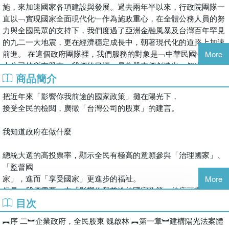
施，來加速國家各項建設與發展。過去兩年半以來，行政院團隊一
直以﹁實現國家全面現代化﹂作為施政重心，在全體公務人員的努
力與全國民眾的支持下，我們度過了亞洲金融風暴及台灣百年罕見
的九二一大地震，更在經濟穩定成長中，朝著現代化的道路上加速
前進。 在這個政府團隊裡，我們服務的對象是﹁中華民國﹂這家
More
大公司的所有股東，我們的目標，是為股東們創造出一個光明美好
商品簡介
的前景，營造一個公平正義的大環境，讓努力不懈、汲汲向上的人
獲得合理的報酬，也讓辛勤工作、安份守已的人能夠安居樂業。秉
把近年來「影響你我前途的國家政策」攤在陽光下，
持這樣的一個理念，我們提出了一系列的重大政策，這些政策雖然
接受全民的檢閱，廣徵「台灣公司的股東」的建言。
區分為社會的、政治的、科技的、經濟的、環保等種種層面與領
域，但是彼此之間都是緊密配合、相輔相成的。至今，這些重大政
我知道政府在做什麼
策有些已經獲致初步的成效，開始逐漸發揮預期的效能；有的仍在
努力中，近期內可望付諸施行；有的則遭逢阻力，需要進一步努力
總統大選的高投票率，顯示全民有極高的意願參與「治理國家」、
一一克服。但是不可否認的，這些重大政策所追求的方向與理想，
「監督國
都是正確的，這些政策所描繪出的遠景，也將為後續經營者所遵
家」，進而「享受國家」更進步的福祉。
More
循，持續推動進行。 當科學與技術一日千里、經濟發展突飛猛進
但是，我們需要一本「影響你我前途的國家政策」的床頭書，以了
之際，如果政府經營者，不能督促自己，與時俱進，勢將成為整個
目次
解、掌握、參與政府的施政，諸如：
社會發展的絆腳石。因此，政府的政策必須領先時代，必須即時回
打擊黑金與陽光法案、教育改革與十二年國教計畫、國際金融危機
應民意，因應時代變局，並以追求最大多數人的福祉為目標。 如
︻序 二︼企業政府，全民股東 魏啟林 ︻第一章︼建構陽光法案體
處理、兩岸外