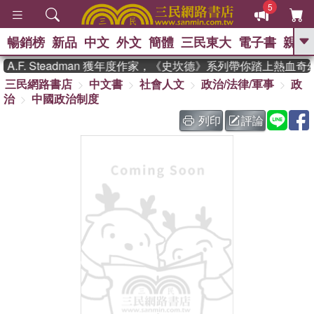
5
暢銷榜
新品
中文
外文
簡體
三民東大
電子書
親子
GO
F. Steadman 獲年度作家，《史坎德》系列帶你踏上熱血奇幻
三民網路書店
中文書
社會人文
政治/法律/軍事
政
、
熱搜：
東野圭吾
高希均教授回憶錄
治
中國政治制度
、
、
、
The Odyssey
父親節
如果歷
、
、
史是一群喵
暑期推薦
國際布克
列印
評論
、
、
獎 臺灣漫遊錄
方念華
台灣的李
、
、
登輝時代
數學女孩：黎曼猜想
偉大的迷走神經