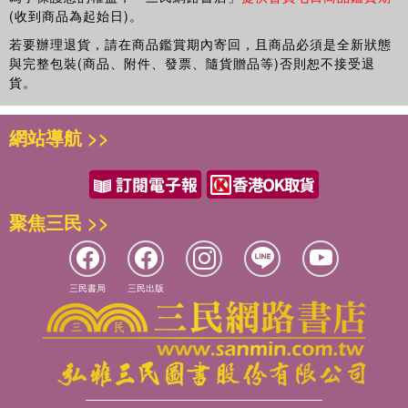
(收到商品為起始日)。
血再治病｜勇渡亞洲金融風暴 用大金塊穩住小波動｜籌設國家安
定基金，穩定資本市場 換引擎也換零件｜推動金融管理的現代化
若要辦理退貨，請在商品鑑賞期內寄回，且商品必須是全新狀態
革命 當我們﹁稅﹂在一起｜實施﹁兩稅合一﹂，消除重複課稅 把
與完整包裝(商品、附件、發票、隨貨贈品等)否則恕不接受退
自己養胖一點｜實施︿擴大國內需求方案﹀，促進經濟成長 全球
貨。
貿易打通關｜推動我國加入世界貿易組織︵ WTO ︶，加速貿易自
由化 ︻第七章︼促進產業升級與發展 亞洲﹁贏﹂家，﹁孕﹂在台
網站導航 >>
灣｜跨世紀的亞太營運中心 前有強敵，後有追兵｜修訂︿產業升
級條例﹀，提昇產業國際競爭力 石化工業的未來｜推動大型投資
計畫 發現人文科技島｜高科技科學園區全島化 迎接建築業的另一
個春天｜實施︿振興建築業投資方案﹀ 讓每個﹁金﹂細胞都來電
聚焦三民 >>
｜實施︿強化經濟體質方案﹀ ︻第八章︼交通建設 沒有紅綠燈的
感動｜規劃高雄、桃園、新竹、台中、台南之都會型捷運系統 一
頓飯，遊台灣｜推動高速鐵路建設計畫 看一條鐵路如何貫穿台灣
｜推動﹁東部鐵路改善計畫﹂ 都市、鄉村的輸送帶｜推動﹁北宜
三民書局
三民出版
高速公路﹂建設計畫 不塞車的﹁老二﹂哲學｜推動﹁中二高﹂、
﹁南二高﹂建設計畫 快樂﹁橫﹂著走｜推動﹁東西向快速道路﹂
建設計畫 ︻第九章︼修正農業發展條例，落實農地農用 再唱一曲
﹁你農我農﹂｜修正︿農業發展條例﹀，落實農地農用 ︻第十
章︼建構社會安全體系，整合保險與福利制度 ﹁自助﹂迎接晚年