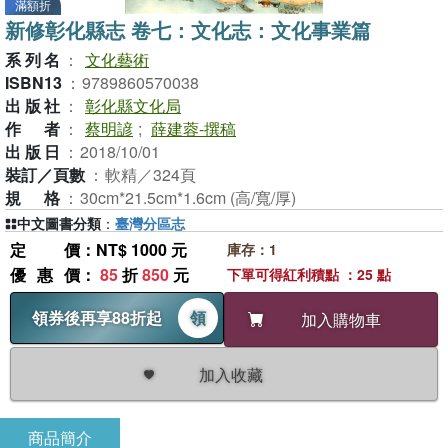
滿額折
新修彰化縣志 卷七：文化志：文化事業篇
系列名
：
文化藝術
ISBN13
：
9789860570038
出版社
：
彰化縣文化局
作者
：
蔡明諺
;
薛建蓉-撰稿
出版日
：
2018/10/01
裝訂／頁數
：
軟精／324頁
規格
：
30cm*21.5cm*1.6cm (高/寬/厚)
中文圖書分類
：
臺灣分區志
定價
：NT$ 1000 元
庫存：1
優惠價
：
85
折
850
元
下單可得紅利積點 ：25 點
領券後再享88折起
領
加入購物車
加入收藏
商品簡介