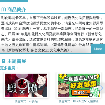
商品簡介
彰化縣開發甚早，自雍正元年設縣以來，經歷代先民拓墾與經營，
逐漸成為中台灣政治經濟與文化的中心，清道光年間彰化知縣周璽
曾出版《彰化縣志》一書，為本縣第一部縣志，也是唯一的一部縣
志。民國101年起彰化縣文化局委託專業團隊全面進行《新修彰化
縣志》纂修出版，透過文獻史料的整理與編纂，讓民眾能探究這片
土地之歷史進而產生情感認同。《新修彰化縣志》分為35篇，本篇
More
為《新修彰化縣志 卷七 文化志 文化事業篇》。
主題書展
更多書展
優惠方式：
75折起
優惠方式：
加入即送50元購書金