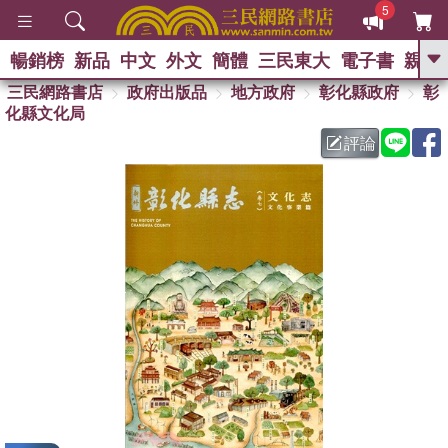
5
暢銷榜
新品
中文
外文
簡體
三民東大
電子書
親子
GO
三民網路書店
政府出版品
地方政府
彰化縣政府
彰
化縣文化局
熱搜：
評論