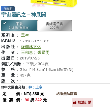
滿額折
宇宙靈訊之－神展開
平裝
書紐電子書
342 元
(無庫存)
300 元
系列名
：
眾生
ISBN13
：
9789869799812
出版社
：
橡樹林文化
作者
：
王郁惠
;
張景雯
出版日
：
2019/07/25
裝訂／頁數
：
平裝／304頁
規格
：
21cm*14.8cm*1.6cm (高/寬/厚)
重量
：
437克
版次
：
1
中文圖書分類
：
神；上帝
定價
：NT$ 380 元
絕版無法訂購
優惠價
：
90
折
342
元
無法訂購