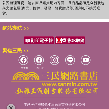
18.不友善
若要辦理退貨，請在商品鑑賞期內寄回，且商品必須是全新狀態
19.無期徒刑的起點
與完整包裝(商品、附件、發票、隨貨贈品等)否則恕不接受退
20.一定要好的大菩薩
貨。
21.景雯的同步心情
22.修行之路
網站導航 >>
23.圍爐危爐
24.神奇的腦場
25.念佛吧！
26.十七歲的年老人生
聚焦三民 >>
27.黎明前的黑暗：搬家半條命
28.媽媽的樂觀主義
29.人生是一個圓
30.看不見的力量
三民書局
三民出版
31.好轉之路
32.請接受你自己
33.謝謝您的守護
34.高靈現身
第二部 與神展開
1.高靈乍現
本站著作權屬弘雅三民圖書股份有限公司
2.毫無退路的傳承者
及相關著作權所有人所有