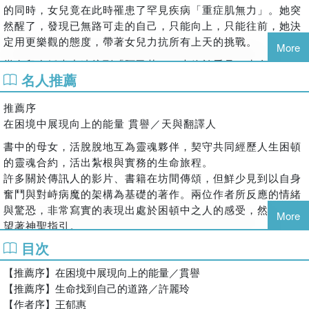
的同時，女兒竟在此時罹患了罕見疾病「重症肌無力」。她突
看見生命的黑洞，勇敢進入也就代表我們可以出洞了，
然醒了，發現已無路可走的自己，只能向上，只能往前，她決
因為黑暗的底端，只有愛和光明。
定用更樂觀的態度，帶著女兒力抗所有上天的挑戰。
More
近兩年台灣興起「阿乙莎」熱潮，因為阿乙莎不僅能深入個人
當女兒在靜坐中連接到「阿乙莎」，也終於看見了生命的曙
心靈，恢復生理心理的平衡，還傳遞出地球危機的訊息。身體
名人推薦
光。她亦漸漸學到「清理業力」，「認清自己是誰」，並「學
的病痛或人生的困境，就如同地球遭遇的迫害般危急，期許透
會療癒」的重要。她明白了每一個祈禱都會被上天聽到，回應
過阿乙莎的宇宙訊息，喚起更多人對地球環境的正視。
推薦序
只是早晚的問題，而每一個人的坎坷，都是偽裝過的禮物。
在困境中展現向上的能量 貫譽／天與翻譯人
書中的母女，活脫脫地互為靈魂夥伴，契守共同經歷人生困頓
張景雯
的靈魂合約，活出紮根與實務的生命旅程。
2000年生，本書共同作者王郁惠的女兒。
許多關於傳訊人的影片、書籍在坊間傳頌，但鮮少見到以自身
奮鬥與對峙病魔的架構為基礎的著作。兩位作者所反應的情緒
從小熱愛運動，同時擅長藝術領域，會十種樂器，開過兩次畫
與驚恐，非常寫實的表現出處於困頓中之人的感受，然依舊仰
展。在她15歲那年，因罹患罕病重症肌肉無力症，讓本應青春
More
望著神聖指引。
活力的人生，一夕化為泡影。病如其名，也就是無法控制全身
雖然與母女透過療癒而有所接觸，但是看過書中內容才明白，
肌肉，每天都與它奮力搏鬥，最終陷入危險當中。
目次
這本書的主人翁經歷了些什麼過程。有趣的是，由於參與《看
四年匆匆過去，在奄奄一息之際，老天送出一塊浮木，在最後
【推薦序】在困境中展現向上的能量／貫譽
不見的台灣》紀錄片與天語翻譯，委實看過不少有趣的人，有
遇見了宇宙訊息源頭「阿乙莎」。透過每天靜坐下載來自上天
【推薦序】生命找到自己的道路／許麗玲
些想要傳訊、通靈，卻因而拒絕了一般性的日常生活，只求能
純淨的訊息，包括自我療癒的方法，漸漸好轉的她，將此神訊
【作者序】王郁惠
夠連結到訊息的源頭，至於所求如願與否，各自心中非常清