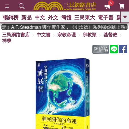
5
暢銷榜
新品
中文
外文
簡體
三民東大
電子書
親子
GO
A.F. Steadman 獲年度作家，《史坎德》系列帶你踏上熱血
三民網路書店
中文書
宗教命理
宗教類
基督教
、
熱搜：
東野圭吾
高希均教授回憶錄
神學
、
、
、
The Odyssey
父親節
如果歷
、
、
史是一群喵
暑期推薦
國際布克
評論
、
、
獎 臺灣漫遊錄
方念華
台灣的李
、
、
登輝時代
數學女孩：黎曼猜想
偉大的迷走神經