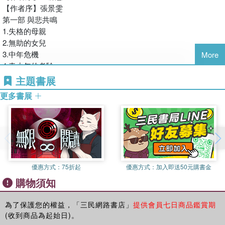
集結成書，並就此神展開這個蛻變人生。
【作者序】張景雯
楚。這對母女在辛苦的生活中戮力修持，正巧符合了所有傳訊
第一部 與悲共鳴
的高靈在呼籲的宗旨：呼喚人們真實的經歷人生，從中獲取智
1.失格的母親
慧的結晶，然後用以協助人群從蒼茫中打開一條路徑，顯化、
2.無助的女兒
實修、印證。
3.中年危機
對作者本身的受苦心路歷程，在經歷的當時是非常困頓的，而
More
4.青少年的考驗
自我昇華的發生卻也因此更顯出意志力的強度與光明，當然也
5.活著的惡夢
如實表達出昇華之路正在ing之中。
主題書展
6.為什麼跌倒？
這本書是彰顯「自我療癒」的重要範本，當然也可以在自我追
更多書展
7.公車驚魂記
求「靈性經驗」的旅程中，表達一位靈通人士如何從普羅大眾
8.吞不下
的一員成為「自我引導」的源頭。
9.最後的馬拉松
僅以此序祝福天下間「渴望」接軌訊息源頭的人們。
10.誤判
11.危險時刻
12.確診
優惠方式：
75折起
優惠方式：
加入即送50元購書金
13.醫生的大力丸
購物須知
14.天天都是發病期
15.十七歲的眼淚
16.答案，究竟在哪裡？
為了保護您的權益，「三民網路書店」
提供會員七日商品鑑賞期
(收到商品為起始日)。
17.流動的能量