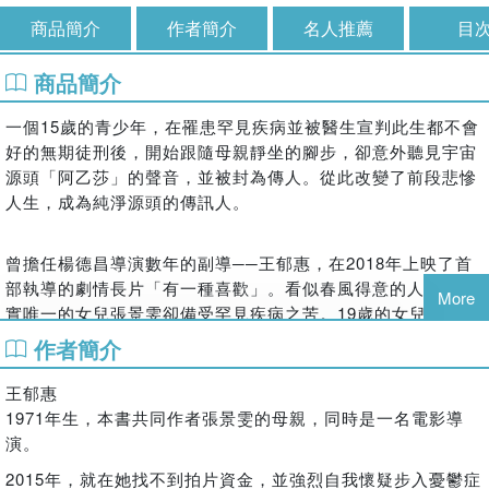
商品簡介
作者簡介
名人推薦
目
商品簡介
一個15歲的青少年，在罹患罕見疾病並被醫生宣判此生都不會
好的無期徒刑後，開始跟隨母親靜坐的腳步，卻意外聽見宇宙
源頭「阿乙莎」的聲音，並被封為傳人。從此改變了前段悲慘
人生，成為純淨源頭的傳訊人。
曾擔任楊德昌導演數年的副導──王郁惠，在2018年上映了首
部執導的劇情長片「有一種喜歡」。看似春風得意的人生，其
More
實唯一的女兒張景雯卻備受罕見疾病之苦。19歲的女兒，因為
疾病而無法吞嚥進食，甚至偶有呼吸中止的狀況，嘗試各種中
作者簡介
西醫治療、靈性療法，但都效果甚微。
王郁惠
張景雯在某次靜坐冥想時意外接觸到「阿乙莎」，進而連結並
1971年生，本書共同作者張景雯的母親，同時是一名電影導
學會轉動心輪、與細胞溝通，疾病不但漸次好轉並邁向痊癒當
演。
中。本書詳實記錄這對母女遍求醫者無果，最終往內在探索而
讓生命找到自己的力量！
2015年，就在她找不到拍片資金，並強烈自我懷疑步入憂鬱症