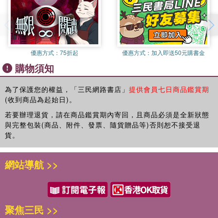
實記錄這對母女遍求醫者無果，最終往內在探索而讓生命找到自己
的力量！

看見生命的黑洞，勇敢進入也就代表我們可以出洞了，因為黑暗的
優惠方式：
75折起
優惠方式：
加入即送50元購書金
底端，只有愛和光明。

購物須知
宇宙源頭的訊息不僅能深入人心，恢復身、心理平衡，更傳遞出地
球正面臨的危機。每個人的身體病痛或人生困境，如同地球遭遇的
為了保護您的權益，「三民網路書店」
提供會員七日商品鑑賞期
(收到商品為起始日)。
迫害般危急。宇宙靈訊透過本書作者想要傳達給所有的人類，如果
連罕病患者都能透過靜坐與祂連結而好轉了，你人生中的所有困
若要辦理退貨，請在商品鑑賞期內寄回，且商品必須是全新狀態
難，也可以透過一樣的旅程轉化。每一個問題都有解答，只要你願
與完整包裝(商品、附件、發票、隨貨贈品等)否則恕不接受退
意一起搭上這班揚升的列車。一起覺醒，成為合一。

貨。
你們都是勇敢的靈魂

網站導航 >>
人類的情緒都很重要

世上沒有意外 包括拿起這本書

每個祈禱 都能得到回應

靜下心來 就能得到答案
聚焦三民 >>