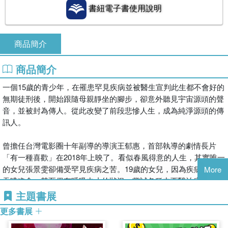
書紐電子書使用說明
商品簡介
商品簡介
一個15歲的青少年，在罹患罕見疾病並被醫生宣判此生都不會好的
無期徒刑後，開始跟隨母親靜坐的腳步，卻意外聽見宇宙源頭的聲
音，並被封為傳人。從此改變了前段悲慘人生，成為純淨源頭的傳
訊人。

曾擔任台灣電影圈十年副導的導演王郁惠，首部執導的劇情長片
「有一種喜歡」在2018年上映了。看似春風得意的人生，其實唯一
的女兒張景雯卻備受罕見疾病之苦。19歲的女兒，因為疾病而無法
More
吞嚥進食，甚至偶有呼吸中止的狀況，嘗試各種中西醫治療、靈性
療法，但都效果甚微。

主題書展
更多書展
張景雯在某次靜坐冥想時意外接觸到宇宙源頭，進而連結並學會轉
動心輪、與細胞溝通，疾病不但漸次好轉並邁向痊癒當中。本書詳