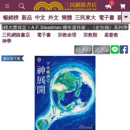
5
暢銷榜
新品
中文
外文
簡體
三民東大
電子書
親子
GO
大獎肯定！A.F. Steadman 獲年度作家，《史坎德》系列帶
三民網路書店
電子書
宗教命理
宗教類
基督教
、
、
熱搜：
東野圭吾
The Odyssey
神學
、
、
父親節
如果歷史是一群喵
暑期
、
、
推薦
國際布克獎 臺灣漫遊錄
方
列印
評論
、
、
念華
台灣的李登輝時代
數學女
書紐電子書
、
孩：黎曼猜想
偉大的迷走神經