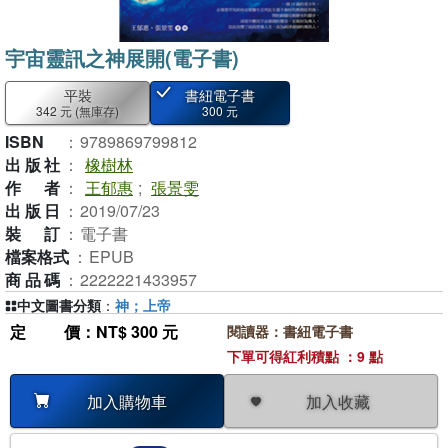
宇宙靈訊之神展開(電子書)
平裝
書紐電子書
342 元
(無庫存)
300 元
ISBN
：
9789869799812
出版社
：
橡樹林
作者
：
王郁惠
;
張景雯
出版日
：
2019/07/23
裝訂
：
電子書
檔案格式
：
EPUB
商品碼
：
2222221433957
中文圖書分類
：
神；上帝
定價
：NT$ 300 元
閱讀器：書紐電子書
下單可得紅利積點 ：9 點
加入收藏
加入購物車