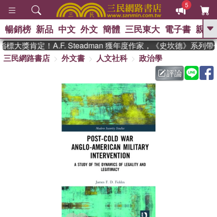
5
暢銷榜
新品
中文
外文
簡體
三民東大
電子書
親子
GO
大獎肯定！A.F. Steadman 獲年度作家，《史坎德》系列
三民網路書店
外文書
人文社科
政治學
、
熱搜：
東野圭吾
高希均教授回憶錄
、
、
、
The Odyssey
父親節
如果歷
評論
、
、
史是一群喵
暑期推薦
國際布克
、
、
獎 臺灣漫遊錄
方念華
台灣的李
、
、
登輝時代
數學女孩：黎曼猜想
偉大的迷走神經