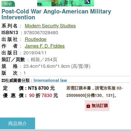
90折
Post-Cold War Anglo-American Military
Intervention
系列名
：
Modern Security Studies
ISBN13
：
9780367028480
出版社
：
Routledge
作者
：
James F. D. Fiddes
出版日
：
2019/04/11
裝訂／頁數
：
精裝／254頁
規格
：
23.4cm*15.6cm*1.9cm (高/寬/厚)
版次
：
1
杜威圖書分類
：
International law
定價
：NT$ 8700 元
若需訂購本書，請電洽客服 02-
優惠價
：
90
折
7830
元
25006600[分機130、131]。
無法訂購
商品簡介