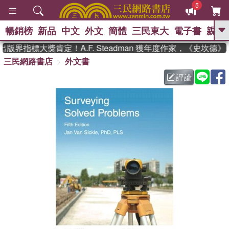
5
暢銷榜
新品
中文
外文
簡體
三民東大
電子書
親子
GO
版界指標大獎肯定！A.F. Steadman 獲年度作家，《史坎德
三民網路書店
外文書
、
熱搜：
東野圭吾
高希均教授回憶錄
、
、
、
The Odyssey
父親節
如果歷
評論
、
、
史是一群喵
暑期推薦
國際布克
、
、
獎 臺灣漫遊錄
方念華
台灣的李
、
、
登輝時代
數學女孩：黎曼猜想
偉大的迷走神經