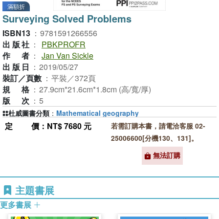
滿額折
Surveying Solved Problems
ISBN13
：
9781591266556
出版社
：
PBKPROFR
作者
：
Jan Van Sickle
出版日
：
2019/05/27
裝訂／頁數
：
平裝／372頁
規格
：
27.9cm*21.6cm*1.8cm (高/寬/厚)
版次
：
5
杜威圖書分類
：
Mathematical geography
定價
：NT$ 7680 元
若需訂購本書，請電洽客服 02-
25006600[分機130、131]。
無法訂購
主題書展
更多書展