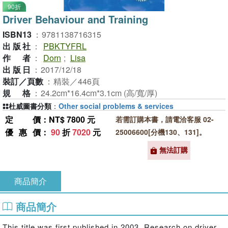
90折
Driver Behaviour and Training
ISBN13
：
9781138716315
出版社
：
PBKTYFRL
作者
：
Dorn
;
Lisa
出版日
：
2017/12/18
裝訂／頁數
：
精裝／446頁
規格
：
24.2cm*16.4cm*3.1cm (高/寬/厚)
杜威圖書分類
：
Other social problems & services
定價
：NT$ 7800 元
若需訂購本書，請電洽客服 02-
優惠價
：
90
折
7020
元
25006600[分機130、131]。
無法訂購
商品簡介
商品簡介
This title was first published in 2003. Research on driver