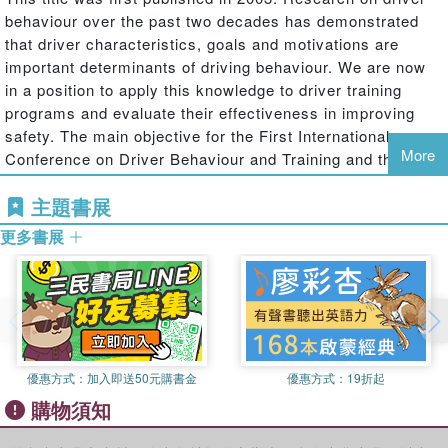
behaviour over the past two decades has demonstrated
that driver characteristics, goals and motivations are
important determinants of driving behaviour. We are now
in a position to apply this knowledge to driver training
programs and evaluate their effectiveness in improving
safety. The main objective for the First International
More
Conference on Driver Behaviour and Training and this
book, is to describe and discuss recent advances in this
主題書展
field. The book bridges the gap between practitioners in
road safety, and theoreticians investigating driving
更多書展
behaviour from a number of different perspectives and
related disciplines. It will encourage research in driver
training to combat erroneous or deviant driving behaviour
and/or reduce the effects of human error at source. This
book will be of interest to road safety researchers and
road safety practitioners in the private and public sector.
優惠方式：
加入即送50元購書金
優惠方式：
19折起
購物須知