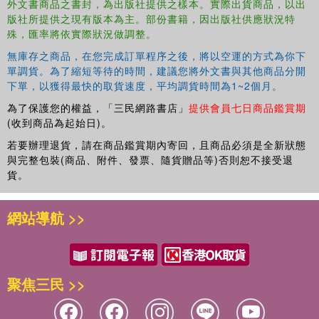
外文書商品之書封，為出版社提供之樣本。實際出貨商品，以出
版社所提供之現有版本為主。部份書籍，因出版社供應狀況特
殊，匯率將依實際狀況做調整。
無庫存之商品，在您完成訂單程序之後，將以空運的方式為你下
單調貨。為了縮短等待的時間，建議您將外文書與其他商品分開
下單，以獲得最快的取貨速度，平均調貨時間為1~2個月。
為了保護您的權益，「三民網路書店」
提供會員七日商品鑑賞期
(收到商品為起始日)。
若要辦理退貨，請在商品鑑賞期內寄回，且商品必須是全新狀態
與完整包裝(商品、附件、發票、隨貨贈品等)否則恕不接受退
貨。
網站導航 >>
聚焦三民 >>