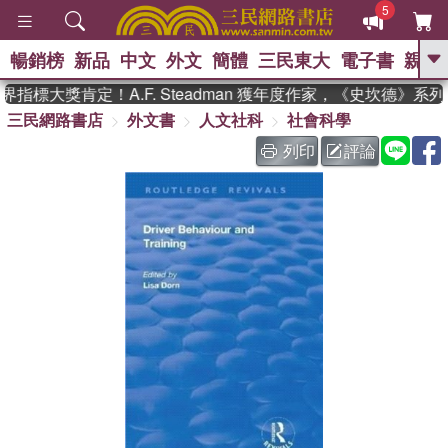
5
暢銷榜
新品
中文
外文
簡體
三民東大
電子書
親子
GO
指標大獎肯定！A.F. Steadman 獲年度作家，《史坎德》系
三民網路書店
外文書
人文社科
社會科學
、
、
熱搜：
東野圭吾
The Odyssey
、
、
父親節
如果歷史是一群喵
暑期
列印
評論
、
、
推薦
國際布克獎 臺灣漫遊錄
方
、
、
念華
台灣的李登輝時代
數學女
、
孩：黎曼猜想
偉大的迷走神經