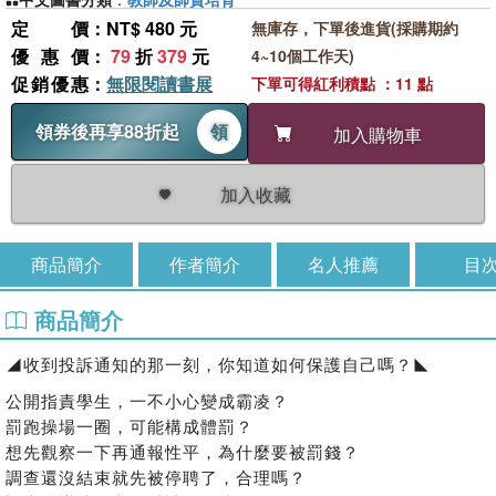
定價
：NT$ 480 元
無庫存，下單後進貨(採購期約
優惠價
：
79
折
379
元
4~10個工作天)
促銷優惠
：
無限閱讀書展
下單可得紅利積點 ：11 點
領券後再享88折起
領
加入購物車
加入收藏
商品簡介
作者簡介
名人推薦
目
商品簡介
◢收到投訴通知的那一刻，你知道如何保護自己嗎？◣
公開指責學生，一不小心變成霸凌？
罰跑操場一圈，可能構成體罰？
想先觀察一下再通報性平，為什麼要被罰錢？
調查還沒結束就先被停聘了，合理嗎？