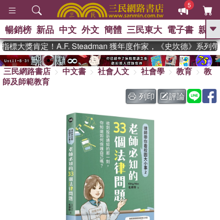
5
暢銷榜
新品
中文
外文
簡體
三民東大
電子書
親子
GO
大獎肯定！A.F. Steadman 獲年度作家，《史坎德》系列帶
、
熱搜：
東野圭吾
高希均教授回憶錄
、
、
、
三民網路書店
中文書
社會人文
社會學
教育
教
The Odyssey
父親節
如果歷
、
、
師及師範教育
史是一群喵
暑期推薦
國際布克
、
、
獎 臺灣漫遊錄
方念華
台灣的李
列印
評論
、
、
登輝時代
數學女孩：黎曼猜想
偉大的迷走神經