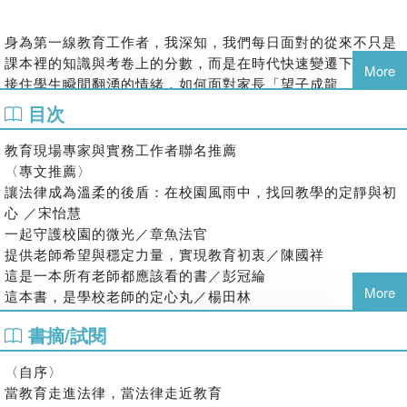
館長小編、小鎮圖書館長 彭冠綸
國立中正大學法律學研究所
企管人文講師 楊田林
國立高雄大學政治法律學系
身為第一線教育工作者，我深知，我們每日面對的從來不只是
臺中市候用校長 蔡昌樺
經歷
課本裡的知識與考卷上的分數，而是在時代快速變遷下，如何
（依姓名筆劃排列）
More
教育部專科以上學校校園霸凌事件審議委員會委員
接住學生瞬間翻湧的情緒，如何面對家長「望子成龍、望女成
教育部高級中等以下學校校園霸凌事件審議委員會委員
鳳」的殷切期待，以及排解職場中不時迭起的隱形壓力。
目次
很多衝突，並不是出於惡意，
教育部校長事件審議會、校事會議、霸凌、教保相關人員違法
毛律師的新作《律師帶你看校園大小事2：老師必知的33個法
而是不知道「原來這樣不可以」，
事件調查人才庫
教育現場專家與實務工作者聯名推薦
律問題》，彷如一盞點亮老師職涯的守護明燈。書中最令我動
清楚程序與界線，才能守住專業。
高雄市、屏東縣高級中等學校學生再申訴評議委員會委員
〈專文推薦〉
容之處，不僅在於其清晰梳理了33 個校園中極易觸礁的法律
高雄市、屏東縣校園性別事件調查專業人才庫
讓法律成為溫柔的後盾：在校園風雨中，找回教學的定靜與初
情境：從不當管教、違法處罰，到教學不力、師生界線與職場
教育部、高雄市、屏東縣性別平等教育委員會委員
◤給每天認真教學、努力守護孩子的你，
心 ／宋怡慧
霸凌等，更在於毛律師讓每位在教室裡殫精竭慮、溫柔付出的
屏東縣教師申訴評議委員會委員
在關鍵時刻，不必再孤軍奮戰◢
一起守護校園的微光／章魚法官
師者，在不可預知的風雨來臨時，能擁有一份不致慌亂的定
提供老師希望與穩定力量，實現教育初衷／陳國祥
靜。
歡迎追蹤
這是一本所有老師都應該看的書／彭冠綸
教育現場很辛苦，我知道。
毛律師始終帶著對校園人事的溫柔同理，讓我們看清，在冰冷
Kitty Mao毛律師的「律師帶您看校園裡的大小事」
More
這本書，是學校老師的定心丸／楊田林
這些年，我站在教育現場另一側，
的程序啟動後，當家長揚言提告、當校事會議召開、當考核會
在界線之內，守住教育的光：老師們的法律平安符／蔡昌樺
參與校園事件的調查、審議與訴訟。
特別感謝 迷卡漫畫館 插畫授權
準備做出決議時……那些看似制式標準的程序，第一時間往往
書摘/試閱
我陪著老師走進會議室，
相關著作：《律師帶你看校園大小事： 老師和家長必知的44
〈自序〉
讓現場老師感到孤立無援、焦慮萬分。而毛律師透過這本書，
也陪著家長走過漫長的程序。
個霸凌防制和性平觀念指南》
當教育走進法律，當法律走近教育
〈自序〉
無比堅定地告訴我們：「程序，從來就不是為了懲罰你而存
我在制度裡，看見權責如何釐清；
當教育走進法律，當法律走近教育
在，它是用來保護你的。」
CHAPTER 1 當制度找上你：程序，是你的第一道防線
也在第一線，看見情緒如何翻湧。