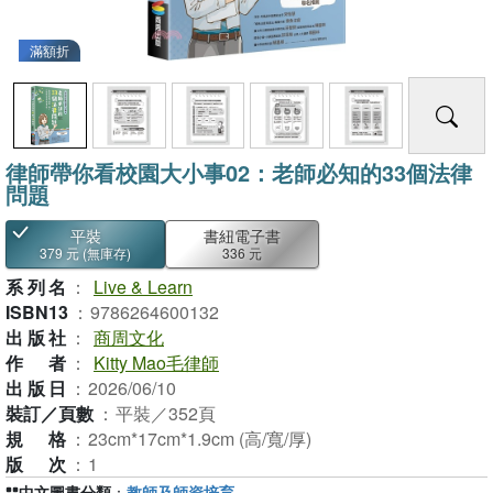
滿額折
律師帶你看校園大小事02：老師必知的33個法律
問題
平裝
書紐電子書
379 元
(無庫存)
336 元
系列名
：
Live & Learn
ISBN13
：
9786264600132
出版社
：
商周文化
作者
：
Kitty Mao毛律師
出版日
：
2026/06/10
裝訂／頁數
：
平裝／352頁
規格
：
23cm*17cm*1.9cm (高/寬/厚)
版次
：
1
中文圖書分類
：
教師及師資培育