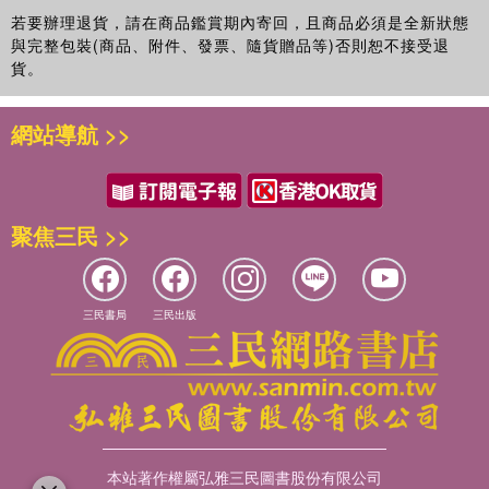
2-1 經常遲到、課堂管理鬆散、言語不當，會不會出事？
因此，我寫這本書。不是為了放大風險，不是為了讓老師害
灰意冷，讓教學專業有清晰的法理可依循，讓課室裡的每個選
若要辦理退貨，請在商品鑑賞期內寄回，且商品必須是全新狀態
――教學不力常見態樣與認定標準
怕，更不是要讓教育只剩下防禦與自保。而是希望―當事情發
擇，都有了明確的路引。若你同樣身處教學現場，我誠摯地建
與完整包裝(商品、附件、發票、隨貨贈品等)否則恕不接受退
2-2 老師不是有「專業自主」嗎?為什麼學校還是可以管？
生時，你知道制度怎麼進行；當壓力來臨時，你理解自己站在
議你將此書置於案頭之上。不是因為我們有能力預期生活風
貨。
――專業自主規範及認定條件
哪裡；當外界質疑時，你有專業的底氣。
雨，而是當外在世界喧囂繁雜之時，我們更需要清明通透的理
2-3 學生不聽話，可以直接送學務處嗎？
解來安頓彼此的身心，守護那份踏上講台時最純粹的初心，許
界線，從來不是用來限制熱情。界線，是讓熱情可以走得更長
網站導航 >>
――輔導管教責任與行政支援的界線
給孩子最安穩靜好的課室風景。
久。老師是一份生命影響生命的工作。你的一句話，可能會被
2-4 罰站也不行嗎？那我到底可以怎麼管學生？
孩子記很多年。你的一個眼神，可能改變他看待自己的方式。
――教師管教權與違法處罰的法律界線
你的一次理解，可能讓他撐過人生低谷。也正因為這份工作如
〈專文推薦〉
2-5 不讓學生參加校外教學，可以嗎？
此重要，法律才會對這個角色有更高的期待。期待，不代表敵
一起守護校園的微光
聚焦三民 >>
――剝奪受教權與合法管教的界線
意。規範，也不等於不信任。那是社會對教育專業的重視。
「章魚法官來說法」專欄作家 章魚法官
2-6 罰跑操場一圈，算不算體罰？
我長期參與校園事件的調查與審議，也陪伴當事人走過最煎熬
――體罰的法律認定與後果
的時刻。有時候，我為孩子難過；有時候，我替老師心疼；也
認識毛律師，完全是在網路之中「海巡」而來。因為在行政法
2-7 公開指責學生，為什麼最後變成霸凌？
三民書局
三民出版
有時候，我為制度與現實之間的落差感到沉重。但我始終沒有
院工作，處理過不少校園的各種紛爭案件爭訟，我在網路上發
――師對生霸凌的法律界線與調查程序
放棄一件事―讓教育與法律之間，多一點理解。
現有位毛律師，持續對於教育事件判決做詳盡的分析及評釋。
2-8 學生在課堂上罵髒話，該不該管教？
我訝異於怎麼會有一個這麼關心教育問題的律師，以自己的專
――輔導與管教措施的權利與保障
這本書，是多年實務經驗的整理。它不是冰冷的條文說明，而
業剖析、整理、解釋判決，中立又懇切的評論，絕沒有為了流
是從一個個真實案例出發，帶你看見制度設計的理由，也看見
CHAPTER 3 性平與專業倫理
量而故意使用聳動字眼，也不會片斷式誇飾其中情節，更不會
那些曾經發生過的代價。我希望老師了解界線，不是為了遠離
3-1 只是想先觀察一下，再通報，為什麼被罰12萬元？
藉機製造親師生的對立，總是理性地呼籲親師生要彼此尊重。
孩子，而是因為知道如何拿捏分寸，所以更能安心投入。我也
――性平事件通報義務與法律後果
本站著作權屬弘雅三民圖書股份有限公司