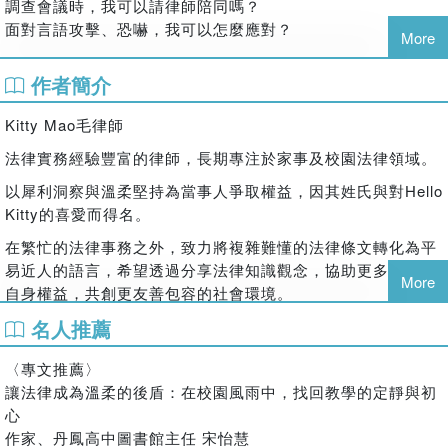
調查會議時，我可以請律師陪同嗎？
面對言語攻擊、恐嚇，我可以怎麼應對？
More
作者簡介
你每天守著孩子，卻沒有人教你――
當調查啟動、家長提告、校事會議接踵而來時，
Kitty Mao毛律師
該怎麼守住自己？
法律實務經驗豐富的律師，長期專注於家事及校園法律領域。
這本書，拆解老師在校園中最常遇到的法律情境：
以犀利洞察與溫柔堅持為當事人爭取權益，因其姓氏與對Hello
師生界線、不當管教、違法處罰、教學不力、性平、職場霸
Kitty的喜愛而得名。
凌、曠職，並告訴你：
在繁忙的法律事務之外，致力將複雜難懂的法律條文轉化為平
程序怎麼走？可以說什麼？可以拒絕什麼？一定要注意什麼？
易近人的語言，希望透過分享法律知識觀念，協助更多人認識
讓你在需要的時候，翻得到，也用得上。
More
自身權益，共創更友善包容的社會環境。
名人推薦
著作
▎教育現場專家與實務工作者聯名推薦 ▎
《律師帶你看校園大小事：老師和家長必知的44個霸凌防制和
作家、丹鳳高中圖書館主任 宋怡慧
〈專文推薦〉
性平觀念指南》
「章魚法官來說法」專欄作家 章魚法官
讓法律成為溫柔的後盾：在校園風雨中，找回教學的定靜與初
臺北市立建國高級中學校長 莊智鈞
學歷
心
屏東縣教育處長 陳國祥
國立清華大學科技法律研究所
作家、丹鳳高中圖書館主任 宋怡慧