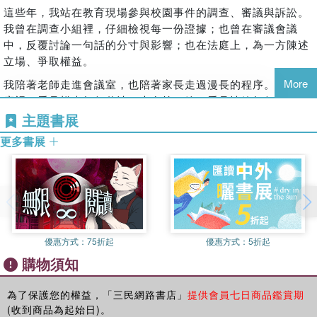
1-0 當投訴來敲門，請先照顧好自己
這些年，我站在教育現場參與校園事件的調查、審議與訴訟。
她以平易近人的語彙，將錯綜複雜的法規，如解題般一步步清
――給正在教室裡努力的你
我曾在調查小組裡，仔細檢視每一份證據；也曾在審議會議
晰拆解。書中的流程圖與案例說明，穩穩接住了老師面對33
這本書，不是為了放大風險，不是為了讓老師害怕，
1-1 收到調查通知，我該如何應對？
中，反覆討論一句話的分寸與影響；也在法庭上，為一方陳述
種突發事件時的脆弱情緒；在客觀法理之中，她保留了最大程
更不是要讓教育只剩下防禦與自保，
――教師在校事會議制度中程序與權利義務
立場、爭取權益。
度的理解與陪伴。閱讀她清晰有序的文字，彷彿能感受到她正
而是希望當事情發生時，知道制度怎麼走；
1-2 調查時可以請律師陪同嗎？
輕輕地拍拍我們的肩膀低語著：「你不會因為單一事件就被輕
More
我陪著老師走進會議室，也陪著家長走過漫長的程序。我在制
當壓力來臨時，理解自己站在哪裡；
――教師在行政程序中的權益
易定義；你的專業底蘊與教育初心，遠比一次爭議走得更長
度裡，看見權責如何釐清；也在第一線，看見情緒如何翻湧。
當外界質疑時，有專業的底氣。
1-3 律師不是什麼都懂嗎？隨便找一個應該都可以吧？
遠、更深刻。」
很多時候，事情的起點都不是惡意。我看過老師在調查中才第
主題書展
――幫助自己找到適合的專業法律協助
一次知道，原來自己一直以為的「慣例」，早已踩在線上。我
我真心喜愛這本書帶給教育工作者的「踏實感」與「安心
1-4 到教評會陳述意見時，我可以請律師代為發言嗎？
更多書展
如果我寫的第一本書，是為了守護孩子，
也看過家長在情緒裡急著討公道，卻在事後發現，孩子才是最
感」。它引導我們從案例去自省，從法律視角提升必備的法學
――涉及身分變動之重大案件中的程序保障
那這一本，是為了守住老師，
無辜、最受傷的那一個。還有行政人員在制度與人情之間拉
知識。當人生風浪無情襲來時，你知道該如何握緊教學之舵、
1-5 該迴避卻沒有迴避，決議還算數嗎？
――因為只有被守住的老師，才能守住更多孩子。
扯，每一個決定，都背著沉重的壓力。
指引職場的情理之路、適切地表達應對進退，並在面對挫折與
――迴避程序適用情況
無常時，穩穩地接住自己的內在情緒。
1-6 同樣叫「迴避」，規定則卻不一樣？
這些畫面裡，沒有絕對的好人與壞人。更多時候，是彼此都在
――教評會、考核會、申評會、性平會的迴避眉角
用自己的方式努力，卻因為不理解制度、不熟悉界線，讓傷害
在AI 浪潮與快速變動重塑教育樣貌的此刻，除了談論創新教學
1-7 調查還沒結束，為什麼就被停聘了？
悄悄發生。那樣的傷害，是我最不樂見的。我始終相信，多數
與跨域能力之餘，我始終堅信：唯有在制度中被溫柔理解、被
優惠方式：
75折起
優惠方式：
5折起
――暫時停聘的處理程序
老師都是在乎孩子的。多數家長，也是想保護孩子的。只是當
專業知識妥善保護的老師，才能生出真正的教學「餘裕」，從
購物須知
1-8 收到何謂終局停聘決議，怎麼辦？
衝突出現，焦點很容易從「怎麼讓孩子更好」，變成「是誰的
容地陪伴每個孩子在友善的校園中快樂學習、穩定成長。
――案件查證屬實後的懲處類型與期間規範
錯」。而我在第一線看到的，是另一件事―很多傷害，並不是
這本書是實用的校園法律指南，更是為教育現場織就的一張堅
為了保護您的權益，「三民網路書店」
提供會員七日商品鑑賞期
來自惡意，而是來自不知道界線在哪裡。
CHAPTER 2 教室裡的風險：當教學成為爭議
(收到商品為起始日)。
韌的法理支持網。它讓老師在關鍵時刻不必獨自面對黑暗與心