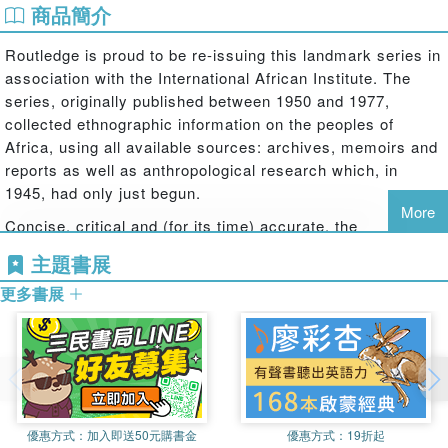
商品簡介
Routledge is proud to be re-issuing this landmark series in
association with the International African Institute. The
series, originally published between 1950 and 1977,
collected ethnographic information on the peoples of
Africa, using all available sources: archives, memoirs and
reports as well as anthropological research which, in
1945, had only just begun.
More
Concise, critical and (for its time) accurate, the
Ethnographic Survey
contains sections as follows:
主題書展
Physical Environment
更多書展
Linguistic Data
Demography
History & Traditions of Origin
優惠方式：
加入即送50元購書金
優惠方式：
19折起