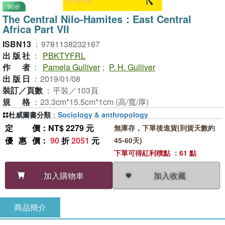
90折
The Central Nilo-Hamites：East Central
Africa Part VII
ISBN13
：
9781138232167
出版社
：
PBKTYFRL
作者
：
Pamela Gulliver
;
P. H. Gulliver
出版日
：
2019/01/08
裝訂／頁數
：
平裝／103頁
規格
：
23.3cm*15.5cm*1cm (高/寬/厚)
杜威圖書分類
：
Sociology & anthropology
定價
：NT$ 2279 元
無庫存，下單後進貨(到貨天數約
優惠價
：
90
折
2051
元
45-60天)
下單可得紅利積點 ：61 點
加入收藏
加入購物車
商品簡介