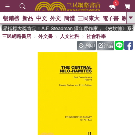
5
暢銷榜
新品
中文
外文
簡體
三民東大
電子書
親子
GO
指標大獎肯定！A.F. Steadman 獲年度作家，《史坎德》
三民網路書店
外文書
人文社科
社會科學
、
、
熱搜：
東野圭吾
The Odyssey
、
、
父親節
如果歷史是一群喵
暑期
列印
評論
、
、
推薦
國際布克獎 臺灣漫遊錄
方
、
、
念華
台灣的李登輝時代
數學女
、
孩：黎曼猜想
偉大的迷走神經