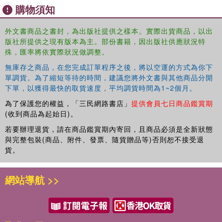
Nomenclature
購物須知
Grouping
外文書商品之書封，為出版社提供之樣本。實際出貨商品，以出
版社所提供之現有版本為主。部份書籍，因出版社供應狀況特
Cultural Features: Religion, Witchcraft, Birth, Initiation, Burial
殊，匯率將依實際狀況做調整。
無庫存之商品，在您完成訂單程序之後，將以空運的方式為你下
Social & Political Organization: Kinship, Marriage, Inheritance,
單調貨。為了縮短等待的時間，建議您將外文書與其他商品分開
Slavery, Land Tenure, Warfare & Justice
下單，以獲得最快的取貨速度，平均調貨時間為1~2個月。
Economy & Trade
為了保護您的權益，「三民網路書店」
提供會員七日商品鑑賞期
(收到商品為起始日)。
Domestic Architecture
若要辦理退貨，請在商品鑑賞期內寄回，且商品必須是全新狀態
與完整包裝(商品、附件、發票、隨貨贈品等)否則恕不接受退
Each of the 50 volumes will be available to buy
貨。
individually, and these are organized into regional sub-
groups: East Central Africa, North-Eastern Africa,
Southern Africa, West Central Africa, Western Africa, and
網站導航 >>
Central Africa Belgian Congo.
The volumes are supplemented with maps, available to
view on routledge.com or available as a pdf from the