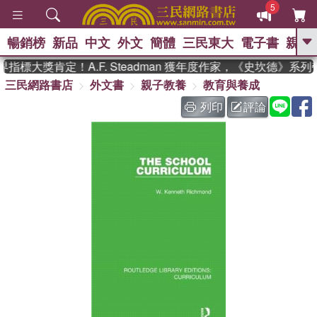
5
暢銷榜
新品
中文
外文
簡體
三民東大
電子書
親子
GO
指標大獎肯定！A.F. Steadman 獲年度作家，《史坎德》系
三民網路書店
外文書
親子教養
教育與養成
、
熱搜：
東野圭吾
高希均教授回憶錄
、
、
、
The Odyssey
父親節
如果歷
列印
評論
、
、
史是一群喵
暑期推薦
國際布克
、
、
獎 臺灣漫遊錄
方念華
台灣的李
、
、
登輝時代
數學女孩：黎曼猜想
偉大的迷走神經