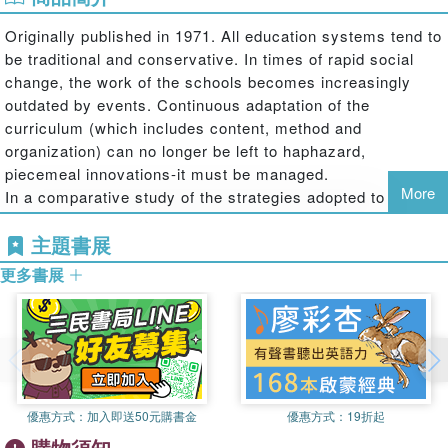
Originally published in 1971. All education systems tend to
be traditional and conservative. In times of rapid social
change, the work of the schools becomes increasingly
outdated by events. Continuous adaptation of the
curriculum (which includes content, method and
organization) can no longer be left to haphazard,
piecemeal innovations-it must be managed.
More
In a comparative study of the strategies adopted to date in
the U.S.A., England, Scotland and France, this book points
主題書展
out that-although considerable reforms have been effected
in these countries during the past ten to fifteen years-no
更多書展
adequate curriculum theory has yet been developed. The
author also turns his attention to the phenomenon which
he considered symptomatic of inherent failures in the
education system: the drop-outs and hippies He concludes
that notions about ''learning'' must be revised and rather
than a place in which formal instruction is given, the
優惠方式：
加入即送50元購書金
優惠方式：
19折起
school of the future should be conceived as a resources-
購物須知