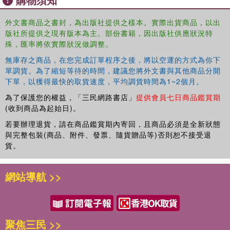
for-learning centre.
外文書商品之書封，為出版社提供之樣本。實際出貨商品，以出
版社所提供之現有版本為主。部份書籍，因出版社供應狀況特
殊，匯率將依實際狀況做調整。
無庫存之商品，在您完成訂單程序之後，將以空運的方式為你下
單調貨。為了縮短等待的時間，建議您將外文書與其他商品分開
下單，以獲得最快的取貨速度，平均調貨時間為1~2個月。
為了保護您的權益，「三民網路書店」
提供會員七日商品鑑賞期
(收到商品為起始日)。
若要辦理退貨，請在商品鑑賞期內寄回，且商品必須是全新狀態
與完整包裝(商品、附件、發票、隨貨贈品等)否則恕不接受退
貨。
網站導航 >>
聚焦三民 >>