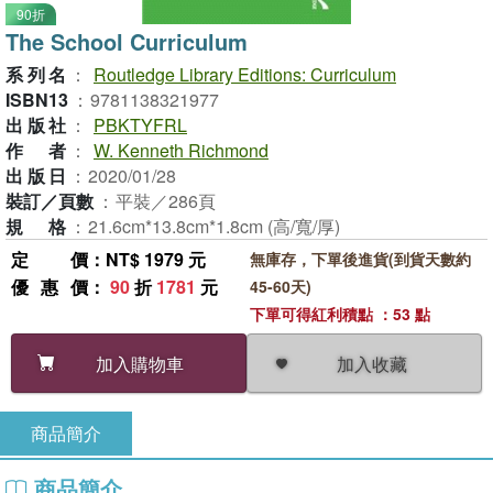
90折
The School Curriculum
系列名
：
Routledge Library Editions: Curriculum
ISBN13
：
9781138321977
出版社
：
PBKTYFRL
作者
：
W. Kenneth Richmond
出版日
：
2020/01/28
裝訂／頁數
：
平裝／286頁
規格
：
21.6cm*13.8cm*1.8cm (高/寬/厚)
定價
：NT$ 1979 元
無庫存，下單後進貨(到貨天數約
優惠價
：
90
折
1781
元
45-60天)
下單可得紅利積點 ：53 點
加入收藏
加入購物車
商品簡介
商品簡介