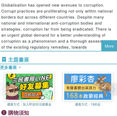
Globalisation has opened new avenues to corruption.
Corrupt practices are proliferating not only within national
borders but across different countries. Despite many
national and international anti-corruption bodies and
strategies, corruption far from being eradicated. There is
an urgent global demand for a better understanding of
corruption as a phenomenon and a thorough assessment
More
of the existing regulatory remedies, towards
the establishment of more effective (and possibly uniform)
主題書展
anti-corruption measures.
更多書展
Our previous collection,
Corruption in the Global Era
(Routledge, 2019), analysed the causes, the sources, and
the forms of manifestation of global corruption. An ideal
continuation of that volume, this book moves from the
analysis of the phenomenon of corruption to that of the
regulatory remedies against corruption and for
the promotion of integrity.
優惠方式：
加入即送50元購書金
優惠方式：
19折起
購物須知
Corruption, Integrity and the Law
provides a unique