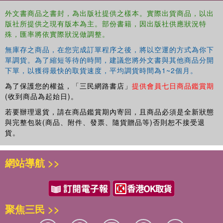
interdisciplinary assessment of the global anti-corruption
外文書商品之書封，為出版社提供之樣本。實際出貨商品，以出
legal framework. The collection gathers top experts in
版社所提供之現有版本為主。部份書籍，因出版社供應狀況特
different fields of both the academic and the professional
殊，匯率將依實際狀況做調整。
world – including criminal law, EU law, international law,
competition law, corporate law and ethics. It analyses
無庫存之商品，在您完成訂單程序之後，將以空運的方式為你下
legal instruments adopted not only at a supranational level
單調貨。為了縮短等待的時間，建議您將外文書與其他商品分開
下單，以獲得最快的取貨速度，平均調貨時間為1~2個月。
but also by different countries, in the attempt of
establishing an interdisciplinary and comparative dialogue
為了保護您的權益，「三民網路書店」
提供會員七日商品鑑賞期
between theory and practice and between different
(收到商品為起始日)。
legal systems towards a better global promotion of
若要辦理退貨，請在商品鑑賞期內寄回，且商品必須是全新狀態
integrity. This book will be of value to researchers,
與完整包裝(商品、附件、發票、隨貨贈品等)否則恕不接受退
貨。
academics and students in the fields of law, criminology,
sociology, economics, ethics as well as professionals –
especially solicitors, barristers, businessmen and public
網站導航 >>
servants.
聚焦三民 >>