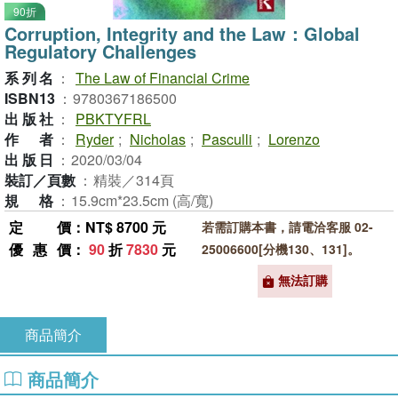
90折
Corruption, Integrity and the Law：Global
Regulatory Challenges
系列名
：
The Law of Financial Crime
ISBN13
：
9780367186500
出版社
：
PBKTYFRL
作者
：
Ryder
;
Nicholas
;
Pasculli
;
Lorenzo
出版日
：
2020/03/04
裝訂／頁數
：
精裝／314頁
規格
：
15.9cm*23.5cm (高/寬)
定價
：NT$ 8700 元
若需訂購本書，請電洽客服 02-
優惠價
：
90
折
7830
元
25006600[分機130、131]。
無法訂購
商品簡介
商品簡介