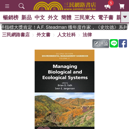
5
暢銷榜
新品
中文
外文
簡體
三民東大
電子書
親子
GO
指標大獎肯定！A.F. Steadman 獲年度作家，《史坎德》系
三民網路書店
外文書
人文社科
法律
、
、
熱搜：
東野圭吾
The Odyssey
、
、
、
父親節
花開錦繡
暑期推薦
評論
、
、
方念華
台灣的李登輝時代
數學
、
女孩：黎曼猜想
偉大的迷走神經
、
、
如果歷史是一群喵
臺灣漫遊錄