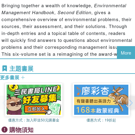
Bringing together a wealth of knowledge,
Environmental
Management Handbook, Second Edition
, gives a
comprehensive overview of environmental problems, their
sources, their assessment, and their solutions. Through
in-depth entries and a topical table of contents, readers
will quickly find answers to questions about environmental
problems and their corresponding management issues.
More
This six-volume set is a reimagining of the award-winning
Encyclopedia of Environmental Management
, published in
主題書展
2013, and features insights from more than 400
contributors, all experts in their field.
更多書展
The experience, evidence, methods, and models used in
studying environmental management are presented here in
six stand-alone volumes, arranged along the major
environmental systems.
Features
優惠方式：
加入即送50元購書金
優惠方式：
19折起
購物須知
The first handbook that demonstrates the key processes and