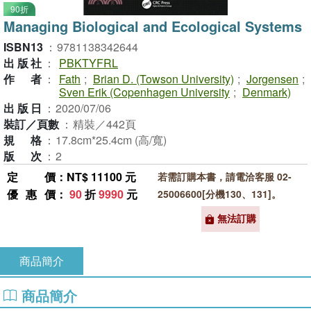
90折
Managing Biological and Ecological Systems
ISBN13
：
9781138342644
出版社
：
PBKTYFRL
作者
：
Fath
;
Brian D. (Towson University)
;
Jorgensen
;
Sven Erik (Copenhagen University
;
Denmark)
出版日
：
2020/07/06
裝訂／頁數
：
精裝／442頁
規格
：
17.8cm*25.4cm (高/寬)
版次
：
2
定價
：NT$ 11100 元
若需訂購本書，請電洽客服 02-
優惠價
：
90
折
9990
元
25006600[分機130、131]。
無法訂購
商品簡介
商品簡介