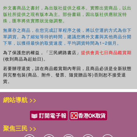
provisions for enhancing environmental management
外文書商品之書封，為出版社提供之樣本。實際出貨商品，以出
版社所提供之現有版本為主。部份書籍，因出版社供應狀況特
Addresses new and cutting-edge topics on ecosystem services,
殊，匯率將依實際狀況做調整。
resilience, sustainability, food–energy–water nexus, socio-
無庫存之商品，在您完成訂單程序之後，將以空運的方式為你下
ecological systems, and more
單調貨。為了縮短等待的時間，建議您將外文書與其他商品分開
下單，以獲得最快的取貨速度，平均調貨時間為1~2個月。
Provides an excellent basic knowledge on environmental systems,
explains how these systems function, and offers strategies on how
為了保護您的權益，「三民網路書店」
提供會員七日商品鑑賞期
(收到商品為起始日)。
to best manage them
若要辦理退貨，請在商品鑑賞期內寄回，且商品必須是全新狀態
Includes the most important problems and solutions facing
與完整包裝(商品、附件、發票、隨貨贈品等)否則恕不接受退
environmental management today
貨。
In this second volume,
Managing Biological and Ecological
網站導航 >>
Systems
, the reader is introduced to the general concepts
and processes of the biosphere and all its systems. This
volume explains how these systems function and provides
strategies on how to best manage them. It serves as an
聚焦三民 >>
excellent resource for finding basic knowledge on the
biosphere and ecological systems and includes important