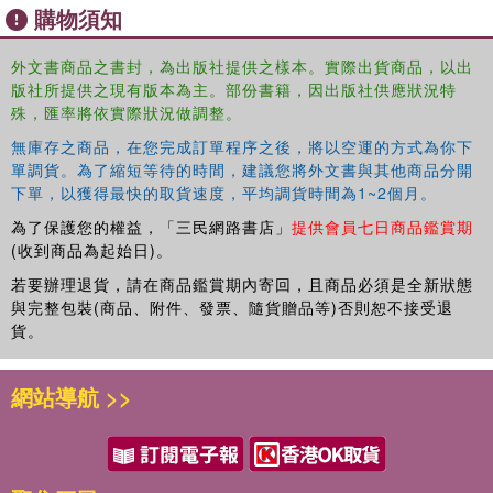
購物須知
unexplored concerns about their use. Chapters include
discussions on:
外文書商品之書封，為出版社提供之樣本。實際出貨商品，以出
版社所提供之現有版本為主。部份書籍，因出版社供應狀況特
The impact of complexity theory and chaos theory.
殊，匯率將依實際狀況做調整。
Design issues and sampling in randomized controlled trials.
無庫存之商品，在您完成訂單程序之後，將以空運的方式為你下
單調貨。為了縮短等待的時間，建議您將外文書與其他商品分開
Learning from clinical trials.
下單，以獲得最快的取貨速度，平均調貨時間為1~2個月。
為了保護您的權益，「三民網路書店」
提供會員七日商品鑑賞期
Data analysis in randomized controlled trials.
(收到商品為起始日)。
Reporting, evaluating and generalizing from randomized controlled
若要辦理退貨，請在商品鑑賞期內寄回，且商品必須是全新狀態
與完整包裝(商品、附件、發票、隨貨贈品等)否則恕不接受退
trials.
貨。
網站導航 >>
Considering key issues in understanding and interrogating
research evidence, this book is ideal reading for all
students on Research Methods modules, as well as those