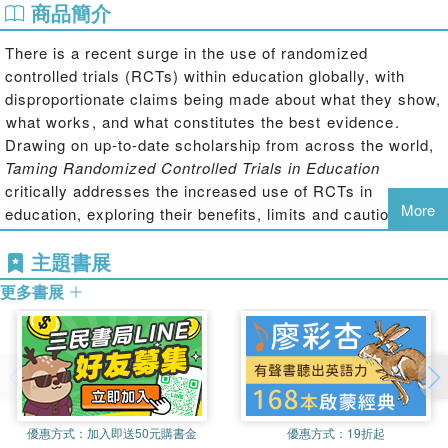
商品簡介
There is a recent surge in the use of randomized
controlled trials (RCTs) within education globally, with
disproportionate claims being made about what they show,
what works, and what constitutes the best evidence.
Drawing on up-to-date scholarship from across the world,
Taming Randomized Controlled Trials in Education
critically addresses the increased use of RCTs in
More
education, exploring their benefits, limits and cautions,
and ultimately questioning the prominence given to them.
主題書展
While acknowledging that randomized controlled trials do
更多書展
have some place in education, the book nevertheless
argues that this place should be limited. Drawing together
all arguments for and against RCTs in a comprehensive
and easily accessible single volume, the book also adds
new perspectives and insights to the conversation;
crucially, the book considers the limits of their usefulness
優惠方式：
加入即送50元購書金
優惠方式：
19折起
and applicability in education, raising a range of largely