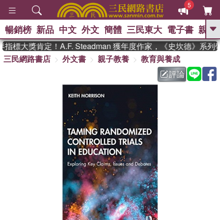
5
暢銷榜
新品
中文
外文
簡體
三民東大
電子書
親子
GO
標大獎肯定！A.F. Steadman 獲年度作家，《史坎德》系列
三民網路書店
外文書
親子教養
教育與養成
、
熱搜：
東野圭吾
高希均教授回憶錄
、
、
、
The Odyssey
父親節
如果歷
評論
、
、
史是一群喵
暑期推薦
國際布克
、
、
獎 臺灣漫遊錄
方念華
台灣的李
、
、
登輝時代
數學女孩：黎曼猜想
偉大的迷走神經