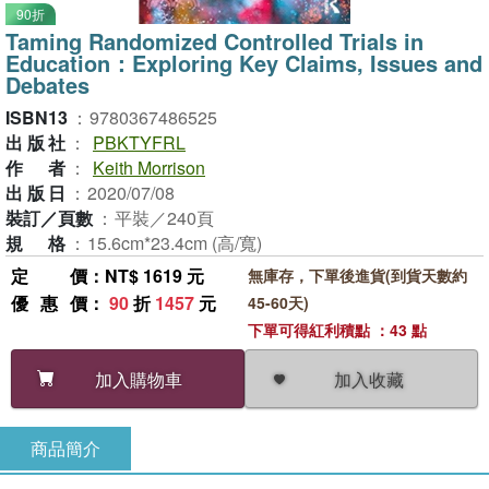
90折
Taming Randomized Controlled Trials in
Education：Exploring Key Claims, Issues and
Debates
ISBN13
：
9780367486525
出版社
：
PBKTYFRL
作者
：
Keith Morrison
出版日
：
2020/07/08
裝訂／頁數
：
平裝／240頁
規格
：
15.6cm*23.4cm (高/寬)
定價
：NT$ 1619 元
無庫存，下單後進貨(到貨天數約
優惠價
：
90
折
1457
元
45-60天)
下單可得紅利積點 ：43 點
加入收藏
加入購物車
商品簡介