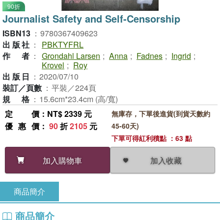
90折
Journalist Safety and Self-Censorship
ISBN13
：
9780367409623
出版社
：
PBKTYFRL
作者
：
Grondahl Larsen
;
Anna
;
Fadnes
;
Ingrid
;
Krovel
;
Roy
出版日
：
2020/07/10
裝訂／頁數
：
平裝／224頁
規格
：
15.6cm*23.4cm (高/寬)
定價
：NT$ 2339 元
無庫存，下單後進貨(到貨天數約
優惠價
：
90
折
2105
元
45-60天)
下單可得紅利積點 ：63 點
加入收藏
加入購物車
商品簡介
商品簡介