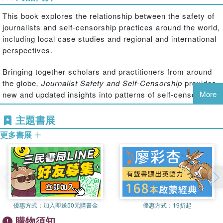
This book explores the relationship between the safety of
journalists and self-censorship practices around the world,
including local case studies and regional and international
perspectives.
Bringing together scholars and practitioners from around
the globe
, Journalist Safety and Self-Censorship
provides
More
new and updated insights into patterns of self-censorship
and free speech, focusing on a variety of factors that
affect these issues, including surveillance, legislation,
主題書展
threats, violent conflict, gender-related stereotypes,
更多書展
digitisation and social media. The contributions examine
topics such as trauma, risk and self-censorship among
journalists in different regions of the world, including
Central America, Estonia, Turkey, Uganda and Pakistan.
The book also provides conceptual clarity to the notion of
journalist self-censorship, and explores the question of
優惠方式：
加入即送50元購書金
優惠方式：
19折起
how self-censorship may be studied empirically.
購物須知