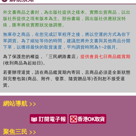
Combining both theoretical and practical knowledge, this
collection serves as a much-needed resource for any
外文書商品之書封，為出版社提供之樣本。實際出貨商品，以出
academic, student of journalism, practicing journalist, or
版社所提供之現有版本為主。部份書籍，因出版社供應狀況特
殊，匯率將依實際狀況做調整。
NGO working on issues of journalism, safety, free speech
and censorship.
無庫存之商品，在您完成訂單程序之後，將以空運的方式為你下
單調貨。為了縮短等待的時間，建議您將外文書與其他商品分開
下單，以獲得最快的取貨速度，平均調貨時間為1~2個月。
為了保護您的權益，「三民網路書店」
提供會員七日商品鑑賞期
(收到商品為起始日)。
若要辦理退貨，請在商品鑑賞期內寄回，且商品必須是全新狀態
與完整包裝(商品、附件、發票、隨貨贈品等)否則恕不接受退
貨。
網站導航 >>
聚焦三民 >>