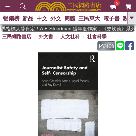
5
暢銷榜
新品
中文
外文
簡體
三民東大
電子書
親子
GO
指標大獎肯定！A.F. Steadman 獲年度作家，《史坎德》系
三民網路書店
外文書
人文社科
社會科學
、
熱搜：
東野圭吾
高希均教授回憶錄
、
、
、
The Odyssey
父親節
如果歷
評論
、
、
史是一群喵
暑期推薦
國際布克
、
、
獎 臺灣漫遊錄
方念華
台灣的李
、
、
登輝時代
數學女孩：黎曼猜想
偉大的迷走神經