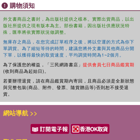
購物須知
fragility, the empathy gap, overinvolved parents, overcautious
administrators and an “if it isn't broke, don't fix it” mentality.
外文書商品之書封，為出版社提供之樣本。實際出貨商品，以出
版社所提供之現有版本為主。部份書籍，因出版社供應狀況特
Despite high test scores and college acceptances, many schools
殊，匯率將依實際狀況做調整。
serving affluent white students are indeed broken. Social justice
education for privileged white students is not only critical for our
無庫存之商品，在您完成訂單程序之後，將以空運的方式為你下
society, but also for helping those students themselves emerge
單調貨。為了縮短等待的時間，建議您將外文書與其他商品分開
from a culture of anxiety and cynicism to find meaning, purpose
下單，以獲得最快的取貨速度，平均調貨時間為1~2個月。
and self-confidence as activist allies.
為了保護您的權益，「三民網路書店」
提供會員七日商品鑑賞期
(收到商品為起始日)。
若要辦理退貨，請在商品鑑賞期內寄回，且商品必須是全新狀態
與完整包裝(商品、附件、發票、隨貨贈品等)否則恕不接受退
貨。
網站導航 >>