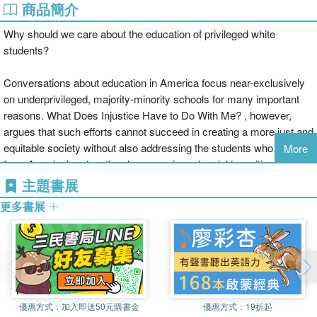
商品簡介
Why should we care about the education of privileged white
students?
Conversations about education in America focus near-exclusively
on underprivileged, majority-minority schools for many important
reasons. What Does Injustice Have to Do With Me? , however,
argues that such efforts cannot succeed in creating a more just and
equitable society without also addressing the students who benefit
More
from America's educational, economic and racial inequities. These
young people grow up to wield disproportionate power and
主題書展
influence, yet emerge undereducated and poorly prepared to
更多書展
navigate, let alone shape, our increasingly diverse country.
David Nurenberg weaves together narrative from his twenty years
of suburban teaching with relevant research in education and
critical race theory to provide practical, hands-on strategies for
educators dealing with challenges unique to high-powered
優惠方式：
加入即送50元購書金
優惠方式：
19折起
suburban, urban and independent schools: affluent myopia, white