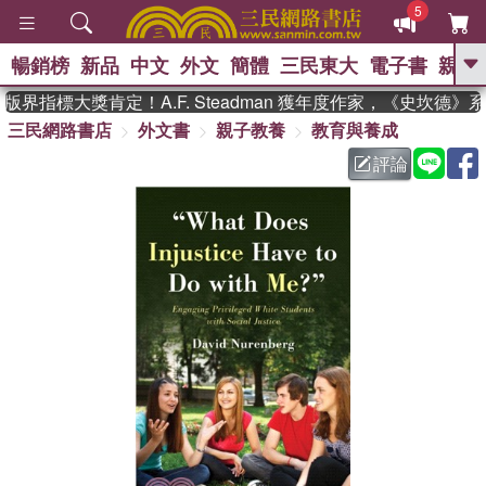
5
暢銷榜
新品
中文
外文
簡體
三民東大
電子書
親子
GO
界指標大獎肯定！A.F. Steadman 獲年度作家，《史坎德》
三民網路書店
外文書
親子教養
教育與養成
、
熱搜：
東野圭吾
高希均教授回憶錄
、
、
、
The Odyssey
父親節
花開錦
評論
、
、
、
繡
暑期推薦
方念華
台灣的
、
李登輝時代
數學女孩：黎曼猜想
、
、
偉大的迷走神經
如果歷史是一
、
群喵
臺灣漫遊錄