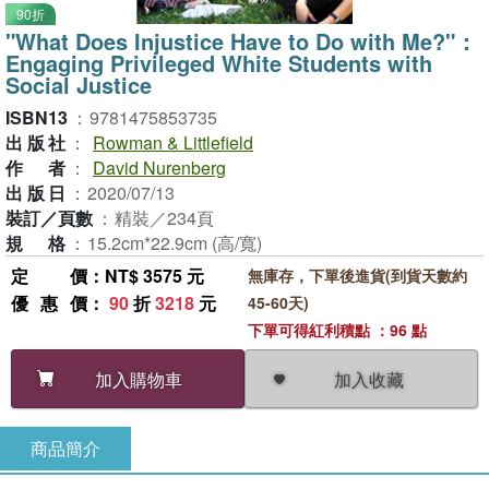
90折
"What Does Injustice Have to Do with Me?"：
Engaging Privileged White Students with
Social Justice
ISBN13
：
9781475853735
出版社
：
Rowman & Littlefield
作者
：
David Nurenberg
出版日
：
2020/07/13
裝訂／頁數
：
精裝／234頁
規格
：
15.2cm*22.9cm (高/寬)
定價
：NT$ 3575 元
無庫存，下單後進貨(到貨天數約
優惠價
：
90
折
3218
元
45-60天)
下單可得紅利積點 ：96 點
加入收藏
加入購物車
商品簡介