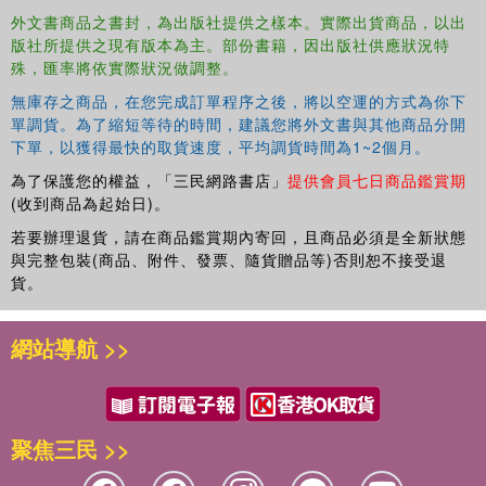
外文書商品之書封，為出版社提供之樣本。實際出貨商品，以出
版社所提供之現有版本為主。部份書籍，因出版社供應狀況特
殊，匯率將依實際狀況做調整。
無庫存之商品，在您完成訂單程序之後，將以空運的方式為你下
單調貨。為了縮短等待的時間，建議您將外文書與其他商品分開
下單，以獲得最快的取貨速度，平均調貨時間為1~2個月。
為了保護您的權益，「三民網路書店」
提供會員七日商品鑑賞期
(收到商品為起始日)。
若要辦理退貨，請在商品鑑賞期內寄回，且商品必須是全新狀態
與完整包裝(商品、附件、發票、隨貨贈品等)否則恕不接受退
貨。
網站導航 >>
聚焦三民 >>