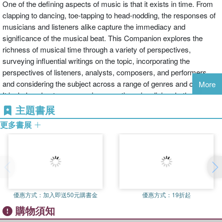
One of the defining aspects of music is that it exists in time. From
clapping to dancing, toe-tapping to head-nodding, the responses of
musicians and listeners alike capture the immediacy and
significance of the musical beat. This Companion explores the
richness of musical time through a variety of perspectives,
surveying influential writings on the topic, incorporating the
perspectives of listeners, analysts, composers, and performers,
and considering the subject across a range of genres and cultures.
More
It includes chapters on music perception, visualizing rhythmic
notation, composers' writings on rhythm, rhythm in jazz, rock, and
主題書展
hip-hop. Taking a global approach, chapters also explore rhythmic
更多書展
styles in the music of India, Africa, Bali, Latin America and the
Caribbean, and Indigenous music of North and South America.
Readers will gain an understanding of musicians' approaches to
performing complex rhythms of contemporary music, and revealing
insights into the likely future of rhythm in music.
優惠方式：
加入即送50元購書金
優惠方式：
19折起
購物須知