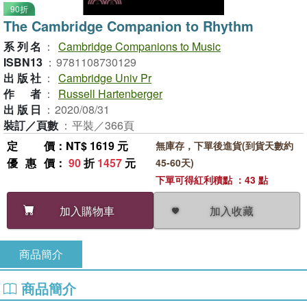
90折
The Cambridge Companion to Rhythm
系列名
：
Cambridge Companions to Music
ISBN13
：
9781108730129
出版社
：
Cambridge Univ Pr
作者
：
Russell Hartenberger
出版日
：
2020/08/31
裝訂／頁數
：
平裝／366頁
定價
：NT$ 1619 元
無庫存，下單後進貨(到貨天數約
優惠價
：
90
折
1457
元
45-60天)
下單可得紅利積點 ：43 點
加入收藏
加入購物車
商品簡介
商品簡介