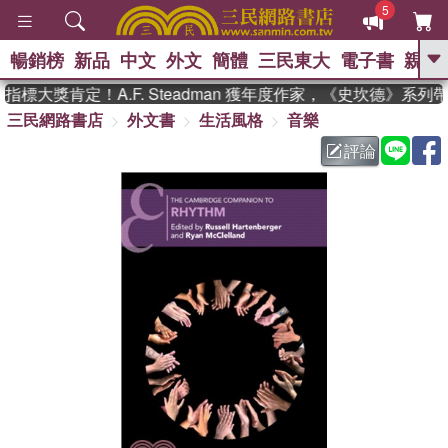
5
暢銷榜
新品
中文
外文
簡體
三民東大
電子書
親子
GO
標大獎肯定！A.F. Steadman 獲年度作家，《史坎德》系列
三民網路書店
外文書
生活風格
音樂
、
熱搜：
東野圭吾
高希均教授回憶錄
、
、
、
The Odyssey
父親節
花開錦
評論
、
、
、
繡
暑期推薦
方念華
台灣的
、
李登輝時代
數學女孩：黎曼猜想
、
、
偉大的迷走神經
如果歷史是一
、
群喵
臺灣漫遊錄