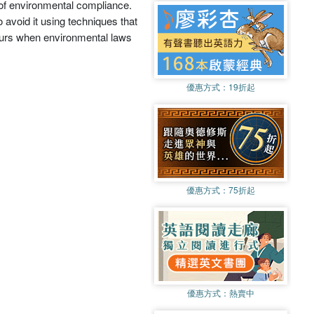
 of environmental compliance.
avoid it using techniques that
ccurs when environmental laws
優惠方式：
19折起
優惠方式：
75折起
優惠方式：
熱賣中