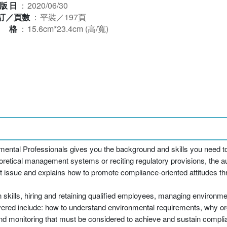
版日
：
2020/06/30
訂／頁數
：
平裝／197頁
規格
：
15.6cm*23.4cm (高/寬)
mental Professionals gives you the background and skills you need to
eoretical management systems or reciting regulatory provisions, the au
t issue and explains how to promote compliance-oriented attitudes th
kills, hiring and retaining qualified employees, managing environmen
vered include: how to understand environmental requirements, why or
and monitoring that must be considered to achieve and sustain complia