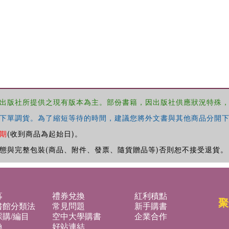
出版社所提供之現有版本為主。部份書籍，因出版社供應狀況特殊
下單調貨。為了縮短等待的時間，建議您將外文書與其他商品分開下
期
(收到商品為起始日)。
態與完整包裝(商品、附件、發票、隨貨贈品等)否則恕不接受退貨。
募
禮券兌換
紅利積點
聚
書館分類法
常見問題
新手購書
購/編目
空中大學購書
企業合作
換
好站連結