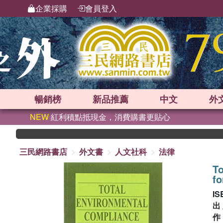
企業採購
會員登入
暢銷榜
新品
推薦
中文
外
NEW
紅利積點抵現金，消費購書更貼心
三民網路書店
外文書
人文社科
法律
To
fo
IS
出