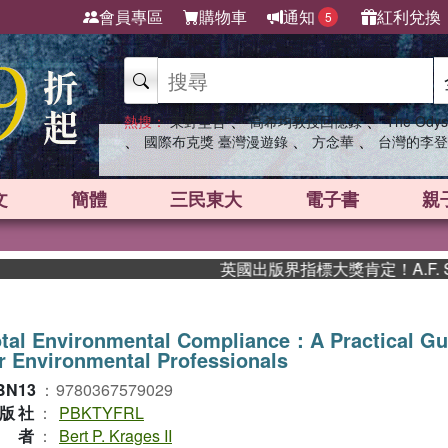
會員專區
購物車
通知
紅利兌換
5
、
、
熱搜：
東野圭吾
高希均教授回憶錄
The Odys
、
、
、
國際布克獎 臺灣漫遊錄
方念華
台灣的李登
文
簡體
三民東大
電子書
親
英國出版界指標大獎肯定！A.F. St
tal Environmental Compliance：A Practical Gu
r Environmental Professionals
BN13
：
9780367579029
版社
：
PBKTYFRL
作者
：
Bert P. Krages II