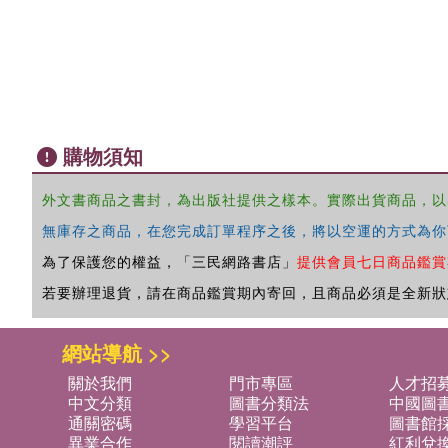
購物須知
外文書商品之書封，為出版社提供之樣本。實際出貨商品，以
無庫存之商品，在您完成訂單程序之後，將以空運的方式為你
為了保護您的權益，「三民網路書店」
提供會員七日商品鑑賞
若要辦理退貨，請在商品鑑賞期內寄回，且商品必須是全新狀
網站導航 >>
關於我們
門市專區
人才招
中文分類
圖書分類法
中國圖
通關密碼
學習平台
圖書館採
異業合作
閱讀潮評
紅利兌