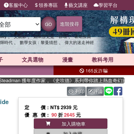
客服中心
領券專區
藝文講座
學習平台
進階搜尋
GO
、
、
、
sey
父親節
如果歷史是一群喵
暑期推薦
、
、
輝時代
數學女孩：黎曼猜想
偉大的迷走神經
子
文具選物
漫畫
教科考用
165反詐騙
eadman 獲年度作家，《史坎德》系列帶你踏上熱血奇幻旅程
列印
評論
ide
定價
：NT$ 2939 元
優惠價
：
90
折
2645
元
加入購物車
加入收藏