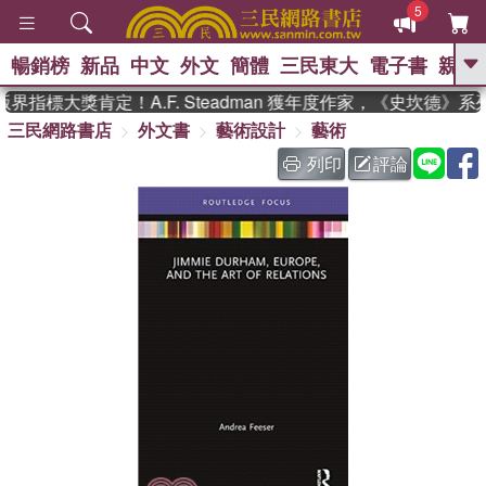
5
暢銷榜
新品
中文
外文
簡體
三民東大
電子書
親子
GO
界指標大獎肯定！A.F. Steadman 獲年度作家，《史坎德》
三民網路書店
外文書
藝術設計
藝術
、
、
熱搜：
東野圭吾
The Odyssey
、
、
父親節
如果歷史是一群喵
暑期
列印
評論
、
、
推薦
國際布克獎 臺灣漫遊錄
方
、
、
念華
台灣的李登輝時代
數學女
、
孩：黎曼猜想
偉大的迷走神經