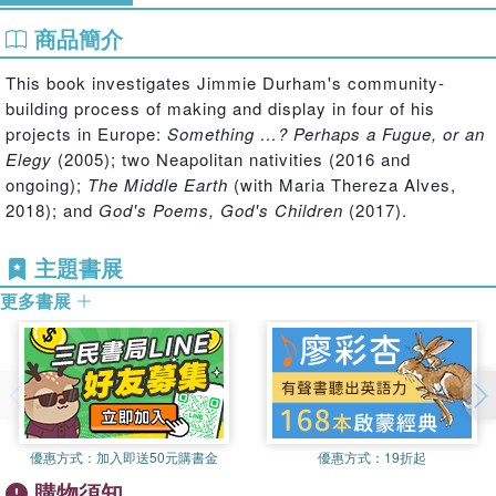
商品簡介
This book investigates Jimmie Durham's community-
building process of making and display in four of his
projects in Europe:
Something …? Perhaps a Fugue, or an
Elegy
(2005); two Neapolitan nativities (2016 and
ongoing);
The Middle Earth
(with Maria Thereza Alves,
2018); and
God's Poems, God's Children
(2017).
主題書展
更多書展
優惠方式：
加入即送50元購書金
優惠方式：
19折起
購物須知