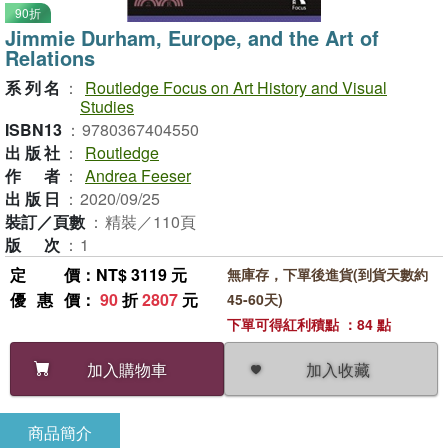
90折
Jimmie Durham, Europe, and the Art of
Relations
系列名
：
Routledge Focus on Art History and Visual
Studies
ISBN13
：
9780367404550
出版社
：
Routledge
作者
：
Andrea Feeser
出版日
：
2020/09/25
裝訂／頁數
：
精裝／110頁
版次
：
1
定價
：NT$ 3119 元
無庫存，下單後進貨(到貨天數約
優惠價
：
90
折
2807
元
45-60天)
下單可得紅利積點 ：84 點
加入收藏
加入購物車
商品簡介