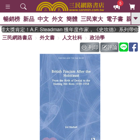
5
暢銷榜
新品
中文
外文
簡體
三民東大
電子書
親子
GO
獎肯定！A.F. Steadman 獲年度作家，《史坎德》系列帶
三民網路書店
外文書
人文社科
政治學
、
、
熱搜：
東野圭吾
The Odyssey
、
、
父親節
如果歷史是一群喵
暑期
列印
評論
、
、
推薦
國際布克獎 臺灣漫遊錄
方
、
、
念華
台灣的李登輝時代
數學女
、
孩：黎曼猜想
偉大的迷走神經