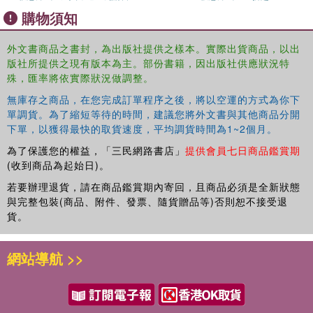
This book will primarily appeal to scholars and students
購物須知
with an interest in the history of fascism, antisemitism and
the Holocaust, racism, immigration and postwar Britain.
外文書商品之書封，為出版社提供之樣本。實際出貨商品，以出
版社所提供之現有版本為主。部份書籍，因出版社供應狀況特
殊，匯率將依實際狀況做調整。
無庫存之商品，在您完成訂單程序之後，將以空運的方式為你下
單調貨。為了縮短等待的時間，建議您將外文書與其他商品分開
下單，以獲得最快的取貨速度，平均調貨時間為1~2個月。
為了保護您的權益，「三民網路書店」
提供會員七日商品鑑賞期
(收到商品為起始日)。
若要辦理退貨，請在商品鑑賞期內寄回，且商品必須是全新狀態
與完整包裝(商品、附件、發票、隨貨贈品等)否則恕不接受退
貨。
網站導航 >>