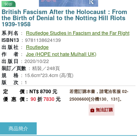
90折
British Fascism After the Holocaust：From
the Birth of Denial to the Notting Hill Riots
1939-1958
系列名
：
Routledge Studies in Fascism and the Far Right
ISBN13
：
9781138624139
出版社
：
Routledge
作者
：
Joe (HOPE not hate Mulhall UK)
出版日
：
2020/10/22
裝訂／頁數
：
精裝／248頁
規格
：
15.6cm*23.4cm (高/寬)
版次
：
1
定價
：NT$ 8700 元
若需訂購本書，請電洽客服 02-
優惠價
：
90
折
7830
元
25006600[分機130、131]。
無法訂購
商品簡介