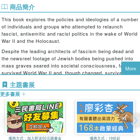
商品簡介
This book explores the policies and ideologies of a number
of individuals and groups who attempted to relaunch
fascist, antisemitic and racist politics in the wake of World
War II and the Holocaust.
Despite the leading architects of fascism being dead and
the newsreel footage of Jewish bodies being pushed into
mass graves seared into societal consciousness, fascism
More
survived World War II and, though changed, survives to
this day. Britain was the country that stood alone against
主題書展
fascism, but it was no exception. This book treads new
更多書展
historical ground and shines a light onto the most
understudied period of British fascism, whilst
simultaneously adding to our understanding of the evolving
ideology of fascism, the persistent nature of antisemitism
and the blossoming of Britains anti-immigration
movement.
優惠方式：
加入即送50元購書金
優惠方式：
19折起