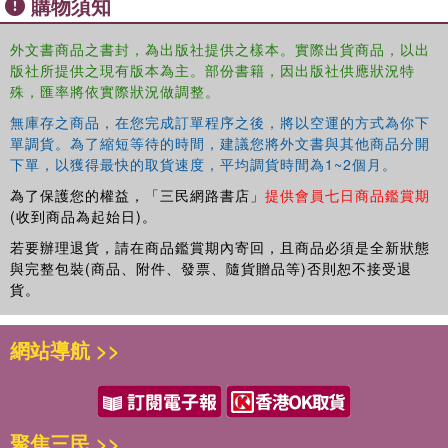
購物須知
sociologists concerned with the impact of migration on
diaspora communities, especially those focused on Japan,
外文書商品之書封，為出版社提供之樣本。實際出貨商品，以出
India or both.
版社所提供之現有版本為主。部份書籍，因出版社供應狀況特
殊，匯率將依實際狀況做調整。
無庫存之商品，在您完成訂單程序之後，將以空運的方式為你下
單調貨。為了縮短等待的時間，建議您將外文書與其他商品分開
下單，以獲得最快的取貨速度，平均調貨時間為1~2個月。
為了保護您的權益，「三民網路書店」
提供會員七日商品鑑賞期
(收到商品為起始日)。
若要辦理退貨，請在商品鑑賞期內寄回，且商品必須是全新狀態
與完整包裝(商品、附件、發票、隨貨贈品等)否則恕不接受退
貨。
網站導航 >>
聚焦三民 >>