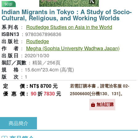
90折
Indian Migrants in Tokyo：A Study of Socio-
Cultural, Religious, and Working Worlds
系列名
：
Routledge Studies on Asia in the World
ISBN13
：
9780367896836
出版社
：
Routledge
作者
：
Megha (Sophia University Wadhwa Japan)
出版日
：
2020/10/30
裝訂／頁數
：
精裝／256頁
規格
：
15.6cm*23.4cm (高/寬)
版次
：
1
定價
：NT$ 8700 元
若需訂購本書，請電洽客服 02-
優惠價
：
90
折
7830
元
25006600[分機130、131]。
無法訂購
商品簡介