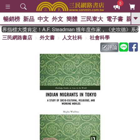
5
暢銷榜
新品
中文
外文
簡體
三民東大
電子書
親子
GO
指標大獎肯定！A.F. Steadman 獲年度作家，《史坎德》
三民網路書店
外文書
人文社科
社會科學
、
熱搜：
東野圭吾
高希均教授回憶錄
、
、
、
The Odyssey
父親節
如果歷
評論
、
、
史是一群喵
暑期推薦
國際布克
、
、
獎 臺灣漫遊錄
方念華
台灣的李
、
、
登輝時代
數學女孩：黎曼猜想
偉大的迷走神經