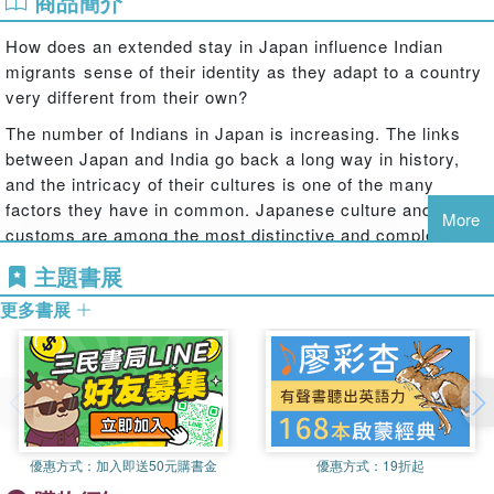
商品簡介
How does an extended stay in Japan influence Indian
migrants sense of their identity as they adapt to a country
very different from their own?
The number of Indians in Japan is increasing. The links
between Japan and India go back a long way in history,
and the intricacy of their cultures is one of the many
factors they have in common. Japanese culture and
More
customs are among the most distinctive and complex in
the world, and it is often difficult for foreigners to get used
主題書展
to them.
更多書展
Wadhwa focuses on the Indian Diaspora in Tokyo,
analysing their lives there by drawing on a wealth of
interviews and extensive participant observation. She
examines their lifestyles, fears, problems, relations and
expectations as foreigners in Tokyo and their efforts to
create a ''home away from home'' in Japan.
優惠方式：
加入即送50元購書金
優惠方式：
19折起
This book will be of great interest to anthropologists and