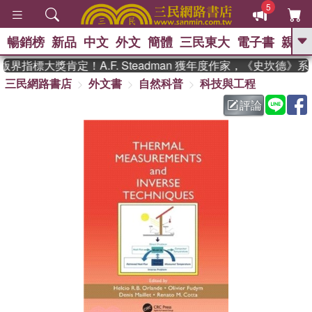
5
暢銷榜
新品
中文
外文
簡體
三民東大
電子書
親子
GO
界指標大獎肯定！A.F. Steadman 獲年度作家，《史坎德》
三民網路書店
外文書
自然科普
科技與工程
、
熱搜：
東野圭吾
高希均教授回憶錄
、
、
、
The Odyssey
父親節
花開錦
評論
、
、
、
繡
暑期推薦
方念華
台灣的
、
李登輝時代
數學女孩：黎曼猜想
、
、
偉大的迷走神經
如果歷史是一
、
群喵
臺灣漫遊錄