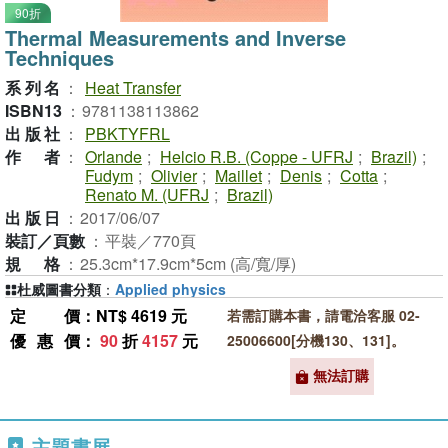
90折
Thermal Measurements and Inverse
Techniques
系列名
：
Heat Transfer
ISBN13
：
9781138113862
出版社
：
PBKTYFRL
作者
：
Orlande
;
Helcio R.B. (Coppe - UFRJ
;
Brazil)
;
Fudym
;
Olivier
;
Maillet
;
Denis
;
Cotta
;
Renato M. (UFRJ
;
Brazil)
出版日
：
2017/06/07
裝訂／頁數
：
平裝／770頁
規格
：
25.3cm*17.9cm*5cm (高/寬/厚)
杜威圖書分類
：
Applied physics
定價
：NT$ 4619 元
若需訂購本書，請電洽客服 02-
優惠價
：
90
折
4157
元
25006600[分機130、131]。
無法訂購
主題書展