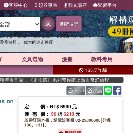
客服中心
領券專區
藝文講座
學習平台
進階搜尋
GO
、
、
果歷史是一群喵
暑期推薦
國際布克獎 臺灣漫
、
黎曼猜想
偉大的迷走神經
子
文具選物
漫畫
教科考用
165反詐騙
n 獲年度作家，《史坎德》系列帶你踏上熱血奇幻旅程
列印
評論
ns on
定價
：NT$ 6900 元
優惠價
：
90
折
6210
元
若需訂購本書，請電洽客服 02-25006600[分機
130、131]。
無法訂購