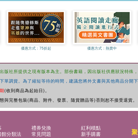
優惠方式：
75折起
優惠方式：
熱賣中
出版社所提供之現有版本為主。部份書籍，因出版社供應狀況特殊
下單調貨。為了縮短等待的時間，建議您將外文書與其他商品分開下
期
(收到商品為起始日)。
態與完整包裝(商品、附件、發票、隨貨贈品等)否則恕不接受退貨。
募
禮券兌換
紅利積點
聚
書館分類法
常見問題
新手購書