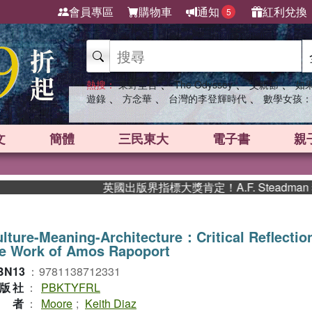
會員專區
購物車
通知
紅利兌換
5
、
、
、
熱搜：
東野圭吾
The Odyssey
父親節
如
、
、
、
遊錄
方念華
台灣的李登輝時代
數學女孩：
文
簡體
三民東大
電子書
親
英國出版界指標大獎肯定！A.F. Steadma
lture-Meaning-Architecture：Critical Reflectio
he Work of Amos Rapoport
BN13
：
9781138712331
版社
：
PBKTYFRL
作者
：
Moore
;
Keith Diaz