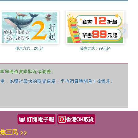
優惠方式：
2折起
優惠方式：
99元起
，匯率將依實際狀況做調整。
單，以獲得最快的取貨速度，平均調貨時間為1~2個月。
焦三民 >>