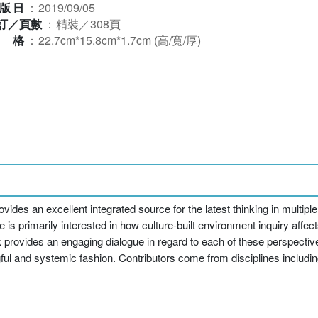
版日
：
2019/09/05
訂／頁數
：
精裝／308頁
規格
：
22.7cm*15.8cm*1.7cm (高/寬/厚)
ovides an excellent integrated source for the latest thinking in multiple 
 primarily interested in how culture-built environment inquiry affect
ook provides an engaging dialogue in regard to each of these perspecti
ngful and systemic fashion. Contributors come from disciplines includ