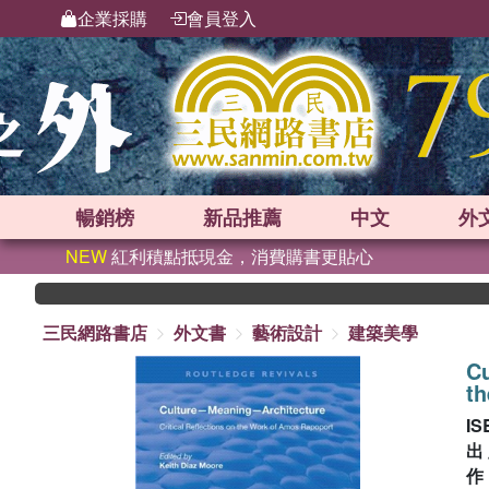
企業採購
會員登入
暢銷榜
新品
推薦
中文
外
NEW
紅利積點抵現金，消費購書更貼心
三民網路書店
外文書
藝術設計
建築美學
Cu
t
IS
出