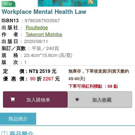
90折
Workplace Mental Health Law
ISBN13
：
9780367503567
出版社
：
Routledge
作者
：
Takenori Mishiba
出版日
：
2020/08/11
裝訂／頁數
：
平裝／240頁
規格
：
23.4cm*15.6cm (高/寬)
版次
：
1
定價
：NT$ 2519 元
無庫存，下單後進貨(到貨天數約
優惠價
：
90
折
2267
元
45-60天)
下單可得紅利積點 ：68 點
加入收藏
加入購物車
商品簡介
商品簡介