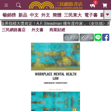
5
暢銷榜
新品
中文
外文
簡體
三民東大
電子書
親子
GO
界指標大獎肯定！A.F. Steadman 獲年度作家，《史坎德》
三民網路書店
外文書
商業財經
、
、
熱搜：
東野圭吾
The Odyssey
、
、
父親節
如果歷史是一群喵
暑期
列印
評論
、
、
推薦
國際布克獎 臺灣漫遊錄
方
、
、
念華
台灣的李登輝時代
數學女
、
孩：黎曼猜想
偉大的迷走神經