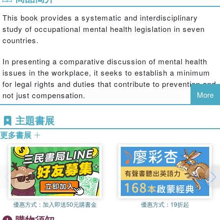
This book provides a systematic and interdisciplinary
study of occupational mental health legislation in seven
countries.
In presenting a comparative discussion of mental health
issues in the workplace, it seeks to establish a minimum
for legal rights and duties that contribute to prevention and
More
not just compensation.
主題書展
更多書展
優惠方式：
加入即送50元購書金
優惠方式：
19折起
購物須知