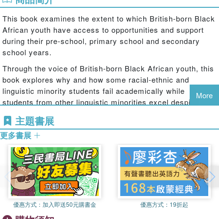
This book examines the extent to which British-born Black
African youth have access to opportunities and support
during their pre-school, primary school and secondary
school years.
Through the voice of British-born Black African youth, this
book explores why and how some racial-ethnic and
linguistic minority students fail academically while
More
students from other linguistic minorities excel despite
coming from similar socio-economic backgrounds.
主題書展
Drawing on interpretive-qualitative research analysis, the
更多書展
author demonstrates the racial dimension of social capital
in education that challenges the traditional social capital
theory, which recodes structural notions of racial
inequality as primarily cultural, social, and human capital
processes and interactions. In contrast to the focus on
achievement gaps, the concept of opportunity gaps shows
how and why language policies have shaped the
優惠方式：
加入即送50元購書金
優惠方式：
19折起
educational experiences and outcomes of linguistic