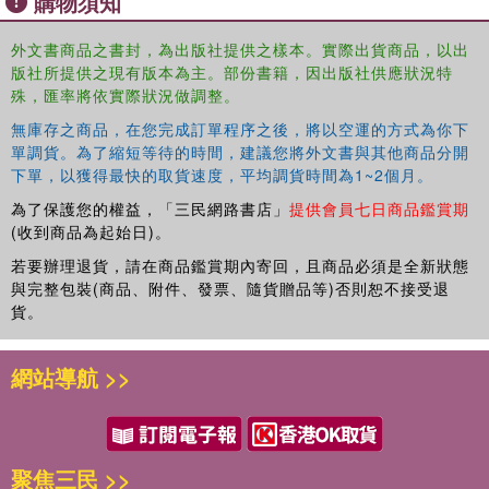
購物須知
minority students.
外文書商品之書封，為出版社提供之樣本。實際出貨商品，以出
This book will be of interest to policy makers, practitioners
版社所提供之現有版本為主。部份書籍，因出版社供應狀況特
and scholars of Multicultural Education, Black and African
殊，匯率將依實際狀況做調整。
Diaspora Studies and Educational Sociology.
無庫存之商品，在您完成訂單程序之後，將以空運的方式為你下
單調貨。為了縮短等待的時間，建議您將外文書與其他商品分開
下單，以獲得最快的取貨速度，平均調貨時間為1~2個月。
為了保護您的權益，「三民網路書店」
提供會員七日商品鑑賞期
(收到商品為起始日)。
若要辦理退貨，請在商品鑑賞期內寄回，且商品必須是全新狀態
與完整包裝(商品、附件、發票、隨貨贈品等)否則恕不接受退
貨。
網站導航 >>
聚焦三民 >>