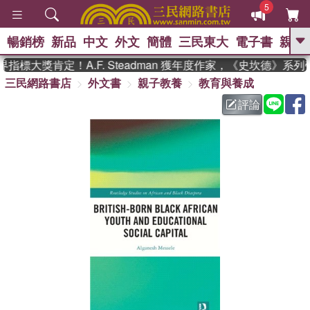
5
暢銷榜
新品
中文
外文
簡體
三民東大
電子書
親子
GO
指標大獎肯定！A.F. Steadman 獲年度作家，《史坎德》系
三民網路書店
外文書
親子教養
教育與養成
、
熱搜：
東野圭吾
高希均教授回憶錄
、
、
、
The Odyssey
父親節
如果歷
評論
、
、
史是一群喵
暑期推薦
國際布克
、
、
獎 臺灣漫遊錄
方念華
台灣的李
、
、
登輝時代
數學女孩：黎曼猜想
偉大的迷走神經