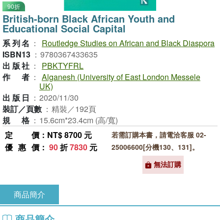
90折
British-born Black African Youth and
Educational Social Capital
系列名
：
Routledge Studies on African and Black Diaspora
ISBN13
：
9780367433635
出版社
：
PBKTYFRL
作者
：
Alganesh (University of East London Messele
UK)
出版日
：
2020/11/30
裝訂／頁數
：
精裝／192頁
規格
：
15.6cm*23.4cm (高/寬)
定價
：NT$ 8700 元
若需訂購本書，請電洽客服 02-
優惠價
：
90
折
7830
元
25006600[分機130、131]。
無法訂購
商品簡介
商品簡介