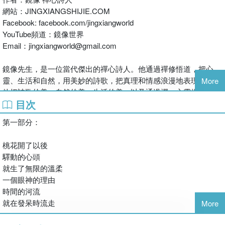
網站：JINGXIANGSHIJIE.COM
Facebook: facebook.com/jingxiangworld
YouTube頻道：鏡像世界
Email：jingxiangworld@gmail.com
鏡像先生，是一位當代傑出的禪心詩人。他通過禪修悟道，把心
靈、生活和自然，用美妙的詩歌，把真理和情感浪漫地表現出来。
More
他把詩歌的美，自然的美，生活的美，以及通過禪，心靈提昇的美
目次
融合到一起，呈現给有緣的讀者，讓您體會不一樣的心靈世界。他
的詩是自然地流露；自然地詠唱人生和世界；自然地述說著心中的
第一部分：
故事和心中的認知。他希望為有緣人添一份快樂美好！分享一份真
理的認知。請有緣人體會他心中自然流露的清泉！隨緣心現的彩
桃花開了以後
色！透徹晶瑩的心靈世界！
驛動的心頭
就生了無限的溫柔
鏡像先生著有詩集：
一個眼神的理由
已出版發行 ：《郵寄》《靈魂》《一池紋》《心不在原處》《眼
時間的河流
角》《折射》《隨緣》《情感的風鈴》《情池》《鏡花緣》《飄
就在發呆時流走
More
舞》《心情的小雨》《一彎彩虹橋》《心舍》《幻境乾坤》
即將出版發行：《原點》《情海》《心念》《眼神的影子》《帆