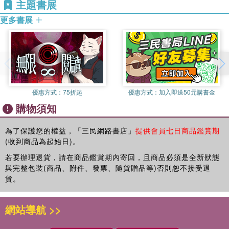
情婉轉成畫
主題書展
影》《情送伊人》《桃花夢》《宿緣的一眼》《河岸》《困惑》
心思寫在眉頭
《四季飛鴻》《心田之相》《情送伊人》《心雨》《黑白的眼》
更多書展
一彎彩虹橋
《心靈的筆觸》《坐在山巔》《印記》等。
情 願
味道的心跳
桃花開了以後
心想送天堂
失去了孤獨
優惠方式：
75折起
優惠方式：
加入即送50元購書金
誰把誰渡
購物須知
心 幻
自然風味
悄悄話
為了保護您的權益，「三民網路書店」
提供會員七日商品鑑賞期
(收到商品為起始日)。
暢想的詩行
眉目之間由心轉
若要辦理退貨，請在商品鑑賞期內寄回，且商品必須是全新狀態
愛將心碰碎
與完整包裝(商品、附件、發票、隨貨贈品等)否則恕不接受退
留 戀
貨。
一襲夢囈
無緣的情閘
網站導航 >>