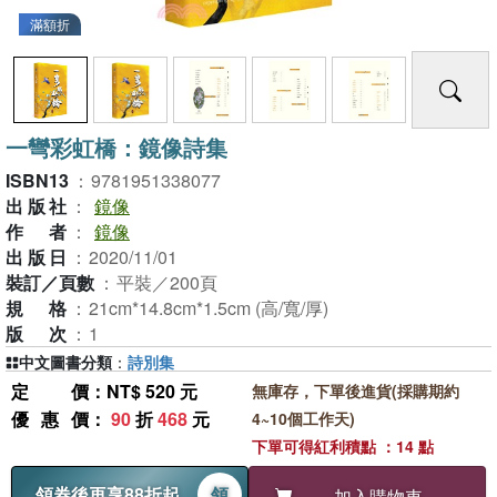
滿額折
一彎彩虹橋：鏡像詩集
ISBN13
：
9781951338077
出版社
：
鏡像
作者
：
鏡像
出版日
：
2020/11/01
裝訂／頁數
：
平裝／200頁
規格
：
21cm*14.8cm*1.5cm (高/寬/厚)
版次
：
1
中文圖書分類
：
詩別集
定價
：NT$ 520 元
無庫存，下單後進貨(採購期約
優惠價
：
90
折
468
元
4~10個工作天)
下單可得紅利積點 ：14 點
領券後再享88折起
領
加入購物車