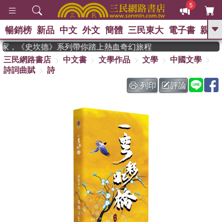
5
暢銷榜
新品
中文
外文
簡體
三民東大
電子書
親子
GO
年度作家，《史坎德》系列帶你踏上熱血奇幻旅程
三民網路書店
中文書
文學作品
文學
中國文學
、
熱搜：
東野圭吾
高希均教授回憶錄
詩詞曲賦
詩
、
、
、
The Odyssey
父親節
如果歷
、
、
史是一群喵
暑期推薦
國際布克
列印
評論
、
、
獎 臺灣漫遊錄
方念華
台灣的李
、
、
登輝時代
數學女孩：黎曼猜想
偉大的迷走神經