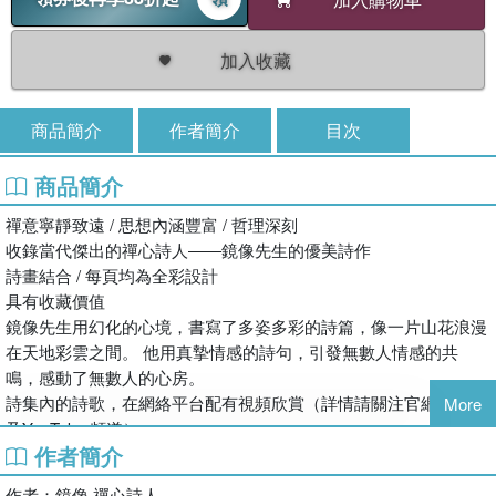
加入收藏
商品簡介
作者簡介
目次
商品簡介
禪意寧靜致遠 / 思想內涵豐富 / 哲理深刻
收錄當代傑出的禪心詩人――鏡像先生的優美詩作
詩畫結合 / 每頁均為全彩設計
具有收藏價值
鏡像先生用幻化的心境，書寫了多姿多彩的詩篇，像一片山花浪漫
在天地彩雲之間。 他用真摯情感的詩句，引發無數人情感的共
鳴，感動了無數人的心房。
詩集內的詩歌，在網絡平台配有視頻欣賞（詳情請關注官網、臉書
More
及YouTube 頻道）。
作者簡介
作者：鏡像 禪心詩人