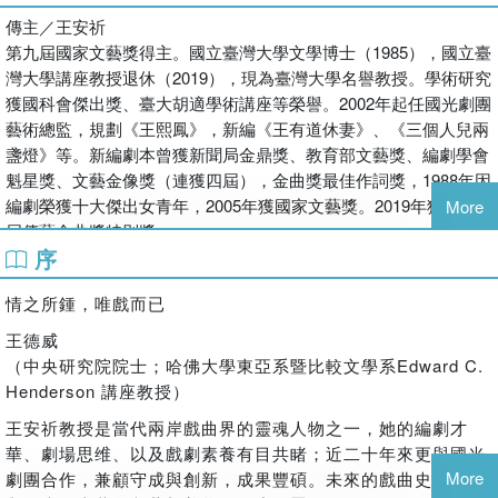
唱、看遍經典老戲之餘，這些一再搬演的劇碼漸漸無法滿足她對戲
傳主／王安祈
的深層渴望，且隨著時代改變，老觀眾凋零，而年輕人不再以戲曲
第九屆國家文藝獎得主。國立臺灣大學文學博士（1985），國立臺
為日常娛樂，傳統戲曲無疑面臨了難以傳承維繫的危機。如何讓戲
灣大學講座教授退休（2019），現為臺灣大學名譽教授。學術研究
曲與當代接軌？傳統之中是否有創新的可能？
獲國科會傑出獎、臺大胡適學術講座等榮譽。2002年起任國光劇團
正因王安祈是如此的熱愛傳統京劇，她更不忍視其悄然湮沒在時代
藝術總監，規劃《王熙鳳》，新編《王有道休妻》、《三個人兒兩
長河裡，王安祈以戲曲為終身志業，二○○二年起接掌國光劇團藝術
盞燈》等。新編劇本曾獲新聞局金鼎獎、教育部文藝獎、編劇學會
總監，致力推動戲曲現代化及文學化。國光劇團創團於一九九五
魁星獎、文藝金像獎（連獲四屆），金曲獎最佳作詞獎，1988年因
年，於今已走過二十五載，抱持著對培養新生代與傳承技藝的使
編劇榮獲十大傑出女青年，2005年獲國家文藝獎。2019年獲第卅
More
命，在劇藝的耕耘與開闢上，無不卯足全力。
屆傳藝金曲獎特別獎。
本書詳細記錄王安祈如何從一個戲迷成為編劇，再成為國光藝術總
序
監，她以怎樣的理念打造出國光新編劇的嶄新面貌，由外而內的挖
作者／王照璵
掘角色人物的人性與情感，也由內而外的將其文學理念透過戲曲傳
情之所鍾，唯戲而已
生於台南，國立中央大學中國文學博士。碩士班時在王安祈老師的
遞給觀眾。在不同的創作階段中，傳統與創新兩股力量互有拉扯，
影響下，一頭栽進繽紛的戲曲世界，自此戲曲成為生命不可分割的
王德威
更有融合與交會的精彩火花。
一部分。喜愛品味戲曲演出中：伶人、故事、聲腔，交疊映照出的
（中央研究院院士；哈佛大學東亞系暨比較文學系Edward C.
人生況味。碩士論文《清代中後期北京「品優」文化研究》，博士
Henderson 講座教授）
論文《近現代「京劇捧角」文化研究》。
王安祈教授是當代兩岸戲曲界的靈魂人物之一，她的編劇才
華、劇場思维、以及戲劇素養有目共睹；近二十年來更與國光
作者／李銘偉
More
劇團合作，兼顧守成與創新，成果豐碩。未來的戲曲史必有她
國立臺灣大學戲劇學系博士候選人。曾任無垢舞蹈劇場資深舞者、