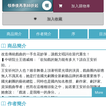
領券後再享88折起
領
加入購物車
加入收藏
商品簡介
作者簡介
序
目
商品簡介
改造傳統戲曲的一手生花妙筆，讓戲文唱詞在當代重生！
▍中研院士王德威稱：「欲知戲的魅力能有多大？請自王安祈
始。」
王安祈何許人也？雖非舞臺上頂著明星光環的演員，戲曲圈內卻應
無人不識其名，她是打造國光劇團全新劇藝品牌的幕後重要推手，
國光劇團的藝術總監，同時也是國內知名教授、劇作家、劇評家、
資深戲曲學者；然而在這種種頭銜之中，如若要王安祈自我陳述，
她會說：「戲迷，是我唯一的身分。」
More
▍一切都從「愛戲」的一片癡心開始。
作者簡介
打從娘胎即開始聽戲的王安祈，自幼著迷於戲曲，在她聽遍名角絕