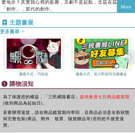
麼地步？其實我心裡的藍圖，京劇不是起點，念茲在茲的是
七、傳統，最柔軟的一塊
一九四九年後這樣的生態發生質變。在大陸，私人劇團歸屬國
More
「創作」，當代的創作。
八、不拘一格求人才
有，從編劇、製作到演出層層組織。儘管政策時鬆時緊，再大
台灣當代的創作，小說、詩歌、散文、現代戲劇，各展新姿，
探春
的角兒也必須奉「人民的名義」行事。文革樣板戲一網打盡多
主題書展
為什麼不能把京劇納入創作領域？為什麼不能把京劇當主體進
九、五倫之外
少菁英，集體為革命高誦讚歌。文人如汪曾祺、吳祖光都曾役
行當代的創作？
更多書展
於其中。時至今日，劇團作為「單位」，仍然與有形無形的政
附錄：國光劇團新編劇目首演紀錄及創作群名單
創作是挑戰、是開新，而非繼承、模擬、複製，誰甘心成為傳
治角力，創新轉型談何容易？
承系譜上的一點一線？編導演都想在舞台上建構自我。
臺灣京劇的發展也曾經歷一段相似處境。一九四九年，顧正秋
挑戰與創新絕對不是推翻傳統，我以學術訓練和劇場經驗為基
率領「顧劇團」來臺，在臺北大稻埕演出將近五年時間，為京
礎，向內凝視，潛入傳統深處，諦觀反思，提出現代化與文學
劇在臺灣打下基礎。五十年代三軍劇團成立，一方面娛樂渡海
性為國光發展方向。「向內凝視」是國光新戲的創作態度與過
而來的數十萬官兵，一方面也搬演「國劇」南渡的好戲。然而
程，也是追求的境界。
優惠方式：
75折起
優惠方式：
加入即送50元購書金
時移事往，軍中劇團到了八十年代疲態畢露，市場日益多元，
開發新情感時，常想穿透悲歡離合的表象，深掘更細膩幽微的
導致觀眾流失。郭小莊的雅音小集、吳興國的當代傳奇此時崛
購物須知
情思，捕捉更飄忽迷離的感悟。每個人心底都有連自己都說不
起，標誌著京劇求新求變的努力。
清、看不透的欲求，平常隱而不顯，特定時刻乍然湧上心頭，
王安祈其生也晚，沒有趕上當年北平、上海名角如雲的黃金時
為了保護您的權益，「三民網路書店」
提供會員七日商品鑑賞期
許多人在那一刻才認清自己，國光的新戲很喜歡捕捉這種恍惚
代；但她又何其有幸，在臺灣見證了京劇海外別傳的風雲變
(收到商品為起始日)。
難言、瞬間浮現的流蕩心緒，我希望能以古雅的韻文唱詞勾抉
幻。京劇到臺灣的人才有限，軍中劇團的政戰包袱難以祛除，
若要辦理退貨，請在商品鑑賞期內寄回，且商品必須是全新狀態
幽微，細細梳理、點滴傳遞，使戲不止於抒情，更深化至「心
但臺灣沒有像大躍進、文革這樣的浩劫，畢竟延續了一脈薪
與完整包裝(商品、附件、發票、隨貨贈品等)否則恕不接受退
靈書寫」；情調看似浪漫唯美，其實是逼視殘酷真相的自我叩
火。當王安祈出入臺北中山堂、國軍活動中心的時代，對岸的
貨。
問，叩問的不僅是個人私情，更以整部戲探索：什麼是戲？什
同齡人正在《紅燈記》、《沙家浜》旋律中上山下鄉。是在梅
麼是藝術？什麼是文學？我們用戲、用文學呈現的人性、建構