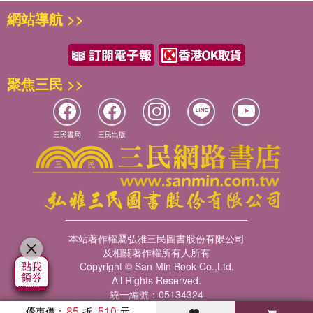
尚程荀、余高譚馬傳唱聲中，王安祈一路從寶島四大鬚生聽到
的歷史，是真實，還是矯飾甚或虛妄？叩問發自內心，戲是心
網站導航 >>
徐露、劉玉麟、陳元正、郭小莊等，也開啟她的創作事業。
境的投射，所以好幾部戲都在隱喻自身。隱喻，不僅與傳統的
新世紀初王安祈加入國光，為兩岸京劇生態帶來又一次轉折。
虛擬寫意一貫相通，更能使傳統虛擬寫意的內涵更加深厚。
眾所周知，國光為三軍劇團解散後的重新編制，是臺灣唯一國
捉摸不透、恍惚難言的感情要如何表現呢？傳統戲慣於以唱
家級劇團。但國光創團即面臨定位挑戰。島上政治文化急劇轉
「自剖心境」，但難以言說的幽微情愫怎能明白剖析？我有意
聚焦三民 >>
變，本土意識甚囂塵上，京劇有了必也正名乎的尷尬。與此同
識的改用「意象化文詞」描摹情境，把內在潛藏的意識，從靈
時，強調原汁原味的大陸京劇開始光臨寶島，為臺灣京劇帶來
魂深處勾掘而出，展化為形象。劇中人沒說，觀眾卻透過形象
衝擊。
約略捕捉；劇中人自己都摸不透的心底潛意識，觀眾卻能透過
這些衝擊卻為王安祈創造了契機。齊如山與梅蘭芳那樣的捧角
三民書局
三民出版
文詞畫面，猜著幾分。隱微的心緒，通過這些意象投射浮現，
時代早已過去，專業劇場興起，任何名角都難以單打獨鬥；另
任觀眾捕捉感悟，更利用「後設、諧仿、互文、記憶、意識
一方面，軍中劇團的管理和演出模式已然鬆動，就算骨子老戲
流、蒙太奇」等等文學理論或運鏡技法，從文詞到舞台，共同
也必須脫胎換骨。臺灣國光雖脫胎於三軍劇團，接受國家資源
開發新情意，建立新情觀。這些作法並非炫奇，文學技巧與理
挹注，卻在種種政治轉型、文化維新的誘因下，有了難得的可
論早從現代、後現代無限翻新，京劇既然期待從劇壇挺進文
塑性。
壇，編劇手法自可多元運用，何況它們原即與傳統京劇的「虛
一切只等待一位能「借東風」的藝術總監融合新舊，創造臺灣
擬寫意」一致，原本就內在於傳統，一旦重新提煉，綻放新
本站著作權屬弘雅三民圖書股份有限公司
京劇品牌。問題是，如何求變求新？早期國光曾積極配合社會
及相關著作權所有人所有
意，即可內外一體共同打造「時空交錯、虛實疊映」的詩意舞
脈動，走向民間。「臺灣三部曲」之《媽祖》、《鄭成功與臺
Copyright © San Min Book Co.,Ltd.
台。
灣》及《廖添丁》是為一例。這類演出汲取臺灣本土題材，培
All Rights Reserved.
如果用一句話為國光京劇新美學下定義，應該就是：「傳統京
養在地觀衆的親和力；不必諱言的是，也有贖回京劇「原罪」
統一編號：05134324
劇演員的身體與聲音（唱唸做打舞）與現代文學技法交互融
85
510
的動機。但在政治正確的壓力下，編導演事倍功半，成果與三
優惠價：