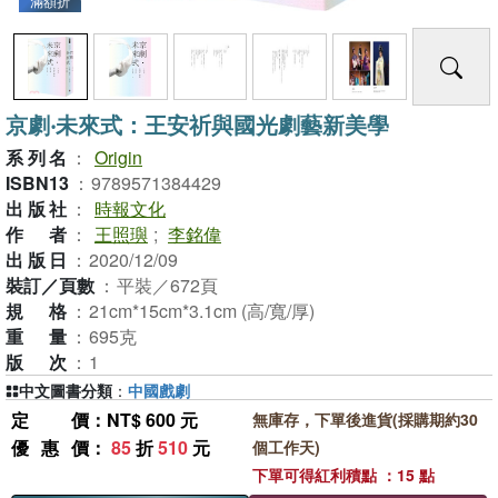
滿額折
京劇‧未來式：王安祈與國光劇藝新美學
系列名
：
Origin
ISBN13
：
9789571384429
出版社
：
時報文化
作者
：
王照璵
;
李銘偉
出版日
：
2020/12/09
裝訂／頁數
：
平裝／672頁
規格
：
21cm*15cm*3.1cm (高/寬/厚)
重量
：
695克
版次
：
1
中文圖書分類
：
中國戲劇
定價
：NT$ 600 元
無庫存，下單後進貨(採購期約30
優惠價
：
85
折
510
元
個工作天)
下單可得紅利積點 ：15 點