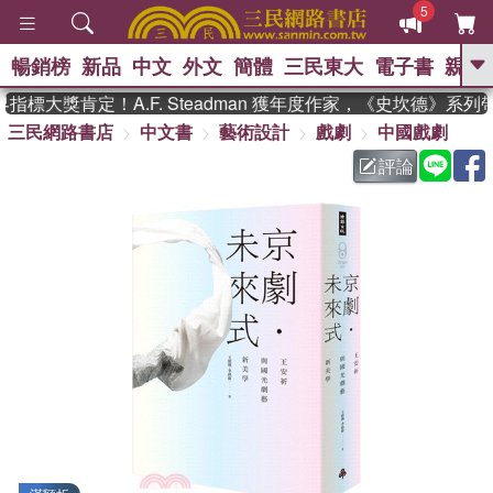
5
暢銷榜
新品
中文
外文
簡體
三民東大
電子書
親子
GO
標大獎肯定！A.F. Steadman 獲年度作家，《史坎德》系列
三民網路書店
中文書
藝術設計
戲劇
中國戲劇
、
熱搜：
東野圭吾
高希均教授回憶錄
、
、
、
The Odyssey
父親節
花開錦
評論
、
、
、
繡
暑期推薦
方念華
台灣的
、
李登輝時代
數學女孩：黎曼猜想
、
、
偉大的迷走神經
如果歷史是一
、
群喵
臺灣漫遊錄