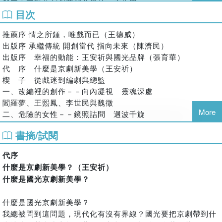
與國光團隊共創劇藝新美學的一席位置。
臺灣大學「白先勇崑曲之美講座」專任助理、朝陽科技大學傳播藝
目次
王安祈得天獨厚，五歲開始接觸戲曲，對京劇情有獨鍾。上世
術系兼任講師。著有《崑劇表演方法研究：論「演員身體」的構成
紀六七十年代的臺灣迎向新潮，西方影音風靡一時。王安祈卻
元素與角色創造上的運用》。
推薦序 情之所鍾，唯戲而已（王德威）
出入傳統舞臺，生旦淨丑、西皮二黃，樂此不疲；二十五歲即
出版序 承繼傳統 開創當代 指向未來（陳濟民）
擔任三軍劇團競演評審，引來菊壇大老、甚至青衣祭酒顧正秋
出版序 幸福的動能：王安祈與國光品牌（張育華）
的矚目。與此同時，她進入研究所，專攻戲曲博士。八十年代
代 序 什麼是京劇新美學（王安祈）
以來，王安祈不僅參與軍中劇團的劇本改編或創作，也廁身民
楔 子 從戲迷到編劇與總監
間劇團的實驗。雅音小集、當代傳奇劇場、盛蘭劇團等好戲都
一、改編裡的創作－－向內凝視 靈魂深處
能見到她的身影。
閻羅夢、王熙鳳、李世民與魏徵
二○○二年，王安祈加盟國光劇團擔任藝術總監。由學者跨行戲
More
二、危險的女性－－鏡照詰問 迴波千旋
劇工作，這是她個人以及國光傳奇的開始。她的挑戰來自三方
王有道休妻、三個人兒兩盞燈、金鎖記、狐仙故事
面：如何將個人願景灌注於團隊實際演出製作；如何促進傳統
書摘/試閱
三、英雄的喟嘆－－萬仞高岡 天地蒼茫
舞臺和現代劇場對話；如何詮釋京劇在臺灣落地生根的意義。
清宮三部曲、關公在劇場
京劇遲至十八世紀末始具規模，二十世紀初成為最受歡迎的劇
代序
四、以戲說戲－－胭脂舞流紅 心事戲中尋
種。譚鑫培之後，余叔岩、梅蘭芳等名角相繼崛起。與此同時
什麼是京劇新美學？（王安祈）
孟小冬、百年戲樓、水袖與胭脂
文人學者介入菊壇，或協助名伶精進劇藝，或藉由京劇啟蒙大
什麼是國光京劇新美學？
五、藉戲論藝－－幽情密意在筆鋒
眾。前者的例子首推齊如山與梅蘭芳合作，將梅推向伶界大王
青塚前的對話、十八羅漢圖、李後主
的地位；後者則見諸田漢、歐陽予倩等改編創新的成果。無論
什麼是國光京劇新美學？
六、跨界，另一種鏡照
如何，民國時期的京劇界仍然集中在名角的個人魅力上，劇本
我總被問到這問題，現代化有沒有界線？國光要把京劇帶到什
歐蘭朵、繡襦夢
為名角量身定制，劇團功能在於眾星拱月。