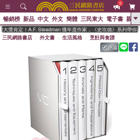
5
暢銷榜
新品
中文
外文
簡體
三民東大
電子書
親子
GO
獎肯定！A.F. Steadman 獲年度作家，《史坎德》系列帶你
三民網路書店
外文書
生活風格
烹飪與食譜
、
熱搜：
東野圭吾
高希均教授回憶錄
、
、
、
The Odyssey
父親節
如果歷
評論
、
、
史是一群喵
暑期推薦
國際布克
、
、
獎 臺灣漫遊錄
方念華
台灣的李
、
、
登輝時代
數學女孩：黎曼猜想
偉大的迷走神經