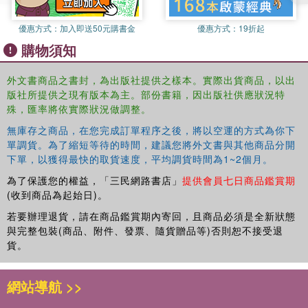
優惠方式：
加入即送50元購書金
優惠方式：
19折起
購物須知
外文書商品之書封，為出版社提供之樣本。實際出貨商品，以出
版社所提供之現有版本為主。部份書籍，因出版社供應狀況特
殊，匯率將依實際狀況做調整。
無庫存之商品，在您完成訂單程序之後，將以空運的方式為你下
單調貨。為了縮短等待的時間，建議您將外文書與其他商品分開
下單，以獲得最快的取貨速度，平均調貨時間為1~2個月。
為了保護您的權益，「三民網路書店」
提供會員七日商品鑑賞期
(收到商品為起始日)。
若要辦理退貨，請在商品鑑賞期內寄回，且商品必須是全新狀態
與完整包裝(商品、附件、發票、隨貨贈品等)否則恕不接受退
貨。
網站導航 >>