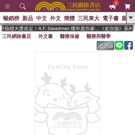
5
暢銷榜
新品
中文
外文
簡體
三民東大
電子書
親子
GO
指標大獎肯定！A.F. Steadman 獲年度作家，《史坎德》系
三民網路書店
外文書
醫療保健
醫療與醫學
、
熱搜：
東野圭吾
高希均教授回憶錄
、
、
、
The Odyssey
父親節
如果歷
評論
、
、
史是一群喵
暑期推薦
國際布克
、
、
獎 臺灣漫遊錄
方念華
台灣的李
、
、
登輝時代
數學女孩：黎曼猜想
偉大的迷走神經