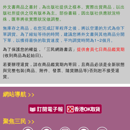
外文書商品之書封，為出版社提供之樣本。實際出貨商品，以出
This textbook will be essential reading for students and
版社所提供之現有版本為主。部份書籍，因出版社供應狀況特
practitioners alike. The book is particularly pertinent for
殊，匯率將依實際狀況做調整。
undergraduate and postgraduate students studying early
無庫存之商品，在您完成訂單程序之後，將以空運的方式為你下
years as well as courses which focus on education or
單調貨。為了縮短等待的時間，建議您將外文書與其他商品分開
teaching or inclusion.
下單，以獲得最快的取貨速度，平均調貨時間為1~2個月。
為了保護您的權益，「三民網路書店」
提供會員七日商品鑑賞期
(收到商品為起始日)。
若要辦理退貨，請在商品鑑賞期內寄回，且商品必須是全新狀態
與完整包裝(商品、附件、發票、隨貨贈品等)否則恕不接受退
貨。
網站導航 >>
聚焦三民 >>