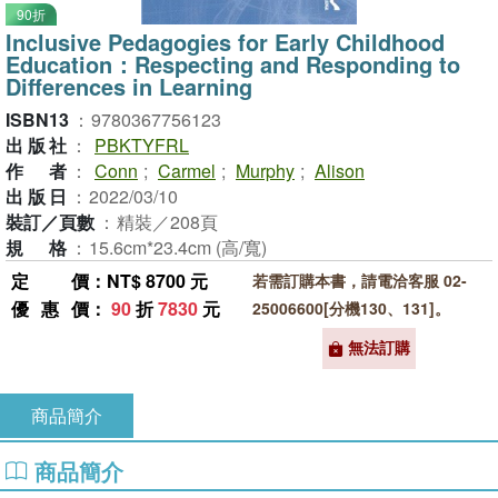
90折
Inclusive Pedagogies for Early Childhood
Education：Respecting and Responding to
Differences in Learning
ISBN13
：
9780367756123
出版社
：
PBKTYFRL
作者
：
Conn
;
Carmel
;
Murphy
;
Alison
出版日
：
2022/03/10
裝訂／頁數
：
精裝／208頁
規格
：
15.6cm*23.4cm (高/寬)
定價
：NT$ 8700 元
若需訂購本書，請電洽客服 02-
優惠價
：
90
折
7830
元
25006600[分機130、131]。
無法訂購
商品簡介
商品簡介