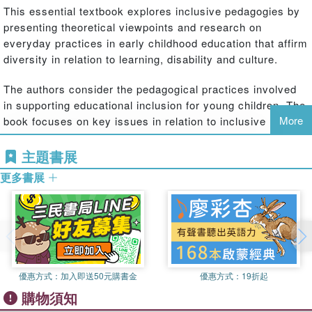
This essential textbook explores inclusive pedagogies by
presenting theoretical viewpoints and research on
everyday practices in early childhood education that affirm
diversity in relation to learning, disability and culture.
The authors consider the pedagogical practices involved
in supporting educational inclusion for young children. The
More
book focuses on key issues in relation to inclusive
pedagogy including young children's learning
subjectivities, socio-material realities of learning in early
主題書展
childhood contexts, and perspective-taking of children and
更多書展
adults in relation to learning and difference.
The book draws together findings from experts who are
employing innovative methods for research in early
childhood education, including conversation analysis,
phenomenological enquiry and participant ethnography, in
優惠方式：
加入即送50元購書金
優惠方式：
19折起
order to create new knowledge and understanding about
how young children are and feel themselves to be
購物須知
included.