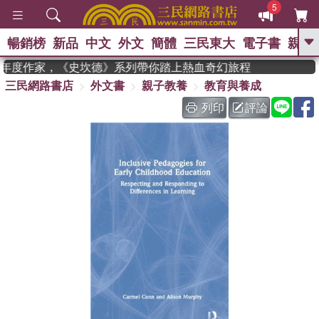
5
暢銷榜
新品
中文
外文
簡體
三民東大
電子書
親子
GO
n 獲年度作家，《史坎德》系列帶你踏上熱血奇幻旅程
三民網路書店
外文書
親子教養
教育與養成
、
熱搜：
東野圭吾
高希均教授回憶錄
、
、
、
The Odyssey
父親節
如果歷
列印
評論
、
、
史是一群喵
暑期推薦
國際布克
、
、
獎 臺灣漫遊錄
方念華
台灣的李
、
、
登輝時代
數學女孩：黎曼猜想
偉大的迷走神經